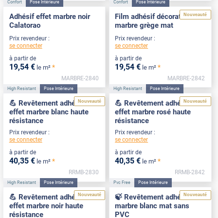
Confort
Pose Intérieure
Confort
Pose Intérieure
Nouveauté
Adhésif effet marbre noir
Film adhésif décoratif effet
Calatorao
marbre grège mat
Prix revendeur :
Prix revendeur :
se connecter
se connecter
à partir de
à partir de
19
,54
€
19
,54
€
*
*
le m²
le m²
MARBRE-2840
MARBRE-2842
High Resistant
Pose Intérieure
High Resistant
Pose Intérieure
Nouveauté
Nouveauté
💪 Revêtement adhésif
💪 Revêtement adhésif
effet marbre blanc haute
effet marbre rosé haute
résistance
résistance
Prix revendeur :
Prix revendeur :
se connecter
se connecter
à partir de
à partir de
40
,35
€
40
,35
€
*
*
le m²
le m²
RRMB-2830
RRMB-2842
High Resistant
Pose Intérieure
Pvc Free
Pose Intérieure
Nouveauté
Nouveauté
💪 Revêtement adhésif
🍃 Revêtement adhésif
effet marbre noir haute
marbre blanc mat sans
résistance
PVC