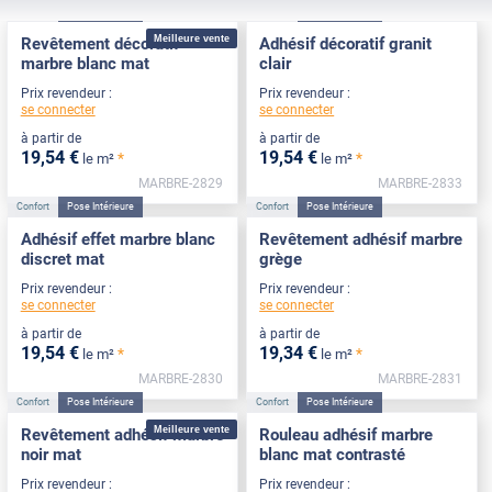
Confort
Pose Intérieure
Confort
Pose Intérieure
Meilleure vente
Revêtement décoratif
Adhésif décoratif granit
marbre blanc mat
clair
Prix revendeur :
Prix revendeur :
se connecter
se connecter
à partir de
à partir de
19
,54
€
19
,54
€
*
*
le m²
le m²
MARBRE-2829
MARBRE-2833
Confort
Pose Intérieure
Confort
Pose Intérieure
Adhésif effet marbre blanc
Revêtement adhésif marbre
discret mat
grège
Prix revendeur :
Prix revendeur :
se connecter
se connecter
à partir de
à partir de
19
,54
€
19
,34
€
*
*
le m²
le m²
MARBRE-2830
MARBRE-2831
Confort
Pose Intérieure
Confort
Pose Intérieure
Meilleure vente
Revêtement adhésif marbre
Rouleau adhésif marbre
noir mat
blanc mat contrasté
Prix revendeur :
Prix revendeur :