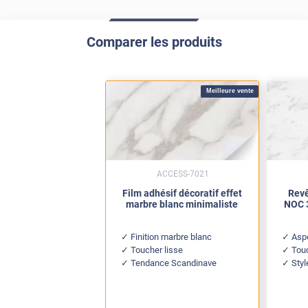
Comparer les produits
Meilleure vente
ACCESS-7021
Film adhésif décoratif effet
Revê
marbre blanc minimaliste
NOC 3
Finition marbre blanc
Asp
Toucher lisse
Tou
Tendance Scandinave
Sty