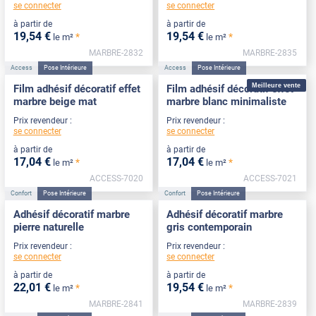
se connecter
se connecter
à partir de
à partir de
19
,54
€
19
,54
€
*
*
le m²
le m²
MARBRE-2832
MARBRE-2835
Access
Pose Intérieure
Access
Pose Intérieure
Meilleure vente
Film adhésif décoratif effet
Film adhésif décoratif effet
marbre beige mat
marbre blanc minimaliste
Prix revendeur :
Prix revendeur :
se connecter
se connecter
à partir de
à partir de
17
,04
€
17
,04
€
*
*
le m²
le m²
ACCESS-7020
ACCESS-7021
Confort
Pose Intérieure
Confort
Pose Intérieure
Adhésif décoratif marbre
Adhésif décoratif marbre
pierre naturelle
gris contemporain
Prix revendeur :
Prix revendeur :
se connecter
se connecter
à partir de
à partir de
22
,01
€
19
,54
€
*
*
le m²
le m²
MARBRE-2841
MARBRE-2839