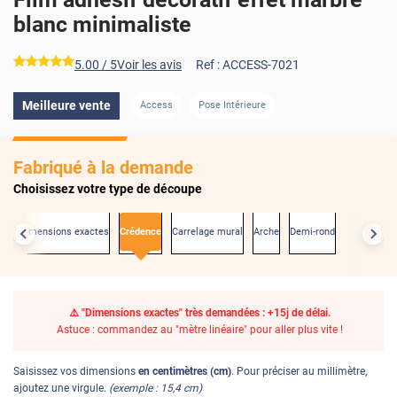
blanc minimaliste
*****
5.00
/ 5
Voir les avis
Ref :
ACCESS-7021
AVANT
APRÈS
Meilleure vente
Access
Pose Intérieure
Fabriqué à la demande
Choisissez votre type de découpe
Aux dimensions exactes
Crédence
Carrelage mural
Arche
Demi-rond
⚠️ "Dimensions exactes" très demandées : +15j de délai.
Astuce : commandez au "mètre linéaire" pour aller plus vite !
Saisissez vos dimensions
en centimètres (cm)
. Pour préciser au millimètre,
ajoutez une virgule.
(exemple : 15,4 cm)