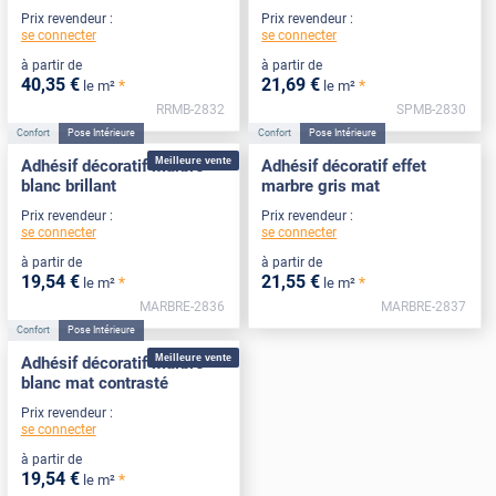
Prix revendeur :
Prix revendeur :
se connecter
se connecter
à partir de
à partir de
40
,35
€
21
,69
€
*
*
le m²
le m²
RRMB-2832
SPMB-2830
Confort
Pose Intérieure
Confort
Pose Intérieure
Meilleure vente
Adhésif décoratif marbre
Adhésif décoratif effet
blanc brillant
marbre gris mat
Prix revendeur :
Prix revendeur :
se connecter
se connecter
à partir de
à partir de
19
,54
€
21
,55
€
*
*
le m²
le m²
MARBRE-2836
MARBRE-2837
Confort
Pose Intérieure
Meilleure vente
Adhésif décoratif marbre
blanc mat contrasté
Prix revendeur :
se connecter
à partir de
19
,54
€
*
le m²