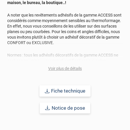
maison, le bureau, la boutique..!
A noter que les revêtements adhésifs de la gamme ACCESS sont
considérés comme moyennement sensibles au thermoformage.
En effet, nous vous conseillons de les utiliser sur des surfaces
planes ou peu courbées. Pour les coins et angles difficiles, nous
vous invitons plutôt à choisir un adhésif décoratif de la gamme
CONFORT ou EXCLUSIVE.
Normes : tous les adhésifs décoratifs de la gamme ACCESS ne
sont pas soumis aux normes et certifications suivantes :
classement au feu M1, CE, IMO, MED, RAIL, REACH, TCHIBO,
Voir plus de détails
TABER TEST, VOC. N'hésitez pas à prendre connaissance de la
fiche technique ou à contacter nos conseillers pour toutes
questions au sujet des normes de ces revêtements adhésifs.
Fiche technique
Durabilité : 5 à 8 ans en pose intérieure (anti craquèlement,
écaillage, délamination et jaunissement)
Notice de pose
Afin de vous rendre compte de la qualité et de son rendu
véritable, nous vous conseillons de faire une demande
d'échantillon gratuite.