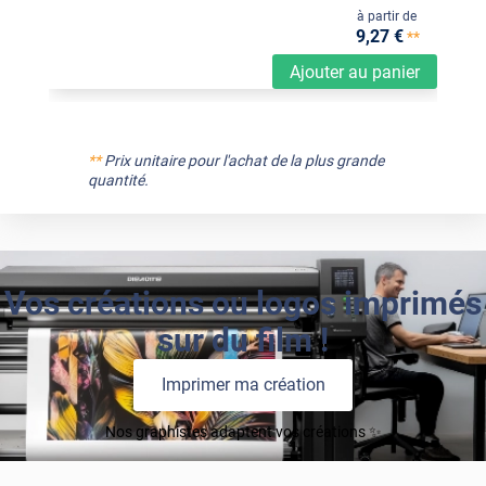
à partir de
9
,27
€
**
Ajouter au panier
**
Prix unitaire pour l'achat de la plus grande
quantité.
Vos créations ou logos imprimés
sur du film !
Imprimer ma création
Nos graphistes adaptent vos créations ✨