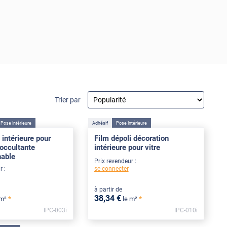
Trier par
Pose Intérieure
Adhésif
Pose Intérieure
 intérieure pour
Film dépoli décoration
 occultante
intérieure pour vitre
nable
Prix revendeur :
se connecter
r :
à partir de
38
,34
€
*
*
 m²
le m²
IPC-003i
IPC-010i