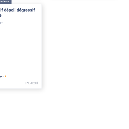
térieure
if dépoli dégressif
e
r :
*
 m²
IPC-020i