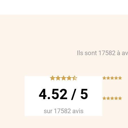
Ils sont
17582
à a
*****
***
4.52
/
5
***
sur
17582
avis