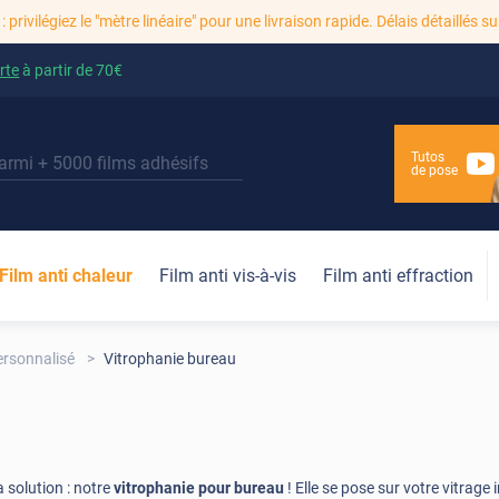
: privilégiez le "mètre linéaire" pour une livraison rapide. Délais détaillés su
rte
à partir de
70€
Tutos
de pose
Film anti chaleur
Film anti vis-à-vis
Film anti effraction
personnalisé
Vitrophanie bureau
 solution : notre
vitrophanie pour bureau
! Elle se pose sur votre vitrage 