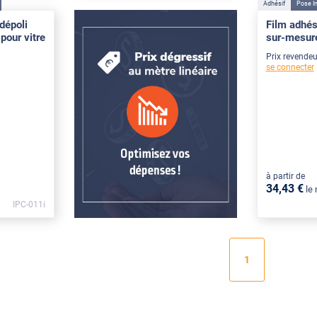
Adhésif
Pose In
dépoli
Film adhés
pour vitre
sur-mesur
Prix revendeu
se connecter
à partir de
34
,43
€
le
IPC-011i
1