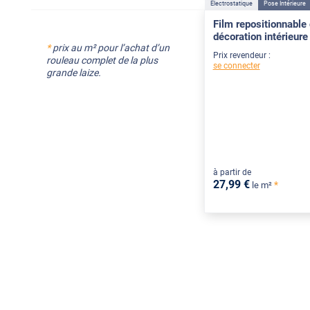
Électrostatique
Pose Intérieure
Film repositionnable 
décoration intérieure 
*
prix au m² pour l’achat d’un
Prix revendeur :
rouleau complet de la plus
se connecter
grande laize.
à partir de
27
,99
€
*
le m²