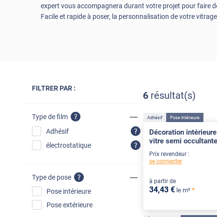
expert vous accompagnera durant votre projet pour faire de
Facile et rapide à poser, la personnalisation de votre vitrage
FILTRER PAR :
6
résultat(s)
Type de film
Adhésif
Pose Intérieure
Adhésif
Décoration intérieure
vitre semi occultant
électrostatique
Prix revendeur :
se connecter
Type de pose
à partir de
34
,43
€
*
le m²
Pose intérieure
Pose extérieure