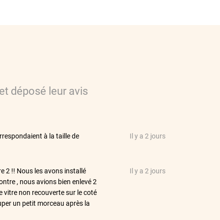
et déposé leur avis
respondaient à la taille de
Il y a 2 jours
re 2 !! Nous les avons installé
Il y a 2 jours
contre , nous avions bien enlevé 2
 vitre non recouverte sur le coté
uper un petit morceau après la