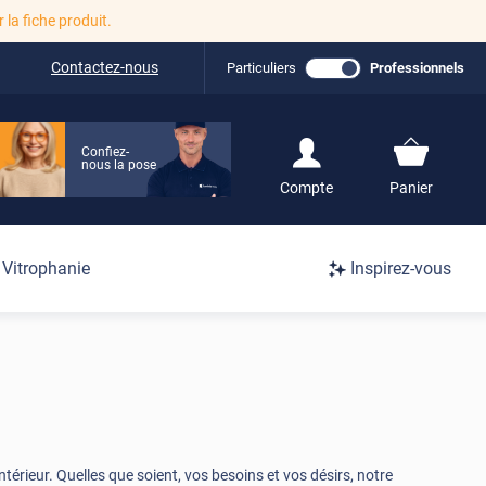
r la fiche produit.
Contactez-nous
Particuliers
Professionnels
Confiez-
nous la pose
S'inscrire / Se
Compte
Panier
connecter
Connexion
Vitrophanie
Inspirez-vous
/
Inscription
intérieur. Quelles que soient, vos besoins et vos désirs, notre