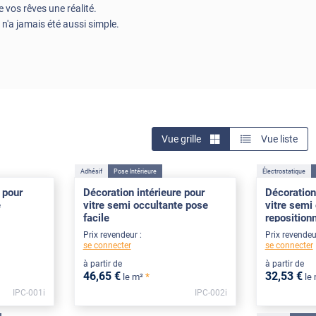
 vos rêves une réalité.
 n'a jamais été aussi simple.
Vue grille
Vue liste
Adhésif
Pose Intérieure
Électrostatique
 pour
Décoration intérieure pour
Décoration
e
vitre semi occultante pose
vitre semi
facile
reposition
Prix revendeur :
Prix revendeu
se connecter
se connecter
à partir de
à partir de
46
,65
€
32
,53
€
*
le m²
le
IPC-001i
IPC-002i