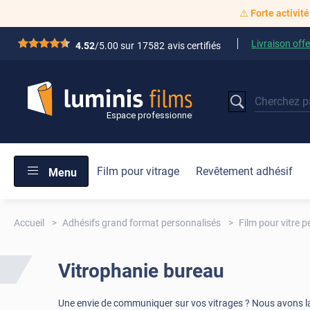
⚠️
Forte activité
Livraison offe
*****
4.52
/5.00 sur
17582
avis certifiés
Film pour vitrage
Revêtement adhésif
Menu
Accueil
Adhésifs grand format personnalisés
Film pour vitre 
Vitrophanie bureau
Une envie de communiquer sur vos vitrages ? Nous avons la