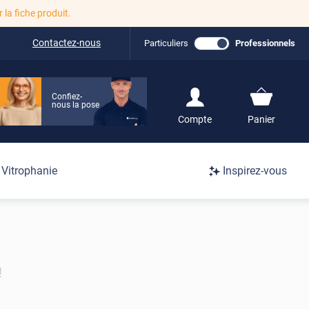
r la fiche produit.
Contactez-nous
Particuliers
Professionnels
Confiez-
nous la pose
S'inscrire / Se
Compte
Panier
connecter
Connexion
Vitrophanie
Inspirez-vous
/
Inscription
!