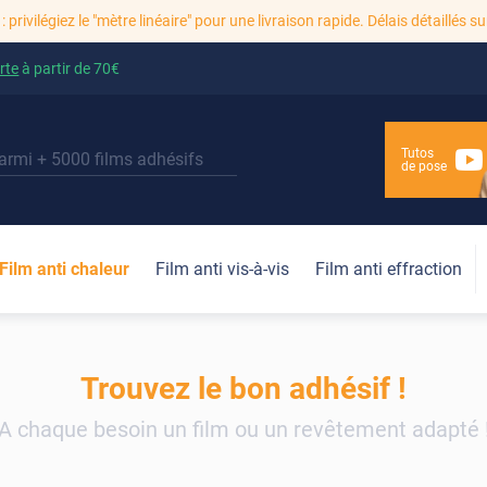
: privilégiez le "mètre linéaire" pour une livraison rapide. Délais détaillés su
rte
à partir de
70€
Tutos
de pose
Film anti chaleur
Film anti vis-à-vis
Film anti effraction
Trouvez le bon adhésif !
A chaque besoin un film ou un revêtement adapté 