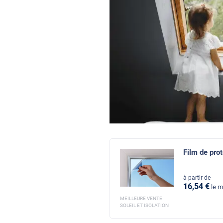
Film de prot
à partir de
16
,54
€
le m
MEILLEURE VENTE
SOLEIL ET ISOLATION