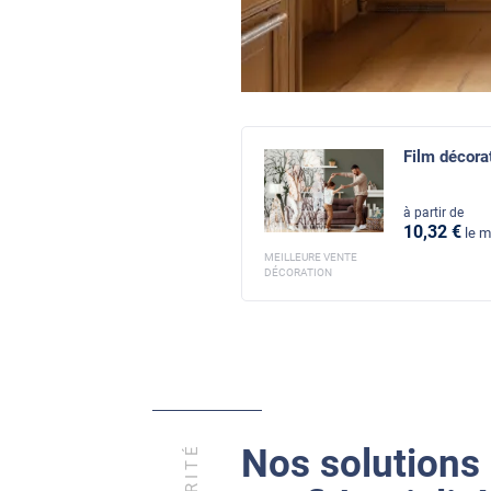
Film décorat
à partir de
10
,32
€
le m
MEILLEURE VENTE
DÉCORATION
Nos solutions