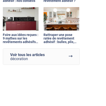
adhésif : nos conseils
revêtement adhésif ?
Foire aux idées reçues :
Rattraper une pose
9 mythes sur les
ratée de revêtement
revêtements adhésifs
adhésif : bulles, plis,
démystifiés
raccord visible, nos
solutions
Voir tous les articles
décoration