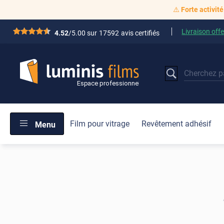
⚠️
Forte activité
Livraison offe
*****
4.52
/5.00 sur
17592
avis certifiés
Film pour vitrage
Revêtement adhésif
Menu