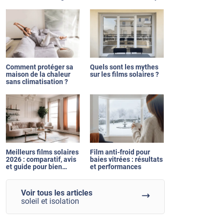
réelles ?
de C'est Pas Sorcier
Comment protéger sa
Quels sont les mythes
maison de la chaleur
sur les films solaires ?
sans climatisation ?
Meilleurs films solaires
Film anti-froid pour
2026 : comparatif, avis
baies vitrées : résultats
et guide pour bien
et performances
choisir son film anti-
chaleur
Voir tous les articles
soleil et isolation