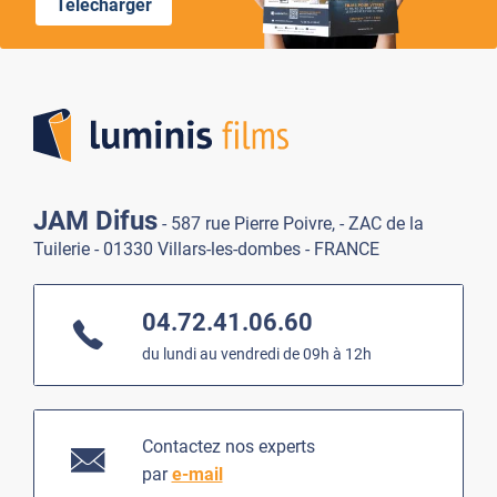
Télécharger
Lumi
JAM Difus
- 587 rue Pierre Poivre, - ZAC de la
Tuilerie - 01330 Villars-les-dombes - FRANCE
04.72.41.06.60
du lundi au vendredi de 09h à 12h
Contactez nos experts
par
e-mail