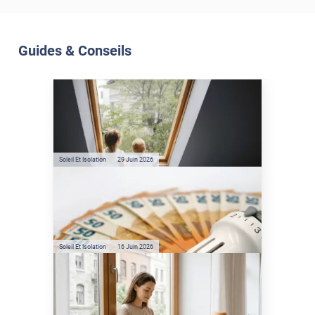
Guides & Conseils
Soleil Et Isolation
07 Juil. 2026
Véranda et Velux : Comment
bloquer jusqu'à 80% de
l'énergie solaire sans
climatisation ?
Soleil Et Isolation
29 Juin 2026
Film anti-chaleur : quelles
sont les économies d’énergie
réelles ?
Soleil Et Isolation
16 Juin 2026
Préservez votre logement de
la chaleur : les conseils de
Jamy de C'est Pas Sorcier