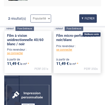
2
résultat(s)
FILTRER
Adhésif
Pose Extérieure
Adhésif
Pose Extérieure
Meilleure vente
Film à vision
Film micro-perforé 30/70
unidirectionnelle 40/60
noir/blanc
blanc / noir
Prix revendeur :
se connecter
Prix revendeur :
se connecter
à partir de
à partir de
11
,49
€
11
,49
€
*
*
le m²
le m²
PERF-351x
PERF-350x