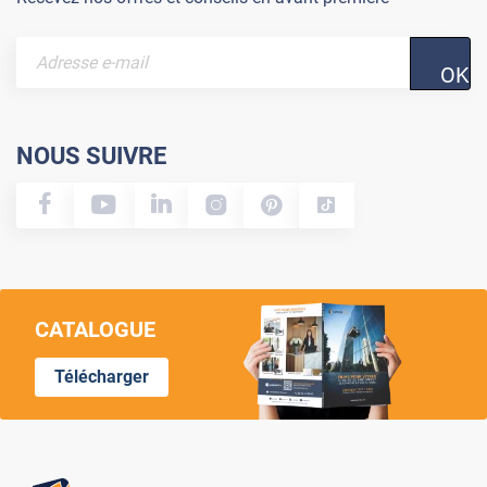
OK
NOUS SUIVRE
CATALOGUE
Télécharger
Lumi