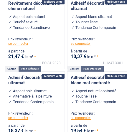
Meilleure vente
Meilleure vente
Revêtement décoratif bois
Adhésif décoratif blanc
chêne naturel
ultramat
Aspect bois naturel
Aspect blanc ultramat
Touché texturé
Toucher lisse
Tendance Scandinave
Tendance Contemporain
Prix revendeur :
Prix revendeur :
se connecter
se connecter
à partir de
à partir de
21
,47
€
18
,37
€
*
*
le m²
le m²
BOIS1-2023
ULMAT-3301
Confort
Pose Intérieure
Confort
Pose Intérieure
Meilleure vente
Meilleure vente
Adhésif décoratif noir
Adhésif décoratif marbre
ultramat
blanc mat contrasté
Aspect noir ultramat
Aspect naturel contrasté
Alternative à la peinture
Touché lisse
Tendance Contemporain
Tendance Contemporain
Prix revendeur :
Prix revendeur :
se connecter
se connecter
à partir de
à partir de
18
,37
€
19
,54
€
*
*
le m²
le m²