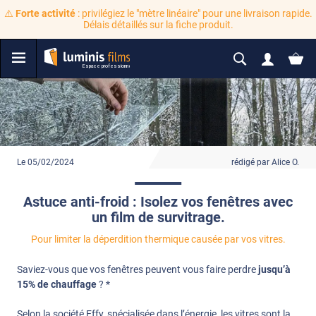
⚠️
Forte activité
: privilégiez le "mètre linéaire" pour une livraison rapide.
Délais détaillés sur la fiche produit.
Le 05/02/2024
rédigé par Alice O.
Astuce anti-froid : Isolez vos fenêtres avec
un film de survitrage.
Pour limiter la déperdition thermique causée par vos vitres.
Saviez-vous que vos fenêtres peuvent vous faire perdre
jusqu’à
15%
de chauffage
? *
Selon la société Effy, spécialisée dans l’énergie, les vitres sont la