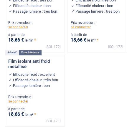
Efficacité froid : très bon
Efficacité froid : très bon
Efficacité chaleur : bon
Efficacité chaleur : bon
Passage lumière : très bon
Passage lumière : très bon
Prix revendeur :
Prix revendeur :
se connecter
se connecter
à partir de
à partir de
18
,66
€
18
,66
€
*
*
le m²
le m²
ISOL-172i
ISOL-172i
Adhésif
Pose Intérieure
Film isolant anti froid
métallisé
Efficacité froid : excellent
Efficacité chaleur : très bon
Passage lumière : bon
Prix revendeur :
se connecter
à partir de
18
,66
€
*
le m²
ISOL-171i