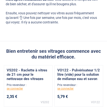
de bien sécher, et d'assurer qu'il ne bougera plus.
Ensuite, vous pouvez nettoyer vos vitres aussi fréquemment
qu'avant 👌 Une fois par semaine, une fois par mois, c'est vous
qui voyez. Il n'y a aucune contrainte.
Bien entretenir ses vitrages commence avec
du matériel efficace.
VS202 - Raclette à vitres
VO122 - Pulvérisateur 1/2
de 21 cm pour le
litre (vide) pour la solution
nettoyage des vitrages
de mélange eau et savon
Prix revendeur :
Prix revendeur :
se connecter
se connecter
2
,35
€
5
,79
€
VS202
VO122