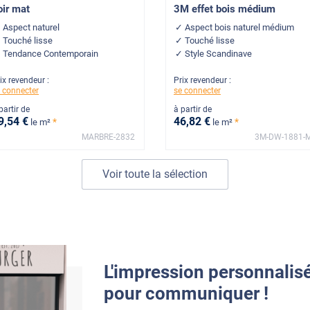
oir mat
3M effet bois médium
Aspect naturel
Aspect bois naturel médium
Touché lisse
Touché lisse
Tendance Contemporain
Style Scandinave
ix revendeur :
Prix revendeur :
 connecter
se connecter
partir de
à partir de
9
,54
€
46
,82
€
*
*
le m²
le m²
MARBRE-2832
3M-DW-1881-
Voir toute la sélection
L'impression personnalis
pour communiquer !