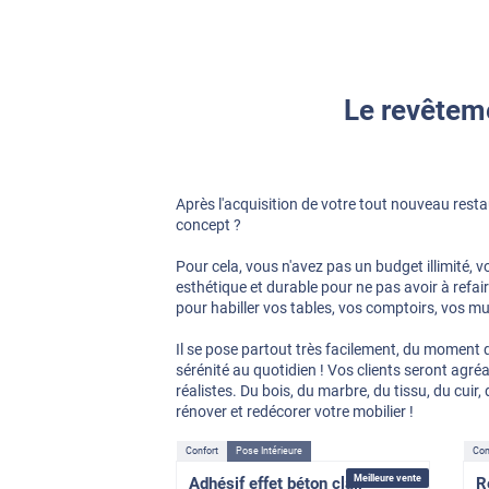
Le revêteme
Après l'acquisition de votre tout nouveau resta
concept ?
Pour cela, vous n'avez pas un budget illimité, 
esthétique et durable pour ne pas avoir à refai
pour habiller vos tables, vos comptoirs, vos mu
Il se pose partout très facilement, du moment q
sérénité au quotidien ! Vos clients seront agré
réalistes. Du bois, du marbre, du tissu, du cui
rénover et redécorer votre mobilier !
Confort
Pose Intérieure
Con
Meilleure vente
Adhésif effet béton clair
R