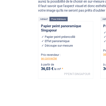
aurez la possibilité de le choisir en sur-mesure
Il faut savoir que l'aspect visuel et donc esthé
votre image qu'ils ne seront pas prêts d'oublie
Adhésif
Pose Intérieure
Adh
Papier peint panoramique
P
Singapour
Papier peint préencollé
Effet panoramique
Découpe sur-mesure
Pr
se
Prix revendeur :
se connecter
à partir de
à 
36
,03
€
3
*
le m²
PPEINT-SINGAPOUR