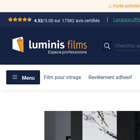
⚠️
Forte activité
Livraison offe
*****
4.52
/5.00 sur
17582
avis certifiés
Film pour vitrage
Revêtement adhésif
Menu