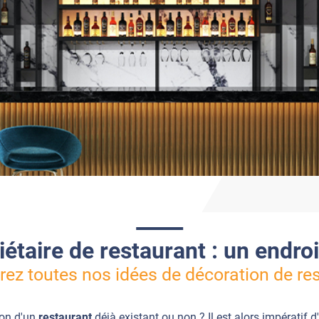
étaire de restaurant : un endroi
ez toutes nos idées de décoration de re
ion d'un
restaurant
déjà existant ou non ? Il est alors impératif d