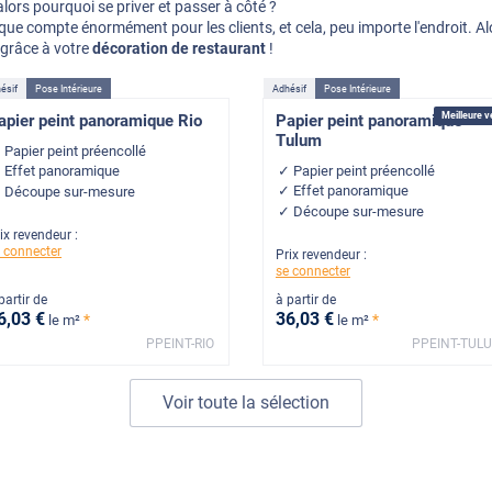
 alors pourquoi se priver et passer à côté ?
tique compte énormément pour les clients, et cela, peu importe l'endroit. Al
r grâce à votre
décoration de restaurant
!
ésif
Pose Intérieure
Adhésif
Pose Intérieure
Meilleure v
apier peint panoramique Rio
Papier peint panoramique
Tulum
Papier peint préencollé
Papier peint préencollé
Effet panoramique
Effet panoramique
Découpe sur-mesure
Découpe sur-mesure
ix revendeur :
 connecter
Prix revendeur :
se connecter
partir de
à partir de
6
,03
€
36
,03
€
*
*
le m²
le m²
PPEINT-RIO
PPEINT-TUL
Voir toute la sélection