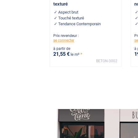
texturé
n
Aspect brut
Touché texturé
Tendance Contemporain
Prix revendeur :
Pr
se connecter
se
à partir de
à 
21
,55
€
1
*
le m²
BETON-3002