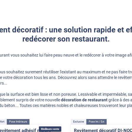
nt décoratif : une solution rapide et e
redécorer son restaurant.
urant vous souhaitez lui faire peau neuve et le redécorer à votre image afi
vous souhaitez surement réutiliser l'existant au maximum et ne pas faire 
re votre décoration tous les ans. Découvrez alors sans attendre le revêteme
rs...
ue la surface est bien lisse et non poreuse. Lessivable et imperméable, sa
ablement surpris de votre nouvelle
décoration de restaurant
grâce à des a
r, du béton... Toutes ces matières nobles et chaleureuses trouveront leur p
fort
Pose Intérieure
Exclusive
Pose Int / Ext
Meilleure vente
evêtement adhésif marbre
Revêtement décoratif DI-NO