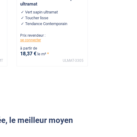
ultramat
Vert sapin ultramat
Toucher lisse
Tendance Contemporain
Prix revendeur :
se connecter
à partir de
18
,37
€
*
le m²
MT
ULMAT-3305
ée, le meilleur moyen