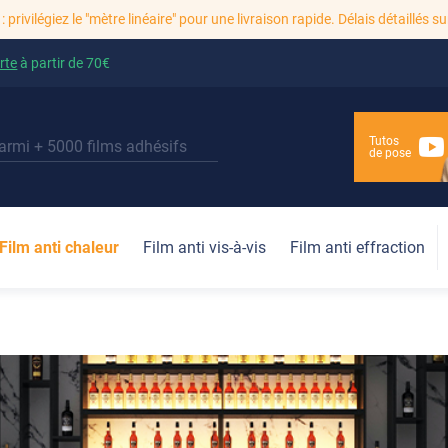
: privilégiez le "mètre linéaire" pour une livraison rapide. Délais détaillés su
rte
à partir de
70€
Tutos
de pose
Film anti chaleur
Film anti vis-à-vis
Film anti effraction