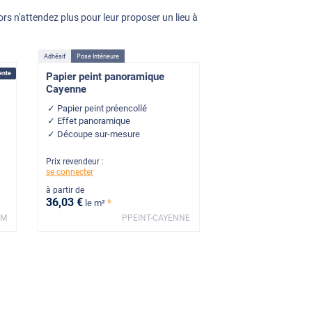
ors n'attendez plus pour leur proposer un lieu à
Adhésif
Pose Intérieure
ente
Papier peint panoramique
Cayenne
Papier peint préencollé
Effet panoramique
Découpe sur-mesure
Prix revendeur :
se connecter
à partir de
36
,03
€
*
le m²
UM
PPEINT-CAYENNE