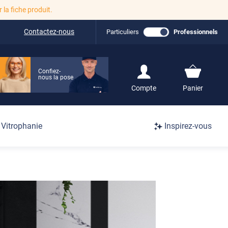
r la fiche produit.
Contactez-nous
Particuliers
Professionnels
Confiez-
nous la pose
S'inscrire / Se
Compte
Panier
connecter
Connexion
Vitrophanie
Inspirez-vous
/
Inscription