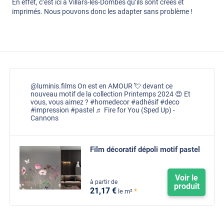
En effet, c’est ici à Villars-les-Dombes qu’ils sont créés et
imprimés. Nous pouvons donc les adapter sans problème !
@luminis.films
On est en AMOUR 💘 devant ce
nouveau motif de la collection Printemps 2024 😍 Et
vous, vous aimez ?
#homedecor
#adhésif
#deco
#impression
#pastel
♬ Fire for You (Sped Up) -
Cannons
Film décoratif dépoli motif pastel
Voir le
à partir de
produit
21
,17
€
*
le m²