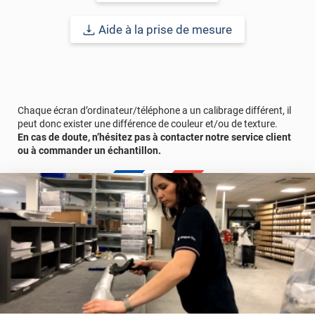
de largeur.
Aide à la prise de mesure
Réussir sa pose
: Avant d'appliquer votre film décoratif pour
vitrage, la surface à coller doit être nettoyée de toutes
poussières, tâches, graisse, résidus.. afin d'éviter les bulles, plis
et risques de décollement.
Chaque écran d’ordinateur/téléphone a un calibrage différent, il
Le terme "laize" est équivalent à la hauteur.
peut donc exister une différence de couleur et/ou de texture.
En cas de doute, n’hésitez pas à contacter notre service client
Référence produit :
PERSOPICASSOFV
.
ou à commander un échantillon.