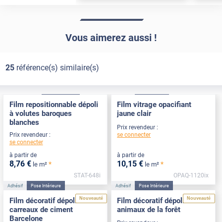
Vous aimerez aussi !
25
référence(s) similaire(s)
Électrostatique
Pose Intérieure
Adhésif
Pose Int / Ext
Film repositionnable dépoli
Film vitrage opacifiant
à volutes baroques
jaune clair
blanches
Prix revendeur :
se connecter
Prix revendeur :
se connecter
à partir de
à partir de
8
,76
€
10
,15
€
*
*
le m²
le m²
STAT-648i
OPAQ-1120ix
Adhésif
Pose Intérieure
Adhésif
Pose Intérieure
Nouveauté
Nouveauté
Film décoratif dépoli
Film décoratif dépoli motif
carreaux de ciment
animaux de la forêt
Barcelone