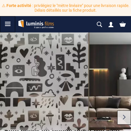
⚠️
Forte activité
: privilégiez le "mètre linéaire" pour une livraison rapide.
Délais détaillés sur la fiche produit.
Film décoratif dépoli motif Picasso