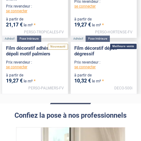
Prix revendeur :
se connecter
Prix revendeur :
se connecter
à partir de
à partir de
21
,17
€
19
,27
€
*
*
le m²
le m²
PERSO-TROPICALES-FV
PERSO-HORTENSE-FV
Adhésif
Pose Intérieure
Adhésif
Pose Intérieure
Meilleure vente
Nouveauté
Film décoratif adhésif
Film décoratif dépoli
dépoli motif palmiers
dégressif
Prix revendeur :
Prix revendeur :
se connecter
se connecter
à partir de
à partir de
19
,27
€
10
,32
€
*
*
le m²
le m²
PERSO-PALMIERS-FV
DECO-500i
Confiez la pose à nos professionnels