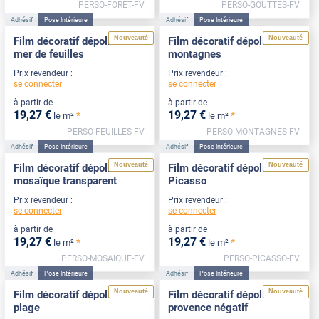
PERSO-FORET-FV
PERSO-GOUTTES-FV
Adhésif
Pose Intérieure
Adhésif
Pose Intérieure
Nouveauté
Nouveauté
Film décoratif dépoli motif
Film décoratif dépoli motif
mer de feuilles
montagnes
Prix revendeur :
Prix revendeur :
se connecter
se connecter
à partir de
à partir de
19
,27
€
19
,27
€
*
*
le m²
le m²
PERSO-FEUILLES-FV
PERSO-MONTAGNES-FV
Adhésif
Pose Intérieure
Adhésif
Pose Intérieure
Nouveauté
Nouveauté
Film décoratif dépoli motif
Film décoratif dépoli motif
mosaïque transparent
Picasso
Prix revendeur :
Prix revendeur :
se connecter
se connecter
à partir de
à partir de
19
,27
€
19
,27
€
*
*
le m²
le m²
PERSO-MOSAIQUE-FV
PERSO-PICASSO-FV
Adhésif
Pose Intérieure
Adhésif
Pose Intérieure
Nouveauté
Nouveauté
Film décoratif dépoli motif
Film décoratif dépoli motif
plage
provence négatif