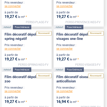
Prix revendeur :
Prix revendeur :
se connecter
se connecter
à partir de
à partir de
19
,27
€
19
,27
€
*
*
le m²
le m²
PERSO-PLAGE-FV
PERSO-PROVENCE-NEG-FV
Adhésif
Pose Intérieure
Adhésif
Pose Intérieure
Nouveauté
Nouveauté
Film décoratif dépoli motif
Film décoratif dépoli motif
spring négatif
visages one-line
Prix revendeur :
Prix revendeur :
se connecter
se connecter
à partir de
à partir de
19
,27
€
19
,27
€
*
*
le m²
le m²
PERSO-SPRING-NEG-FV
PERSO-VISAGES-FV
Adhésif
Pose Intérieure
Adhésif
Pose Extérieure
Nouveauté
Nouveauté
Film décoratif dépoli motif
Film décoratif oiseaux
zoo
anticollision
Prix revendeur :
Prix revendeur :
se connecter
se connecter
à partir de
à partir de
19
,27
€
16
,94
€
*
*
le m²
le m²