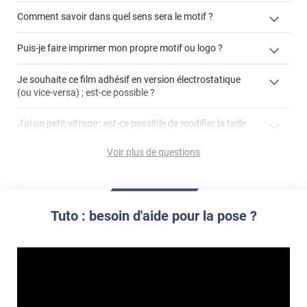
Comment savoir dans quel sens sera le motif ?
enlever un film adhésif pour vitre
Puis-je faire imprimer mon propre motif ou logo ?
cet article
enlever et stocker
cet
votre film électrostatique pour vitre
films à
Je souhaite ce film adhésif en version électrostatique
article
personnaliser
(ou vice-versa) ; est-ce possible ?
demander un devis de pose
faire un devis
J'ai un petit vitrage : est-ce possible de modifier la taille
du motif pour l'adapter ?
Voir plus de questions
impression personnalisée
film à personnaliser
Tuto : besoin d'aide pour la pose ?