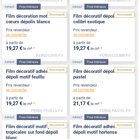
PERSO-ZOO-FV
PERSO-BIRD-FV
Adhésif
Pose Intérieure
Adhésif
Pose Intérieure
Nouveauté
Nouveauté
Film décoration motif
Film décoratif dépoli motif
cœurs dépolis blancs
colibri exotique
Prix revendeur :
Prix revendeur :
se connecter
se connecter
à partir de
à partir de
19
,27
€
19
,27
€
*
*
le m²
le m²
PERSO-LOVE-FV
PERSO-COLIBRI-FV
Adhésif
Pose Intérieure
Adhésif
Pose Intérieure
Nouveauté
Nouveauté
Film décoratif adhésif
Film décoratif dépoli motif
dépoli motif feuillu
pastel
Prix revendeur :
Prix revendeur :
se connecter
se connecter
à partir de
à partir de
19
,27
€
21
,17
€
*
*
le m²
le m²
PERSO-FEUILLU-FV
PERSO-PASTEL-FV
Adhésif
Pose Intérieure
Adhésif
Pose Intérieure
Nouveauté
Nouveauté
Film décoratif motif plantes
Film décoratif adhésif
tropicales sur fond dépoli
dépoli motif hortense
blanc