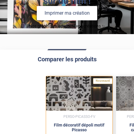
sur du film !
Imprimer ma création
Nos graphistes adaptent vos créations ✨
Comparer les produits
Nouveauté
PERSO-PICASSO-FV
PER
Film décoratif dépoli motif
Fi
Picasso
c