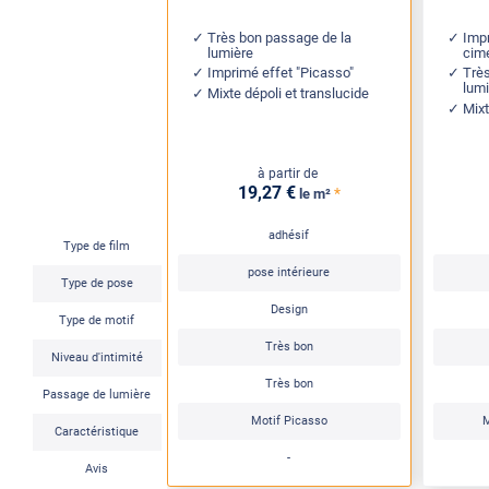
Très bon passage de la
Impr
lumière
cime
Imprimé effet "Picasso"
Trè
lum
Mixte dépoli et translucide
Mixt
à partir de
19
,27
€
*
le m²
adhésif
Type de film
pose intérieure
Type de pose
Design
Type de motif
Très bon
Niveau d'intimité
Très bon
Passage de lumière
Motif Picasso
M
Caractéristique
-
Avis