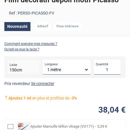
Ref :
PERSO-PICASSO-FV
Nouveauté
Adhesif
Pose Intérieure
Comment prendre mes mesures ?
Qu'est-ce que la laize ?
Longueur
Quantité
Laize
150
cm
Prix revendeur
Se connecter
Ajoutez
1
ml
en plus et profitez de
-
3
%
38
,04
€
Ajouter
Maroufle téflon vitrage (VO171)
-
5
,29
€