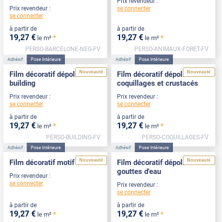
Prix revendeur :
se connecter
Prix revendeur :
se connecter
à partir de
à partir de
19
,27
€
19
,27
€
*
*
le m²
le m²
PERSO-BARCELONE-NEG-FV
PERSO-ANIMAUX-FORET-FV
Adhésif
Pose Intérieure
Adhésif
Pose Intérieure
Nouveauté
Nouveauté
Film décoratif dépoli motif
Film décoratif dépoli motif
building
coquillages et crustacés
Prix revendeur :
Prix revendeur :
se connecter
se connecter
à partir de
à partir de
19
,27
€
19
,27
€
*
*
le m²
le m²
PERSO-BUILDING-FV
PERSO-COQUILLAGES-FV
Adhésif
Pose Intérieure
Adhésif
Pose Intérieure
Nouveauté
Nouveauté
Film décoratif motif forêt
Film décoratif dépoli motif
gouttes d'eau
Prix revendeur :
se connecter
Prix revendeur :
se connecter
à partir de
à partir de
19
,27
€
19
,27
€
*
*
le m²
le m²