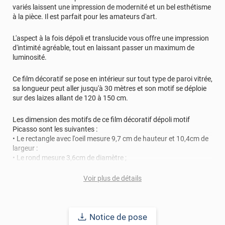
variés laissent une impression de modernité et un bel esthétisme
à la pièce. Il est parfait pour les amateurs d'art.
L'aspect à la fois dépoli et translucide vous offre une impression
d'intimité agréable, tout en laissant passer un maximum de
luminosité.
Ce film décoratif se pose en intérieur sur tout type de paroi vitrée,
sa longueur peut aller jusqu'à 30 mètres et son motif se déploie
sur des laizes allant de 120 à 150 cm.
Les dimension des motifs de ce film décoratif dépoli motif
Picasso sont les suivantes :
• Le rectangle avec l'oeil mesure 9,7 cm de hauteur et 10,4cm de
largeur :
• Le rond mesure 3,6cm de diamètre ;
• L'étoile mesure 5cm de hauteur et 4,3cm de largeur ;
• Le coeur mesure 8,6cm de hauteur et 7,5cm de largeur ;
Voir plus de détails
• Le carré avec la bouche mesure 10cm de diamètre ;
• Les escaliers mesurent 16cm de hauteur et 6,6cm de largeur ;
• Les arbres mesurent 23cm de hauteur et 11cm de largeur ;
• La glace mesure 13c de hauteur et 6,7cm de largeur ;
Notice de pose
• Le rectangle avec le serpent mesure 14cm de hauteur et 7,5cm