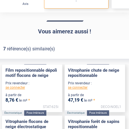
-
Avis
Vous aimerez aussi !
7
référence(s) similaire(s)
Électrostatique
Pose Intérieure
Électrostatique
Pose Intérieure
Film repositionnable dépoli
Vitrophanie chute de neige
motif flocons de neige
repositionnable
Prix revendeur :
Prix revendeur :
se connecter
se connecter
à partir de
à partir de
8
,76
€
47
,19
€
*
*
le m²
le m²
STAT-625i
DECO-NOEL1
Électrostatique
Pose Intérieure
Électrostatique
Pose Intérieure
Vitrophanie flocons de
Vitrophanie forêt de sapins
neige électrostatique
repositionnable