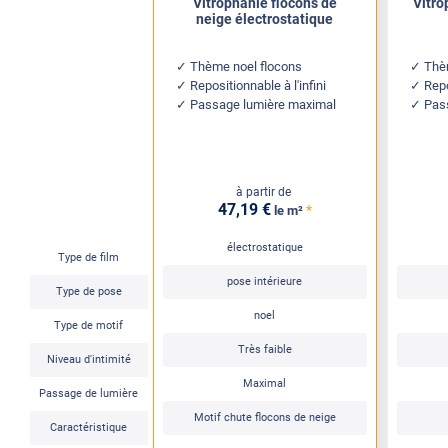
Vitrophanie flocons de
Vitro
neige électrostatique
Thème noel flocons
Thè
Repositionnable à l'infini
Repo
Passage lumière maximal
Pas
à partir de
47
,19
€
*
le m²
électrostatique
Type de film
pose intérieure
Type de pose
noel
Type de motif
Très faible
Niveau d'intimité
Maximal
Passage de lumière
Motif chute flocons de neige
Caractéristique