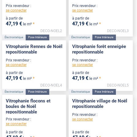
Prix revendeur :
Prix revendeur :
se connecter
se connecter
à partir de
à partir de
47
,19
€
47
,19
€
*
*
le m²
le m²
DECO-NOEL2
DECO-NOEL3
Électrostatique
Pose Intérieure
Électrostatique
Pose Intérieure
Vitrophanie Rennes de Noël
Vitrophanie forêt enneigée
repositionnable
repositionnable
Prix revendeur :
Prix revendeur :
se connecter
se connecter
à partir de
à partir de
47
,19
€
47
,19
€
*
*
le m²
le m²
DECO-NOEL4
DECO-NOEL5
Électrostatique
Pose Intérieure
Électrostatique
Pose Intérieure
Vitrophanie flocons et
Vitrophanie village de Noël
boules de Noël
repositionnable
repositionnable
Prix revendeur :
se connecter
Prix revendeur :
se connecter
à partir de
à partir de