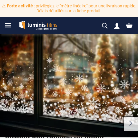
⚠️
Forte activité
: privilégiez le "mètre linéaire" pour une livraison rapide.
Délais détaillés sur la fiche produit.
Vitrophanie flocons de neige