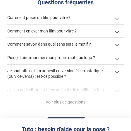
Questions fréquentes
Comment poser un film pour vitre ?
Comment enlever mon film pour vitre ?
Comment savoir dans quel sens sera le motif ?
enlever un film adhésif pour vitre
Puis-je faire imprimer mon propre motif ou logo ?
cet article
enlever et stocker
cet
votre film électrostatique pour vitre
films à
Je souhaite ce film adhésif en version électrostatique
article
personnaliser
(ou vice-versa) ; est-ce possible ?
demander un devis de pose
faire un devis
J'ai un petit vitrage : est-ce possible de modifier la taille
du motif pour l'adapter ?
Voir plus de questions
impression personnalisée
film à personnaliser
Tuto : besoin d'aide pour la pose ?