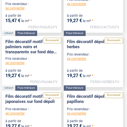
se connecter
Prix revendeur :
se connecter
à partir de
à partir de
15
,47
€
19
,27
€
*
*
le m²
le m²
PERSO-PAQUES-FV
PERSO-CACTUS-FV
Adhésif
Pose Intérieure
Pose Intérieure
Nouveauté
Nouveauté
Film décoratif motif
Film décoratif dépoli motif
palmiers noirs et
herbes
transparents sur fond dépoli
Prix revendeur :
blanc
se connecter
Prix revendeur :
se connecter
à partir de
à partir de
19
,27
€
19
,27
€
*
*
le m²
le m²
PERSO-PALMA-FV
PERSO-HERBES-FV
Adhésif
Pose Intérieure
Pose Intérieure
Nouveauté
Nouveauté
Film décoratif motif vagues
Film décoratif dépoli motif
japonaises sur fond dépoli
papillons
Prix revendeur :
Prix revendeur :
se connecter
se connecter
à partir de
à partir de
19
,27
€
19
,27
€
*
*
le m²
le m²