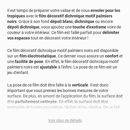
Il est temps de préparer votre valise et de vous
envoler pour les
tropiques
avec le
film décoratif dichroïque motif palmiers
noirs
. Grâce à son fond
dépoli blanc
,
dichroïque
ou encore
dépoli dichroïque
, vous ajoutez une
touche d'exotisme
voire de
couleur à votre intérieur. Ce film est l'allié parfait pour
délimiter
vos espaces
tout en décorant votre intérieur !
Ce film décoratif dichroïque motif palmiers noirs est disponible
sur un
film électrostatique
. Ce dernier vous assure un
confort
et
une
facilité de pose
. En effet, le film décoratif dichroïque motif
palmiers noirs est
ajustable
à l'infini. La pose de ce film est un
jeu d'enfant.
La pose de ce film doit être faîte à la
verticale
. Il est donc
important que vous preniez les bonnes mesures de votre
surface. De plus, en amont de l'application du film, la surface doit
être
parfaitement nettoyée
. En effet, la surface doit être
exemptée de toutes poussières, tâches et/ou résidus. De ce fait,
vous éviterez de voir la formation de
bulles
,
plis
voire de
décollement précoce
.
Voir plus de détails