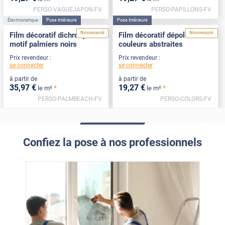
PERSO-VAGUEJAPON-FV
PERSO-PAPILLONS-FV
Électrostatique
Pose Intérieure
Pose Intérieure
Nouveauté
Nouveauté
Film décoratif dichroïque
Film décoratif dépoli motif
motif palmiers noirs
couleurs abstraites
Prix revendeur :
Prix revendeur :
se connecter
se connecter
à partir de
à partir de
35
,97
€
19
,27
€
*
*
le m²
le m²
PERSO-PALMBEACH-FV
PERSO-COLORS-FV
Confiez la pose à nos professionnels