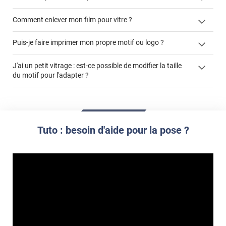
Comment enlever mon film pour vitre ?
Puis-je faire imprimer mon propre motif ou logo ?
enlever un film adhésif pour vitre
films à
J'ai un petit vitrage : est-ce possible de modifier la taille
cet article
enlever et stocker
personnaliser
du motif pour l'adapter ?
cet
votre film électrostatique pour vitre
article
impression personnalisée
film à personnaliser
demander un devis de pose
Tuto : besoin d'aide pour la pose ?