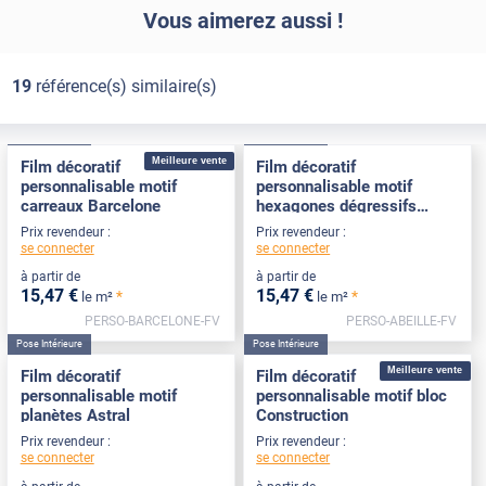
Vous aimerez aussi !
19
référence(s) similaire(s)
Pose Intérieure
Pose Intérieure
Meilleure vente
Film décoratif
Film décoratif
personnalisable motif
personnalisable motif
carreaux Barcelone
hexagones dégressifs
Abeille
Prix revendeur :
Prix revendeur :
se connecter
se connecter
à partir de
à partir de
15
,47
€
15
,47
€
*
*
le m²
le m²
PERSO-BARCELONE-FV
PERSO-ABEILLE-FV
Pose Intérieure
Pose Intérieure
Meilleure vente
Film décoratif
Film décoratif
personnalisable motif
personnalisable motif bloc
planètes Astral
Construction
Prix revendeur :
Prix revendeur :
se connecter
se connecter