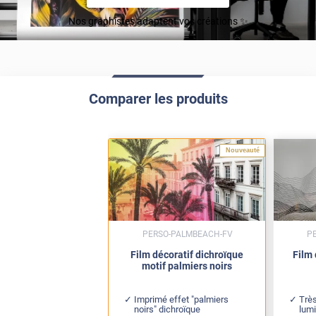
Nos graphistes adaptent vos créations ✨
Comparer les produits
Nouveauté
PERSO-PALMBEACH-FV
P
Film décoratif dichroïque
Film 
motif palmiers noirs
Imprimé effet "palmiers
Trè
noirs" dichroïque
lum