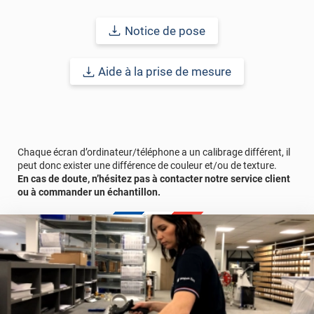
Le terme "laize" est équivalent à la hauteur.
Notice de pose
En cas de pose sur de grands vitrages, des raccords entre films
peuvent être nécessaires. Ces raccords peuvent parfois générer
une légère variation de l’effet dichroïque. Nous vous
Aide à la prise de mesure
recommandons de le prendre en compte pour vos projets
exigeant une homogénéité parfaite.
Référence : PERSOPALMBEACHFV
Chaque écran d’ordinateur/téléphone a un calibrage différent, il
peut donc exister une différence de couleur et/ou de texture.
En cas de doute, n’hésitez pas à contacter notre service client
ou à commander un échantillon.