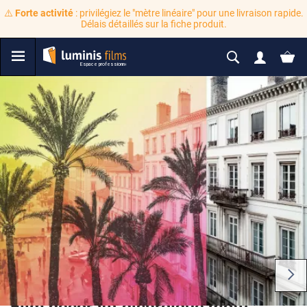
⚠️
Forte activité
: privilégiez le "mètre linéaire" pour une livraison rapide.
Délais détaillés sur la fiche produit.
Film décoratif dichroïque motif