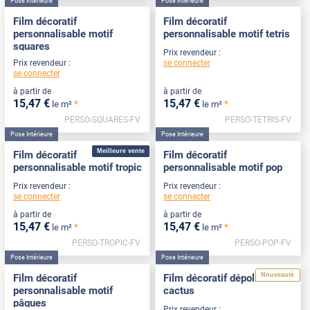
Pose Intérieure
Pose Intérieure
Film décoratif
Film décoratif
personnalisable motif
personnalisable motif tetris
squares
Prix revendeur :
se connecter
Prix revendeur :
se connecter
à partir de
à partir de
15
,47
€
15
,47
€
*
*
le m²
le m²
PERSO-SQUARES-FV
PERSO-TETRIS-FV
Pose Intérieure
Pose Intérieure
Meilleure vente
Film décoratif
Film décoratif
personnalisable motif tropic
personnalisable motif pop
Prix revendeur :
Prix revendeur :
se connecter
se connecter
à partir de
à partir de
15
,47
€
15
,47
€
*
*
le m²
le m²
PERSO-TROPIC-FV
PERSO-POP-FV
Pose Intérieure
Pose Intérieure
Nouveauté
Film décoratif
Film décoratif dépoli motif
personnalisable motif
cactus
pâques
Prix revendeur :