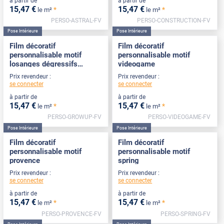
à partir de
à partir de
15
,47
€
15
,47
€
*
*
le m²
le m²
PERSO-ASTRAL-FV
PERSO-CONSTRUCTION-FV
Pose Intérieure
Pose Intérieure
Film décoratif
Film décoratif
personnalisable motif
personnalisable motif
losanges dégressifs
videogame
Growup
Prix revendeur :
Prix revendeur :
se connecter
se connecter
à partir de
à partir de
15
,47
€
15
,47
€
*
*
le m²
le m²
PERSO-GROWUP-FV
PERSO-VIDEOGAME-FV
Pose Intérieure
Pose Intérieure
Film décoratif
Film décoratif
personnalisable motif
personnalisable motif
provence
spring
Prix revendeur :
Prix revendeur :
se connecter
se connecter
à partir de
à partir de
15
,47
€
15
,47
€
*
*
le m²
le m²
PERSO-PROVENCE-FV
PERSO-SPRING-FV