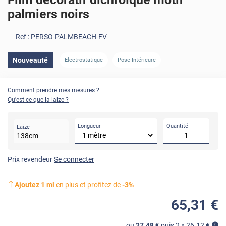
palmiers noirs
Ref :
PERSO-PALMBEACH-FV
Nouveauté
Electrostatique
Pose Intérieure
Comment prendre mes mesures ?
Qu'est-ce que la laize ?
Longueur
Quantité
Laize
138
cm
Prix revendeur
Se connecter
Ajoutez
1
ml
en plus et profitez de
-
3
%
65
,31
€
ou
27.48
€ puis 2 x
26.12
€