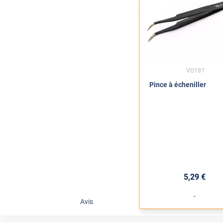
VO197
Pince à écheniller
5
,29
€
-
Avis