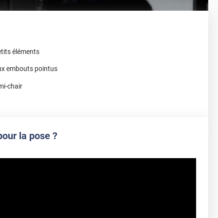
etits éléments
ux embouts pointus
mi-chair
pour la pose ?