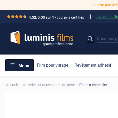
⚠️
Forte activité
Livraison offe
*****
4.52
/5.00 sur
17582
avis certifiés
Film pour vitrage
Revêtement adhésif
Menu
Accueil
Matériels et accessoires de pose
Pince à écheniller