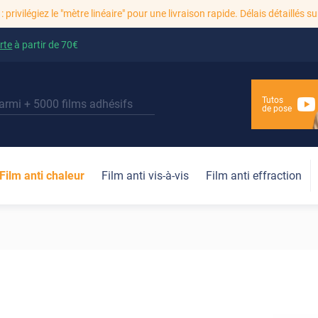
: privilégiez le "mètre linéaire" pour une livraison rapide. Délais détaillés su
rte
à partir de
70€
Tutos
de pose
Film anti chaleur
Film anti vis-à-vis
Film anti effraction