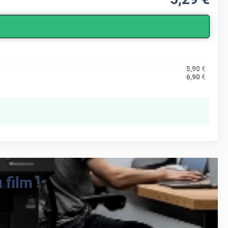
5,90
€
6,90
€
film !