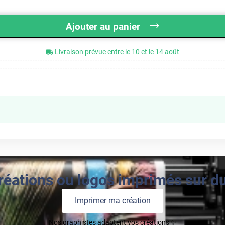
Ajouter au panier
Livraison prévue entre le 10 et le 14 août
réations ou logos imprimés sur du 
Imprimer ma création
Nos graphistes adaptent vos créations ✨