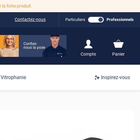
r la fiche produit.
Contactez-nous
Particuliers
Professionnels
Confiez-
nous la pose
S'inscrire / Se
Compte
Panier
connecter
Connexion
Vitrophanie
Inspirez-vous
/
Inscription