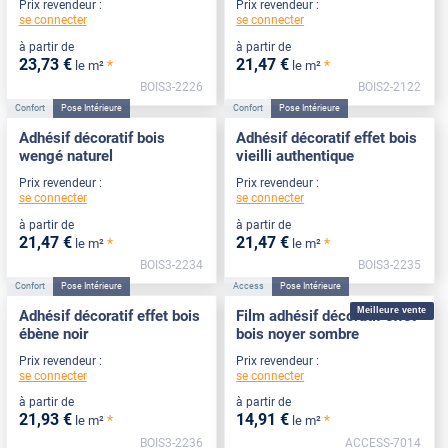
Prix revendeur :
Prix revendeur :
se connecter
se connecter
à partir de
à partir de
23
,73
€
21
,47
€
*
*
le m²
le m²
BOIS3-2226
BOIS2-2122
Confort
Pose Intérieure
Confort
Pose Intérieure
Adhésif décoratif bois
Adhésif décoratif effet bois
wengé naturel
vieilli authentique
Prix revendeur :
Prix revendeur :
se connecter
se connecter
à partir de
à partir de
21
,47
€
21
,47
€
*
*
le m²
le m²
BOIS3-2234
BOIS3-2235
Confort
Pose Intérieure
Access
Pose Intérieure
Meilleure vente
Adhésif décoratif effet bois
Film adhésif décoratif effet
ébène noir
bois noyer sombre
Prix revendeur :
Prix revendeur :
se connecter
se connecter
à partir de
à partir de
21
,93
€
14
,91
€
*
*
le m²
le m²
BOIS3-2236
ACCESS-7014