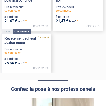
bois acajou foncé
noir
Prix revendeur :
Prix revendeur :
se connecter
se connecter
à partir de
à partir de
21
,47
€
21
,47
€
*
*
le m²
le m²
BOIS3-2203
BOIS3-2218
Confort
Pose Intérieure
Nouveauté
Revêtement adhésif bois
acajou rouge
Prix revendeur :
se connecter
à partir de
28
,68
€
*
le m²
BOIS3-2239
Confiez la pose à nos professionnels