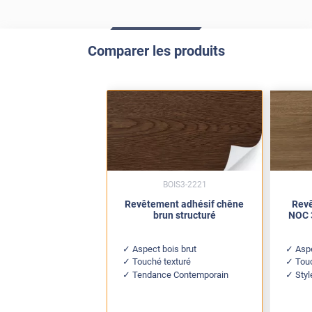
Comparer les produits
BOIS3-2221
Revêtement adhésif chêne
Revê
brun structuré
NOC 
Aspect bois brut
Asp
Touché texturé
Tou
Tendance Contemporain
Sty