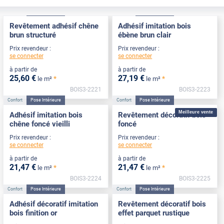
Confort
Pose Intérieure
Confort
Pose Intérieure
Revêtement adhésif chêne
Adhésif imitation bois
brun structuré
ébène brun clair
Prix revendeur :
Prix revendeur :
se connecter
se connecter
à partir de
à partir de
25
,60
€
27
,19
€
*
*
le m²
le m²
BOIS3-2221
BOIS3-2223
Confort
Pose Intérieure
Confort
Pose Intérieure
Meilleure vente
Adhésif imitation bois
Revêtement décoratif bois
chêne foncé vieilli
foncé
Prix revendeur :
Prix revendeur :
se connecter
se connecter
à partir de
à partir de
21
,47
€
21
,47
€
*
*
le m²
le m²
BOIS3-2224
BOIS3-2225
Confort
Pose Intérieure
Confort
Pose Intérieure
Adhésif décoratif imitation
Revêtement décoratif bois
bois finition or
effet parquet rustique