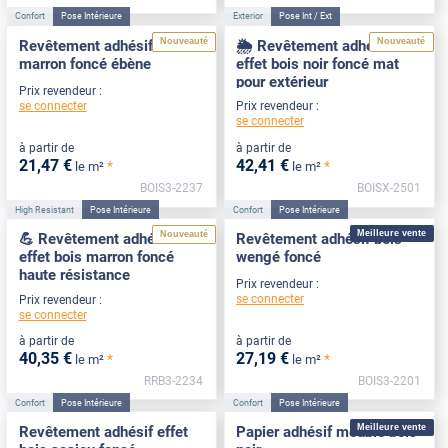
Confort
Pose Intérieure
Exterior
Pose Int / Ext
Nouveauté
Nouveauté
Revêtement adhésif bois
🌦️ Revêtement adhésif
marron foncé ébène
effet bois noir foncé mat
pour extérieur
Prix revendeur :
se connecter
Prix revendeur :
se connecter
à partir de
à partir de
21
,47
€
42
,41
€
*
*
le m²
le m²
BOIS3-2237
BOISX-2501
High Resistant
Pose Intérieure
Confort
Pose Intérieure
Meilleure vente
Nouveauté
💪 Revêtement adhésif
Revêtement adhésif bois
effet bois marron foncé
wengé foncé
haute résistance
Prix revendeur :
se connecter
Prix revendeur :
se connecter
à partir de
à partir de
40
,35
€
27
,19
€
*
*
le m²
le m²
RRB3-2234
BOIS3-2201
Confort
Pose Intérieure
Confort
Pose Intérieure
Meilleure vente
Revêtement adhésif effet
Papier adhésif meuble bois