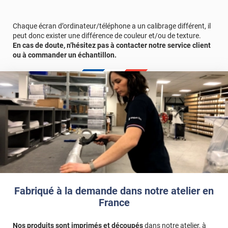
Afin de vous rendre compte de la qualité et de son rendu
véritable, nous vous conseillons de faire une demande
Chaque écran d’ordinateur/téléphone a un calibrage différent, il
d'échantillons gratuite.
peut donc exister une différence de couleur et/ou de texture.
En cas de doute, n’hésitez pas à contacter notre service client
ou à commander un échantillon.
Fabriqué à la demande dans notre atelier en
France
Nos produits sont imprimés et découpés
dans notre atelier, à