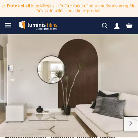
⚠️
Forte activité
: privilégiez le "mètre linéaire" pour une livraison rapide.
Délais détaillés sur la fiche produit.
Revêtement adhésif chêne brun