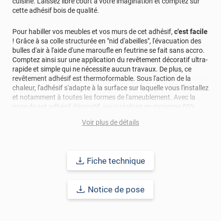
cuisine. Laissez libre court à votre imagination et comptez sur
cette adhésif bois de qualité.
Pour habiller vos meubles et vos murs de cet adhésif,
c'est facile
! Grâce à sa colle structurée en "nid d'abeilles", l'évacuation des
bulles d'air à l'aide d'une maroufle en feutrine se fait sans accro.
Comptez ainsi sur une application du revêtement décoratif ultra-
rapide et simple qui ne nécessite aucun travaux. De plus, ce
revêtement adhésif est thermoformable. Sous l'action de la
chaleur, l'adhésif s'adapte à la surface sur laquelle vous l'installez
et notamment à toutes les formes de l'ameublement. Avec la
pose de cet adhésif décoratif, vous réalisez en moyenne 50%
d'économie par rapport à une rénovation classique.
Voir plus de détails
Pour donner une seconde jeunesse à vos murs ou meubles,
comptez sur ce vinyl de haute qualité avec une excellente
résistance à l’eau, à la saleté, à l’abrasion, aux UV et à l’usure.
Fiche technique
Grâce à son épaisseur, cet adhésif masque également les petites
imperfections. Classé A+ au test C.O.V et C-s2,d0 au feu, ce
revêtement peut être installé dans un lieu ouvert public.
Notice de pose
Durabilité
: 10 ans en pose intérieur (anti craquèlement,
écaillage, délamination et jaunissement)