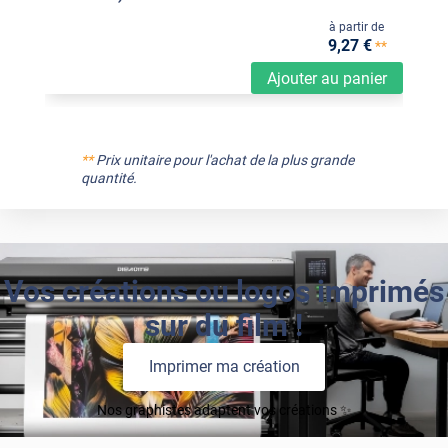
à partir de
9
,27
€
**
Ajouter au panier
**
Prix unitaire pour l'achat de la plus grande
quantité.
Vos créations ou logos imprimés
sur du film !
Imprimer ma création
Nos graphistes adaptent vos créations ✨