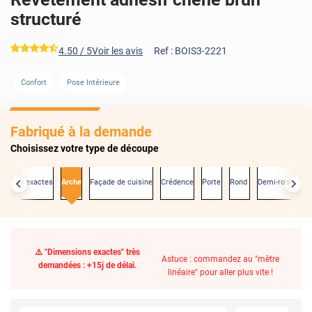
structuré
*****
4.50
/ 5
Voir les avis
Ref :
BOIS3-2221
Confort
Pose Intérieure
Fabriqué à la demande
Choisissez votre type de découpe
nsions exactes
Arche
Façade de cuisine
Crédence
Porte
Rond
Demi-rond
⚠️ "Dimensions exactes" très
Astuce : commandez au "mètre
demandées : +15j de délai.
linéaire" pour aller plus vite !