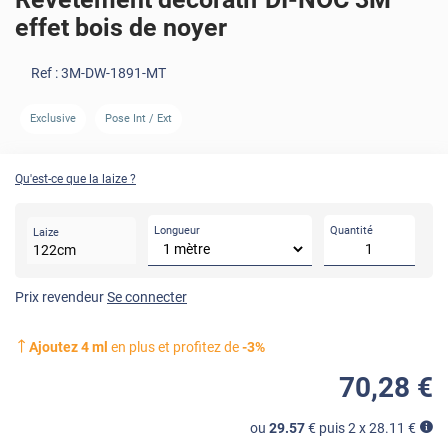
effet bois de noyer
Ref :
3M-DW-1891-MT
Exclusive
Pose Int / Ext
AVANT
Qu'est-ce que la laize ?
Longueur
Quantité
Laize
122
cm
Prix revendeur
Se connecter
Ajoutez
4
ml
en plus et profitez de
-
3
%
70
,28
€
ou
29.57
€ puis 2 x
28.11
€