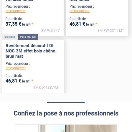
Prix revendeur :
Prix revendeur :
se connecter
se connecter
à partir de
à partir de
37
,35
€
46
,81
€
*
*
le m²
le m²
3M-WG-947
3M-PW-2311-MT
Exclusive
Pose Int / Ext
Revêtement décoratif DI-
NOC 3M effet bois chêne
brun mat
Prix revendeur :
se connecter
à partir de
46
,81
€
*
le m²
3M-DW-1887-MT
Confiez la pose à nos professionnels