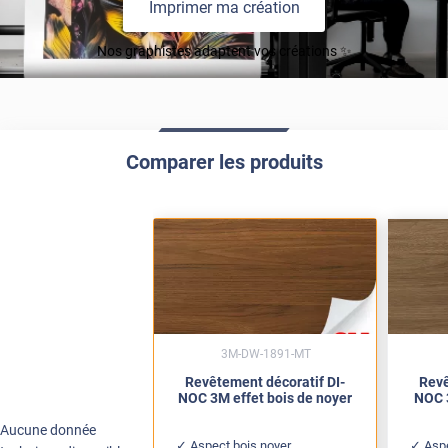
Imprimer ma création
Nos graphistes adaptent vos créations ✨
Comparer les produits
3M-DW-1891-MT
Revêtement décoratif DI-
Revê
NOC 3M effet bois de noyer
NOC 
Aucune donnée
Aspect bois noyer
Asp