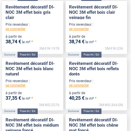
Revêtement décoratif DI-
Revêtement décoratif DI-
NOC 3M effet bois gris
NOC 3M effet bois clair
clair
veinage fin
Prix revendeur :
Prix revendeur :
se connecter
se connecter
à partir de
à partir de
38
,74
€
38
,74
€
*
*
le m²
le m²
3M-FW-1978
3M-FW-336
Exclusive
Pose Int / Ext
Exclusive
Pose Int / Ext
Revêtement décoratif DI-
Revêtement décoratif DI-
NOC 3M effet bois blanc
NOC 3M effet bois reflets
naturel
dorés
Prix revendeur :
Prix revendeur :
se connecter
se connecter
à partir de
à partir de
37
,35
€
40
,25
€
*
*
le m²
le m²
3M-WG-2076
3M-WG-364-GN
Exclusive
Pose Int / Ext
Exclusive
Pose Int / Ext
Revêtement décoratif DI-
Revêtement décoratif DI-
NOC 3M effet bois médium
NOC 3M effet bois chêne
veinage foncé
mat foncé