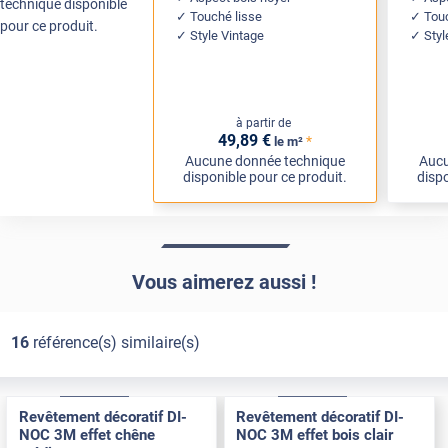
technique disponible
Touché lisse
Tou
pour ce produit.
Style Vintage
Sty
à partir de
49
,89
€
*
le m²
Aucune donnée technique
Aucu
disponible pour ce produit.
dispo
Vous aimerez aussi !
16
référence(s) similaire(s)
Exclusive
Pose Int / Ext
Exclusive
Pose Int / Ext
Revêtement décoratif DI-
Revêtement décoratif DI-
NOC 3M effet chêne
NOC 3M effet bois clair