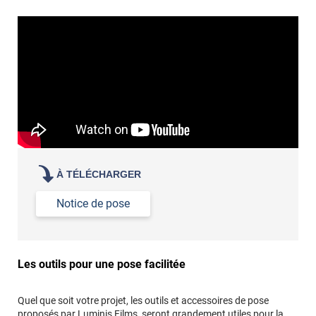
poseur professionnel
revêtement adhésif.
Réussir la pose d'un revêtement adhésif dans les angles. »
Lisser la surface avec un enduit de lissage au préalable
Commander à la taille des carreaux et réappliquer un joint
propre par dessus
À TÉLÉCHARGER
Notice de pose
Les outils pour une pose facilitée
Quel que soit votre projet, les outils et accessoires de pose
proposés par Luminis Films, seront grandement utiles pour la