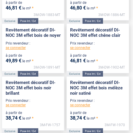
à partir de
à partir de
46
,81
€
46
,80
€
*
*
le m²
le m²
3M-DW-1883-MT
3M-DW-1886-MT
Exclusive
Pose Int / Ext
Exclusive
Pose Int / Ext
Revêtement décoratif DI-
Revêtement décoratif DI-
NOC 3M effet bois de noyer
NOC 3M effet chêne clair
Prix revendeur :
Prix revendeur :
se connecter
se connecter
à partir de
à partir de
49
,89
€
46
,81
€
*
*
le m²
le m²
3M-DW-1891-MT
3M-DW-1902-MT
Exclusive
Pose Int / Ext
Exclusive
Pose Int / Ext
Revêtement décoratif DI-
Revêtement décoratif DI-
NOC 3M effet bois noir
NOC 3M effet bois mélèze
brillant
noir satiné
Prix revendeur :
Prix revendeur :
se connecter
se connecter
à partir de
à partir de
38
,74
€
38
,74
€
*
*
le m²
le m²
3M-FW-1757
3M-FW-1970
Exclusive
Pose Int / Ext
Exclusive
Pose Int / Ext