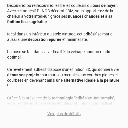
Découvrez ou redécouvrez les belles couleurs du
bois de noyer
.
Avec cet adhésif DI-NOC décoratif 3M, vous apporterez de la
chaleur à votre intérieur, grâce ses
nuances chaudes et à sa
finition lisse agréable
.
Idéal dans un intérieur au style Vintage, cet adhésif se marie
aussi à une
décoration épurée
et minimaliste.
La pose se fait dans la verticalité du veinage pour un rendu
optimal.
Ce revêtement adhésif dispose d'une finition 3D, qui donnera vie
à
tous vos projets
: sur murs ou meubles aux courbes planes et
courbées en devenant ainsi une
alternative idéale à la peinture
!
Grâce à la présence de la
technologie "adhésive 3M Comply"
,
vous profiterez d'un revêtement décoratif repositionnable et
combattant tout risque de bulles.
Voir plus de détails
Applicable sur la plupart des supports : bois, métal, plastique...
cet adhésif vous promet une durabilité longue avec une pose