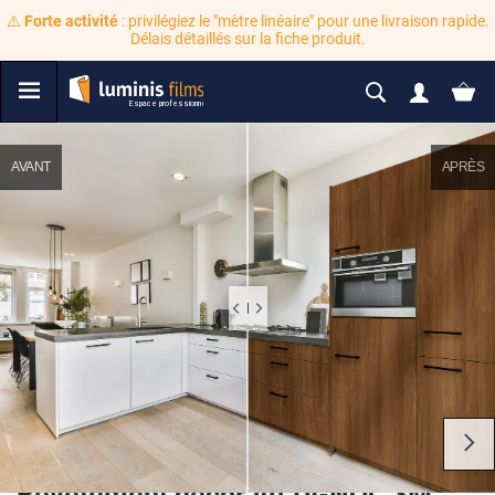
⚠️
Forte activité
: privilégiez le "mètre linéaire" pour une livraison rapide.
Délais détaillés sur la fiche produit.
AVANT
APRÈS
Revêtement décoratif DI-NOC 3M