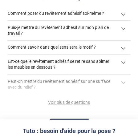
Comment poser du revêtement adhésif soi-même ?
Puis-je mettre du revêtement adhésif sur mon plan de
« Comment poser un revêtement adhésif ? »
travail ?
Comment savoir dans quel sens sera le motif ?
Est-ce que le revêtement adhésif se retire sans abîmer
"Peut-on installer du
les meubles en dessous ?
revêtement adhésif sur un plan de travail de cuisine ?"
Peut-on mettre du revêtement adhésif sur une surface
avec du relief ?
Peut-on mettre du revêtement adhésif sur du carrelage
Voir plus de questions
?
Partir d'un coin et tirer assez fermement
Utiliser une solution de dépose pour annuler l'action de la
Comment poser du revêtement adhésif dans les angles
colle
?
Tuto : besoin d'aide pour la pose ?
S'aider d'un décapeur thermique : la colle va ramollir le film
faire appel à un
et la colle. Vous retirez beaucoup plus facilement le
«