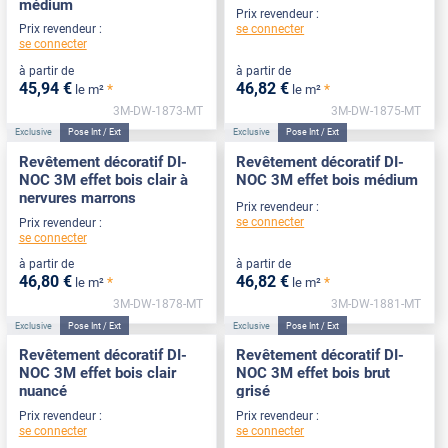
médium
Prix revendeur :
se connecter
Prix revendeur :
se connecter
à partir de
à partir de
45
,94
€
46
,82
€
*
*
le m²
le m²
3M-DW-1873-MT
3M-DW-1875-MT
Exclusive
Pose Int / Ext
Exclusive
Pose Int / Ext
Revêtement décoratif DI-
Revêtement décoratif DI-
NOC 3M effet bois clair à
NOC 3M effet bois médium
nervures marrons
Prix revendeur :
se connecter
Prix revendeur :
se connecter
à partir de
à partir de
46
,80
€
46
,82
€
*
*
le m²
le m²
3M-DW-1878-MT
3M-DW-1881-MT
Exclusive
Pose Int / Ext
Exclusive
Pose Int / Ext
Revêtement décoratif DI-
Revêtement décoratif DI-
NOC 3M effet bois clair
NOC 3M effet bois brut
nuancé
grisé
Prix revendeur :
Prix revendeur :
se connecter
se connecter