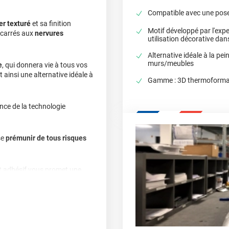
Compatible avec une pose 
er texturé
et sa finition
Motif développé par l'expe
 carrés aux
nervures
utilisation décorative dans
Alternative idéale à la pei
murs/meubles
e
, qui donnera vie à tous vos
ainsi une alternative idéale à
Gamme : 3D thermoformab
nce de la technologie
se
prémunir de tous risques
cet adhésif vous promet une
u'à 15 ans.