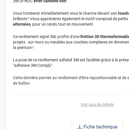
3M DI-NOC
effet carbone noir
.
Vous tomberez immédiatement sous le charme devant son
touch
brillante ! Vous apprécierez également le motif composé de petits
alternées
, pour un rendu tout en mouvement.
Ce revêtement signé 3M, profite d'une
finition 3D thermoformabl
projets : sur murs ou meubles aux courbes complexes en devenant 
la peinture !
La pose de ce revêtement adhésif 3M est facilitée grâce à la prése
"adhésive 3M Comply".
Cette dernière permet au revêtement d'être repositionnable et de 
de bulles
.
Applicable sur la plupart des supports : bois, métal, plastique... 
durabilité longue avec une pose extérieure et intérieure allant jusq
Voir plus de détails
Fiche technique