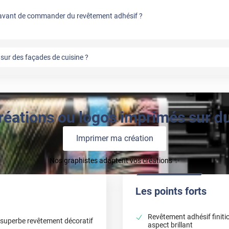
vant de commander du revêtement adhésif ?
sur des façades de cuisine ?
réations ou logos imprimés sur du 
Imprimer ma création
Nos graphistes adaptent vos créations ✨
Les points forts
Revêtement adhésif finiti
e superbe revêtement décoratif
aspect brillant