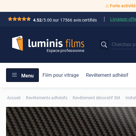
⚠️
Forte activité
Livraison offe
*****
4.52
/5.00 sur
17566
avis certifiés
Film pour vitrage
Revêtement adhésif
Menu
Accueil
Revêtements adhésifs
Revêtement décoratif 3M
Imita