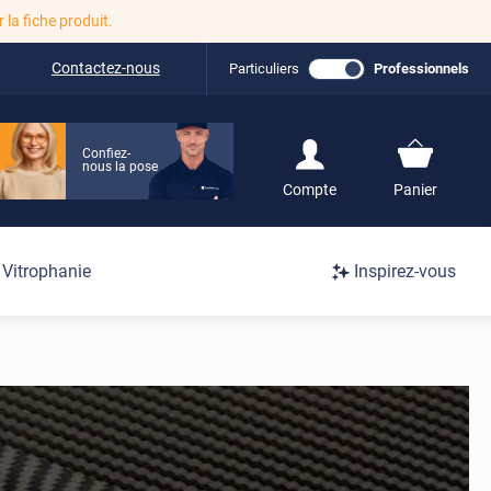
r la fiche produit.
Contactez-nous
Particuliers
Professionnels
Confiez-
nous la pose
S'inscrire / Se
Compte
Panier
connecter
Connexion
Vitrophanie
Inspirez-vous
/
Inscription