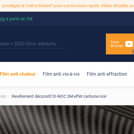
: privilégiez le "mètre linéaire" pour une livraison rapide. Délais détaillés su
rte
à partir de
70€
Tutos
de pose
Film anti chaleur
Film anti vis-à-vis
Film anti effraction
tion
Revêtement décoratif DI-NOC 3M effet carbone noir