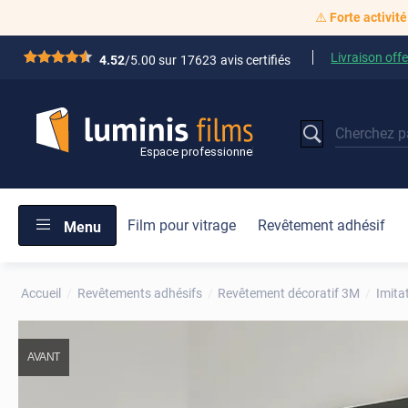
⚠️
Forte activité
Livraison offe
*****
4.52
/5.00 sur
17623
avis certifiés
Film pour vitrage
Revêtement adhésif
Menu
Accueil
Revêtements adhésifs
Revêtement décoratif 3M
Imita
AVANT