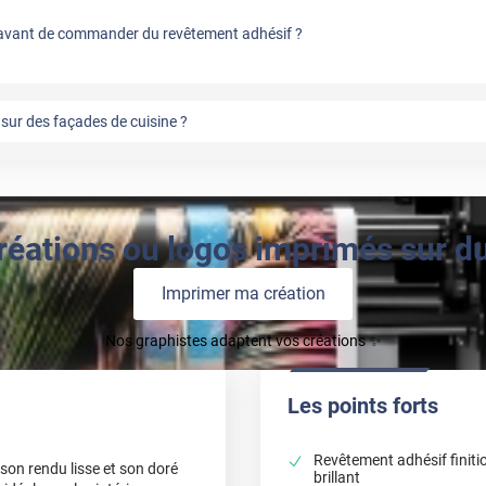
vant de commander du revêtement adhésif ?
sur des façades de cuisine ?
réations ou logos imprimés sur du 
Imprimer ma création
Nos graphistes adaptent vos créations ✨
Les points forts
Revêtement adhésif finitio
 son rendu lisse et son doré
brillant