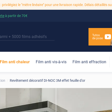
: privilégiez le "mètre linéaire" pour une livraison rapide. Délais détaillés su
rte
à partir de
70€
Tutos
de pose
Film anti chaleur
Film anti vis-à-vis
Film anti effraction
tion
Revêtement décoratif DI-NOC 3M effet feuille d'or