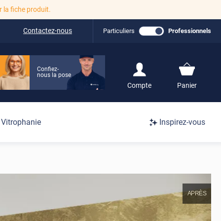
r la fiche produit.
Contactez-nous
Particuliers
Professionnels
Confiez-
nous la pose
S'inscrire / Se
Compte
Panier
connecter
Connexion
Vitrophanie
Inspirez-vous
/
Inscription
APRÈS