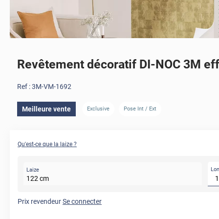
Revêtement décoratif DI-NOC 3M effet
Ref :
3M-VM-1692
Meilleure vente
Exclusive
Pose Int / Ext
AVANT
Qu'est-ce que la laize ?
Lo
Laize
122
cm
Prix revendeur
Se connecter