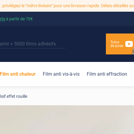
: privilégiez le "mètre linéaire" pour une livraison rapide. Délais détaillés su
rte
à partir de
70€
Tutos
de pose
Film anti chaleur
Film anti vis-à-vis
Film anti effraction
sif effet rouille