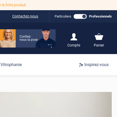
r la fiche produit.
Contactez-nous
Particuliers
Professionnels
Confiez-
nous la pose
S'inscrire / Se
Compte
Panier
connecter
Connexion
Vitrophanie
Inspirez-vous
/
Inscription