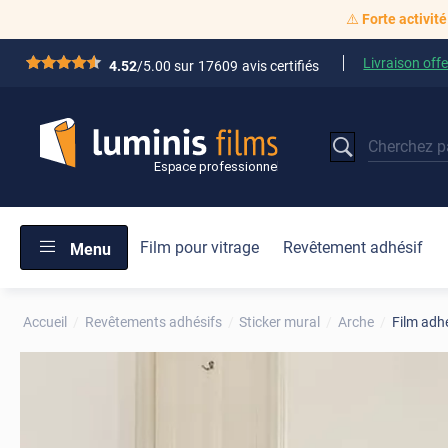
⚠️
Forte activité
Livraison offe
*****
4.52
/5.00 sur
17609
avis certifiés
Film pour vitrage
Revêtement adhésif
Menu
Accueil
Revêtements adhésifs
Sticker mural
Arche
Film adhé