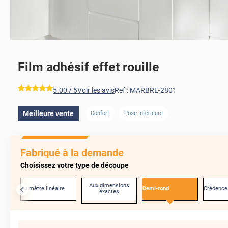
Film adhésif effet rouille
*****
5.00
/ 5
Voir les avis
Ref :
MARBRE-2801
Meilleure vente
Confort
Pose Intérieure
Fabriqué à la demande
Choisissez votre type de découpe
Aux dimensions
Au mètre linéaire
Demi-rond
Crédence
exactes