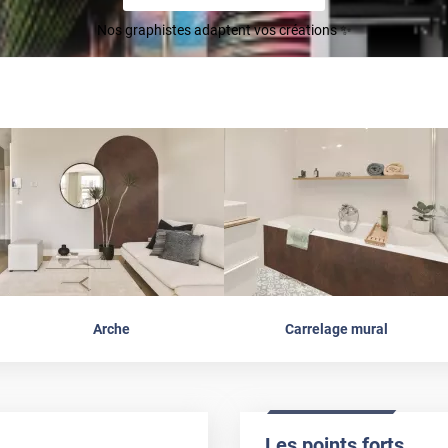
Nos graphistes adaptent vos créations ✨
Arche
Carrelage mural
Les points forts