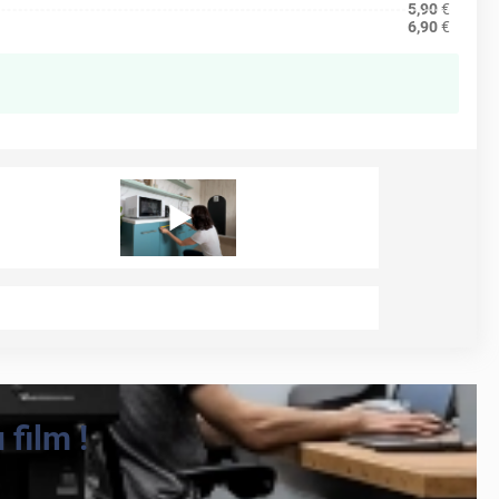
5,90
€
6,90
€
film !