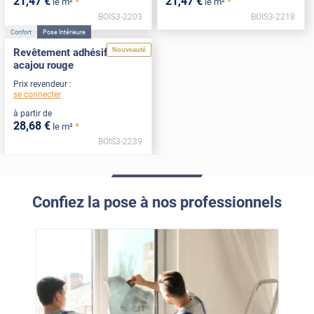
21
,47
€
21
,47
€
*
*
le m²
le m²
BOIS3-2203
BOIS3-2218
Confort
Pose Intérieure
Nouveauté
Revêtement adhésif bois
acajou rouge
Prix revendeur :
se connecter
à partir de
28
,68
€
*
le m²
BOIS3-2239
Confiez la pose à nos professionnels