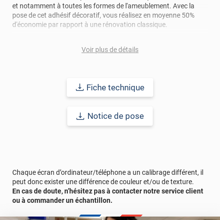
et notamment à toutes les formes de l'ameublement. Avec la
pose de cet adhésif décoratif, vous réalisez en moyenne 50%
d'économie par rapport à une rénovation classique.
Pour donner une seconde jeunesse à vos murs ou meubles,
Voir plus de détails
comptez sur ce vinyl de haute qualité avec une excellente
résistance à l’eau, à la saleté, à l’abrasion, aux UV et à l’usure.
Grâce à son épaisseur, cet adhésif masque également les petites
imperfections. Classé A+ au test C.O.V et C-s2,d0 au feu, ce
Fiche technique
revêtement peut être installé dans un lieu ouvert public.
Durabilité
: 10 ans en pose intérieur (anti craquèlement,
Notice de pose
écaillage, délamination et jaunissement)
Afin de vous rendre compte de la qualité et de son rendu
véritable, nous vous conseillons de faire une demande
d'échantillons gratuite.
Chaque écran d’ordinateur/téléphone a un calibrage différent, il
peut donc exister une différence de couleur et/ou de texture.
Vous allez commander 1 face de porte avec un surplus de 13 cm
En cas de doute, n’hésitez pas à contacter notre service client
comprenant le retour porte + le cadre.
ou à commander un échantillon.