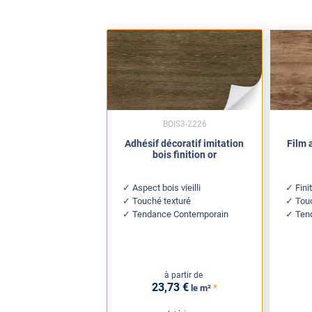
BOIS3-2226
Adhésif décoratif imitation
Film 
bois finition or
Aspect bois vieilli
Fini
Touché texturé
Touc
Tendance Contemporain
Ten
à partir de
23
,73
€
*
le m²