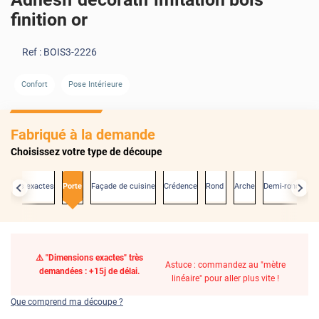
finition or
Ref :
BOIS3-2226
Confort
Pose Intérieure
Fabriqué à la demande
Choisissez votre type de découpe
nsions exactes
Porte
Façade de cuisine
Crédence
Rond
Arche
Demi-rond
⚠️ "Dimensions exactes" très
Astuce : commandez au "mètre
demandées : +15j de délai.
linéaire" pour aller plus vite !
Que comprend ma découpe ?