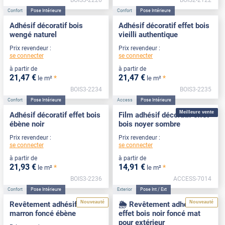
Confort
Pose Intérieure
Confort
Pose Intérieure
Adhésif décoratif bois
Adhésif décoratif effet bois
wengé naturel
vieilli authentique
Prix revendeur :
Prix revendeur :
se connecter
se connecter
à partir de
à partir de
21
,47
€
21
,47
€
*
*
le m²
le m²
BOIS3-2234
BOIS3-2235
Confort
Pose Intérieure
Access
Pose Intérieure
Meilleure vente
Adhésif décoratif effet bois
Film adhésif décoratif effet
ébène noir
bois noyer sombre
Prix revendeur :
Prix revendeur :
se connecter
se connecter
à partir de
à partir de
21
,93
€
14
,91
€
*
*
le m²
le m²
BOIS3-2236
ACCESS-7014
Confort
Pose Intérieure
Exterior
Pose Int / Ext
Nouveauté
Nouveauté
Revêtement adhésif bois
🌦️ Revêtement adhésif
marron foncé ébène
effet bois noir foncé mat
pour extérieur