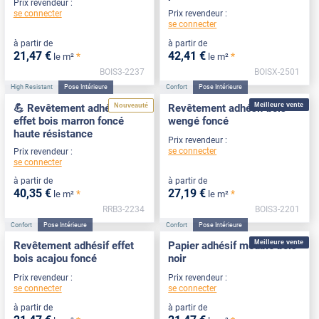
Prix revendeur :
se connecter
Prix revendeur :
se connecter
à partir de
à partir de
21
,47
€
42
,41
€
*
*
le m²
le m²
BOIS3-2237
BOISX-2501
High Resistant
Pose Intérieure
Confort
Pose Intérieure
Meilleure vente
Nouveauté
💪 Revêtement adhésif
Revêtement adhésif bois
effet bois marron foncé
wengé foncé
haute résistance
Prix revendeur :
se connecter
Prix revendeur :
se connecter
à partir de
à partir de
40
,35
€
27
,19
€
*
*
le m²
le m²
RRB3-2234
BOIS3-2201
Confort
Pose Intérieure
Confort
Pose Intérieure
Meilleure vente
Revêtement adhésif effet
Papier adhésif meuble bois
bois acajou foncé
noir
Prix revendeur :
Prix revendeur :
se connecter
se connecter
à partir de
à partir de