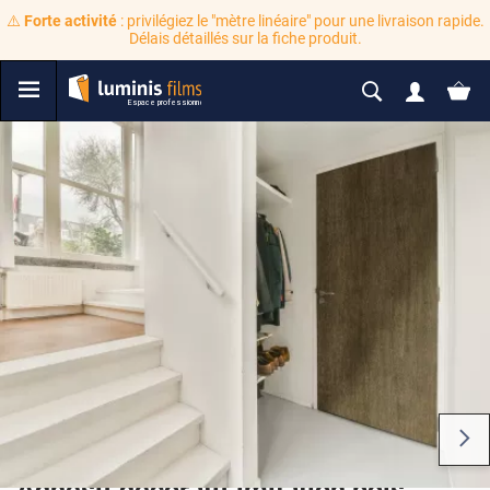
⚠️
Forte activité
: privilégiez le "mètre linéaire" pour une livraison rapide.
Délais détaillés sur la fiche produit.
Adhésif décoratif imitation bois