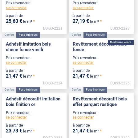
Prix revendeur :
Prix revendeur :
se connecter
se connecter
à partir de
à partir de
25
,60
€
27
,19
€
*
*
le m²
le m²
BOIS3-2221
BOIS3-2223
Confort
Pose Intérieure
Confort
Pose Intérieure
Meilleure vente
Adhésif imitation bois
Revêtement décoratif bois
chêne foncé vieilli
foncé
Prix revendeur :
Prix revendeur :
se connecter
se connecter
à partir de
à partir de
21
,47
€
21
,47
€
*
*
le m²
le m²
BOIS3-2224
BOIS3-2225
Confort
Pose Intérieure
Confort
Pose Intérieure
Adhésif décoratif imitation
Revêtement décoratif bois
bois finition or
effet parquet rustique
Prix revendeur :
Prix revendeur :
se connecter
se connecter
à partir de
à partir de
23
,73
€
21
,47
€
*
*
le m²
le m²
BOIS3-2226
BOIS2-2122