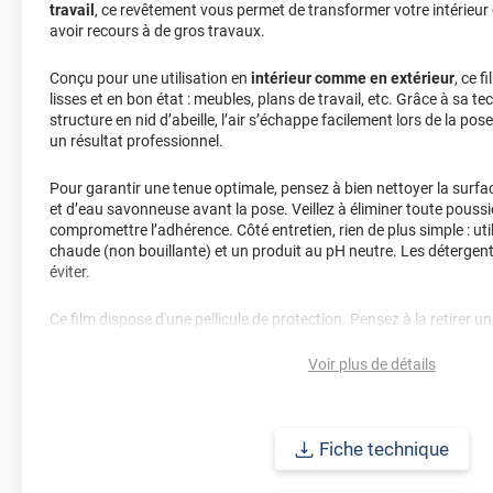
travail
, ce revêtement vous permet de transformer votre intérieur 
avoir recours à de gros travaux.
Conçu pour une utilisation en
intérieur comme en extérieur
, ce 
lisses et en bon état : meubles, plans de travail, etc. Grâce à sa te
structure en nid d’abeille, l’air s’échappe facilement lors de la pos
un résultat professionnel.
Pour garantir une tenue optimale, pensez à bien nettoyer la surfac
et d’eau savonneuse avant la pose. Veillez à éliminer toute poussi
compromettre l’adhérence. Côté entretien, rien de plus simple : ut
chaude (non bouillante) et un produit au pH neutre. Les détergent
éviter.
Ce film dispose d'une pellicule de protection. Pensez à la retirer un
Voir plus de détails
Ce film bénéficie d’une
durabilité de 6 ans
, en fonction de la quali
entretien.
Envie de voir le rendu chez vous avant de vous décider ?
Command
Fiche technique
échantillon
pour faire le bon choix en toute confiance.