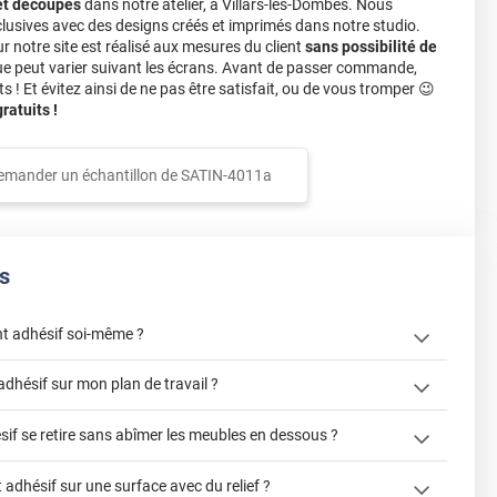
et découpés
dans notre atelier, à Villars-les-Dombes. Nous
lusives avec des designs créés et imprimés dans notre studio.
notre site est réalisé aux mesures du client
sans possibilité de
ue peut varier suivant les écrans. Avant de passer commande,
s ! Et évitez ainsi de ne pas être satisfait, ou de vous tromper 😉
atuits !
emander un échantillon de
SATIN-4011a
s
t adhésif soi-même ?
« Comment
adhésif sur mon plan de travail ?
? »
sif se retire sans abîmer les meubles en dessous ?
"Peut-on installer du revêtement
adhésif sur une surface avec du relief ?
de cuisine ?"