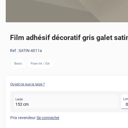
Film adhésif décoratif gris galet sati
Ref :
SATIN-4011a
Basic
Pose Int / Ext
AVANT
Qu'est-ce que la laize ?
Lo
Laize
152
cm
Prix revendeur
Se connecter