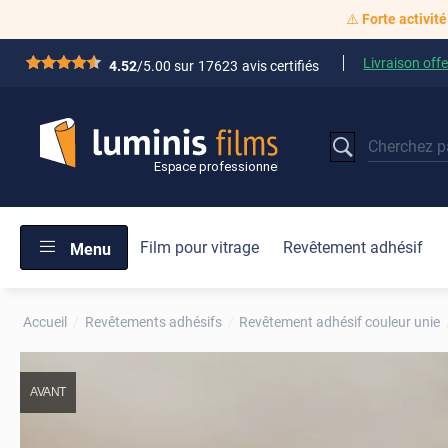
⚠️
Forte activité
Livraison offe
*****
4.52
/5.00 sur
17623
avis certifiés
Film pour vitrage
Revêtement adhésif
Menu
Accueil
Revêtements adhésifs
Revêtement adhésif couleur unie
AVANT