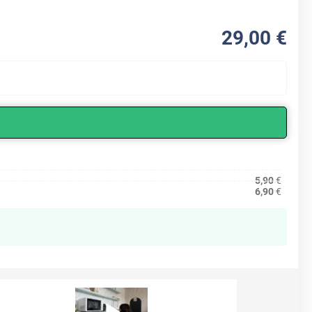
29
,00
€
5,90
€
6,90
€