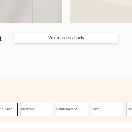
t
Voir tous les visuels
 cuisine
Crédence
Contremarche
Porte
Car