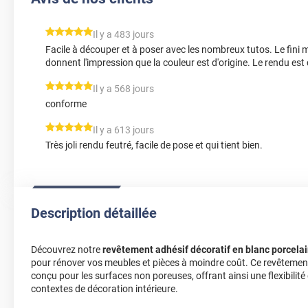
*****
Il y a 483 jours
Facile à découper et à poser avec les nombreux tutos. Le fini m
donnent l'impression que la couleur est d'origine. Le rendu est
*****
Il y a 568 jours
conforme
*****
Il y a 613 jours
Très joli rendu feutré, facile de pose et qui tient bien.
Description détaillée
Découvrez notre
revêtement adhésif décoratif en blanc porcela
pour rénover vos meubles et pièces à moindre coût. Ce revêtemen
conçu pour les surfaces non poreuses, offrant ainsi une flexibilité 
contextes de décoration intérieure.