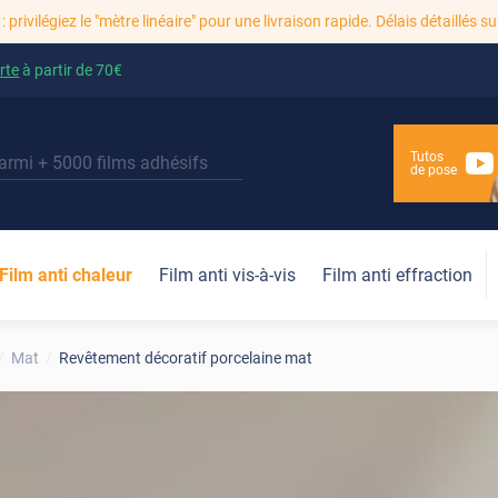
: privilégiez le "mètre linéaire" pour une livraison rapide. Délais détaillés su
rte
à partir de
70€
Tutos
de pose
Film anti chaleur
Film anti vis-à-vis
Film anti effraction
Mat
Revêtement décoratif porcelaine mat