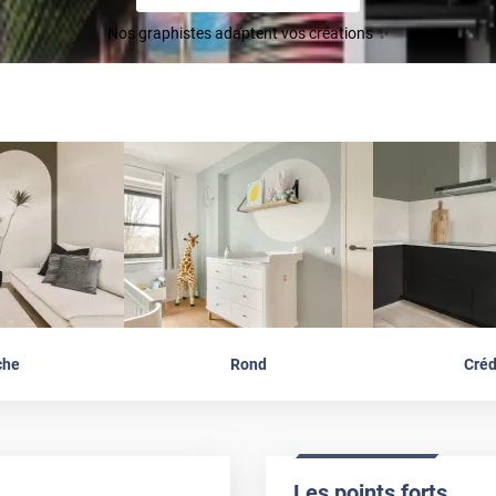
Nos graphistes adaptent vos créations ✨
che
Rond
Cré
Les points forts