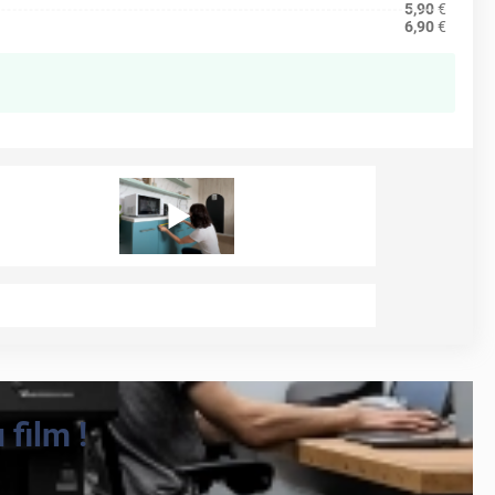
5,90
€
6,90
€
film !