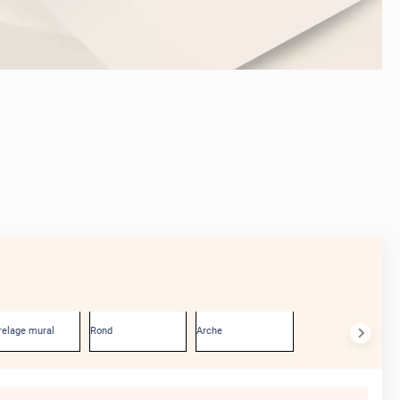
AVANT
relage mural
Rond
Arche