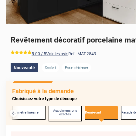
Revêtement décoratif porcelaine ma
*****
5.00
/ 5
Voir les avis
Ref :
MAT-2849
Nouveauté
Confort
Pose Intérieure
Fabriqué à la demande
Choisissez votre type de découpe
Aux dimensions
Au mètre linéaire
Demi-rond
Façade de
exactes