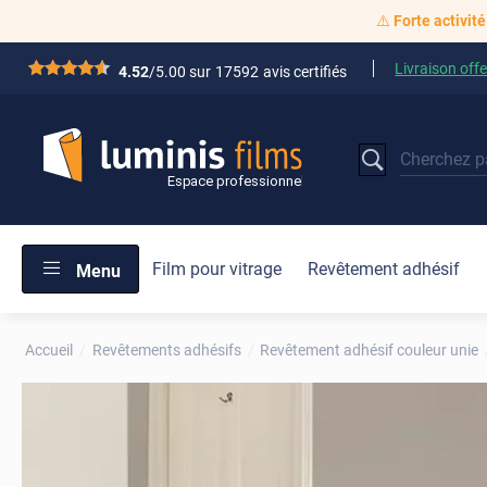
⚠️
Forte activité
Livraison offe
*****
4.52
/5.00 sur
17592
avis certifiés
Film pour vitrage
Revêtement adhésif
Menu
Accueil
Revêtements adhésifs
Revêtement adhésif couleur unie