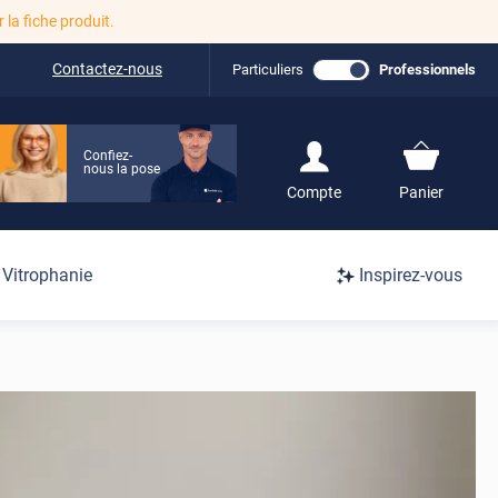
r la fiche produit.
Contactez-nous
Particuliers
Professionnels
Confiez-
nous la pose
S'inscrire / Se
Compte
Panier
connecter
Connexion
Vitrophanie
Inspirez-vous
/
Inscription