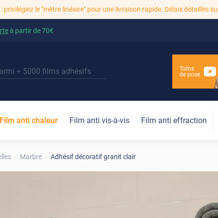
: privilégiez le "mètre linéaire" pour une livraison rapide. Délais détaillés su
rte
à partir de
70€
Tutos
de pose
Film anti chaleur
Film anti vis-à-vis
Film anti effraction
lles
Marbre
Adhésif décoratif granit clair