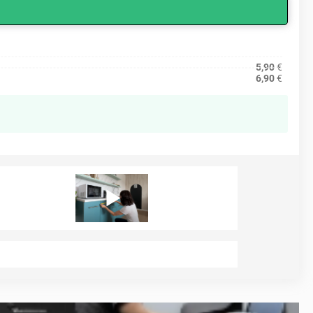
5,90
€
6,90
€