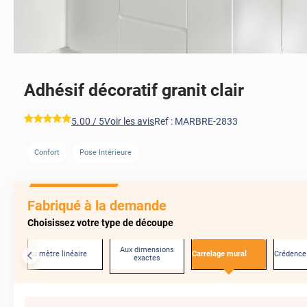
Adhésif décoratif granit clair
*****
5.00
/ 5
Voir les avis
Ref :
MARBRE-2833
Confort
Pose Intérieure
Fabriqué à la demande
Choisissez votre type de découpe
Aux dimensions
Au mètre linéaire
Carrelage mural
Crédence
exactes