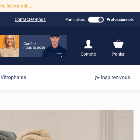
r la fiche produit.
Contactez-nous
Particuliers
Professionnels
Confiez-
nous la pose
S'inscrire / Se
Compte
Panier
connecter
Connexion
Vitrophanie
Inspirez-vous
/
Inscription