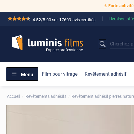
⚠️
Forte activité
Livraison offe
*****
4.52
/5.00 sur
17609
avis certifiés
Film pour vitrage
Revêtement adhésif
Menu
Accueil
Revêtements adhésifs
Revêtement adhésif pierres nature