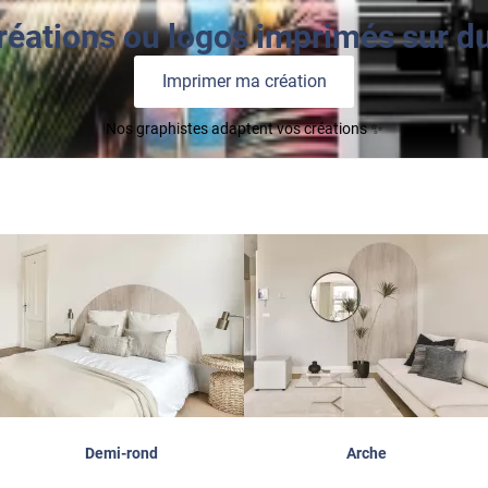
réations ou logos imprimés sur du 
Imprimer ma création
Nos graphistes adaptent vos créations ✨
Demi-rond
Arche