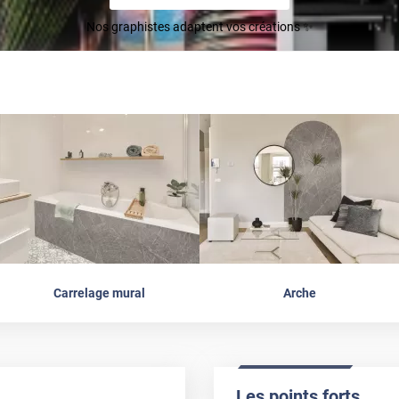
Nos graphistes adaptent vos créations ✨
Carrelage mural
Arche
Les points forts