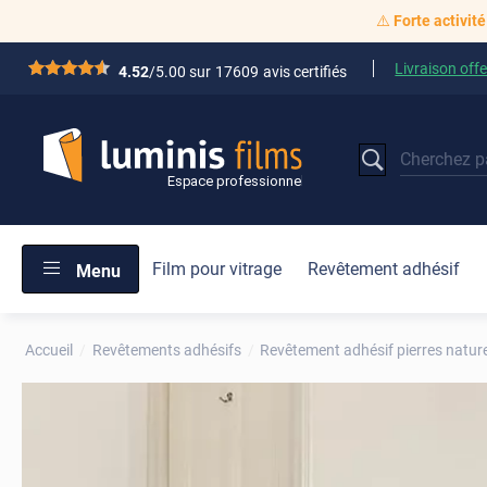
⚠️
Forte activité
Livraison offe
*****
4.52
/5.00 sur
17609
avis certifiés
Film pour vitrage
Revêtement adhésif
Menu
Accueil
Revêtements adhésifs
Revêtement adhésif pierres nature