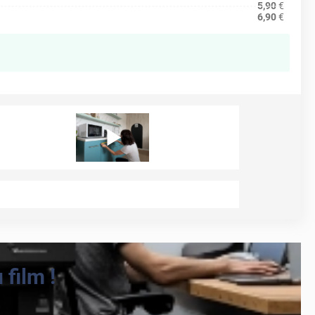
5,90
€
6,90
€
film !