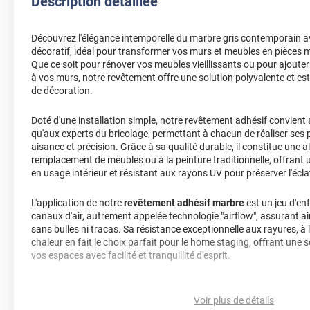
Description détaillée
Découvrez l'élégance intemporelle du marbre gris contemporain a
décoratif, idéal pour transformer vos murs et meubles en pièces ma
Que ce soit pour rénover vos meubles vieillissants ou pour ajoute
à vos murs, notre revêtement offre une solution polyvalente et es
de décoration.
Doté d'une installation simple, notre revêtement adhésif convient
qu'aux experts du bricolage, permettant à chacun de réaliser ses 
aisance et précision. Grâce à sa qualité durable, il constitue une
remplacement de meubles ou à la peinture traditionnelle, offrant u
en usage intérieur et résistant aux rayons UV pour préserver l'écla
L'application de notre
revêtement adhésif marbre
est un jeu d'en
canaux d'air, autrement appelée technologie "airflow", assurant a
sans bulles ni tracas. Sa résistance exceptionnelle aux rayures, à la
chaleur en fait le choix parfait pour le home staging, offrant une s
vos espaces avec facilité et tranquillité d'esprit.
De plus, sa finition thermoformable permet un étirement jusqu'à 20
assurant une couverture parfaite même sur les formes les plus c
Voir plus de détails