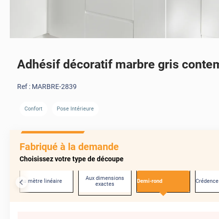
Adhésif décoratif marbre gris conte
Ref :
MARBRE-2839
Confort
Pose Intérieure
Fabriqué à la demande
Choisissez votre type de découpe
Aux dimensions
Au mètre linéaire
Demi-rond
Crédence
exactes