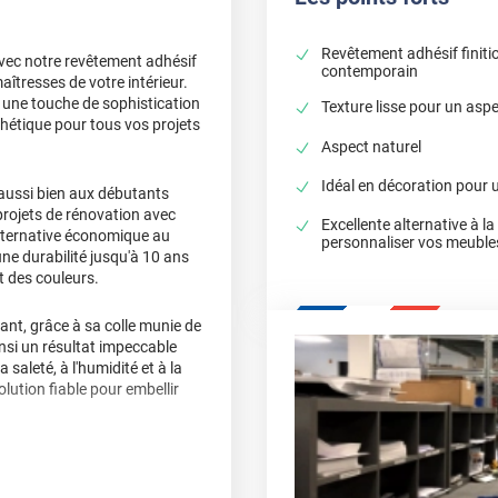
Revêtement adhésif finiti
vec notre revêtement adhésif
contemporain
îtresses de votre intérieur.
r une touche de sophistication
Texture lisse pour un asp
thétique pour tous vos projets
Aspect naturel
Idéal en décoration pour 
 aussi bien aux débutants
projets de rénovation avec
Excellente alternative à l
 alternative économique au
personnaliser vos meuble
ne durabilité jusqu'à 10 ans
t des couleurs.
fant, grâce à sa colle munie de
insi un résultat impeccable
 saleté, à l'humidité et à la
olution fiable pour embellir
0% de sa capacité initiale,
omplexes de vos murs et