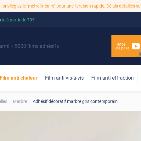
: privilégiez le "mètre linéaire" pour une livraison rapide. Délais détaillés su
rte
à partir de
70€
Tutos
de pose
Film anti chaleur
Film anti vis-à-vis
Film anti effraction
lles
Marbre
Adhésif décoratif marbre gris contemporain