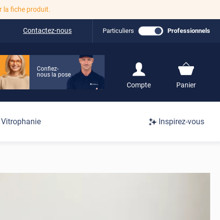
r la fiche produit.
Contactez-nous
Particuliers
Professionnels
Confiez-
nous la pose
S'inscrire / Se
Compte
Panier
connecter
Connexion
Vitrophanie
Inspirez-vous
/
Inscription