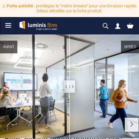
⚠️
Forte activité
: privilégiez le "mètre linéaire" pour une livraison rapide.
Délais détaillés sur la fiche produit.
AVANT
APRÈS
Film adhésif dépoli dégressif sur-