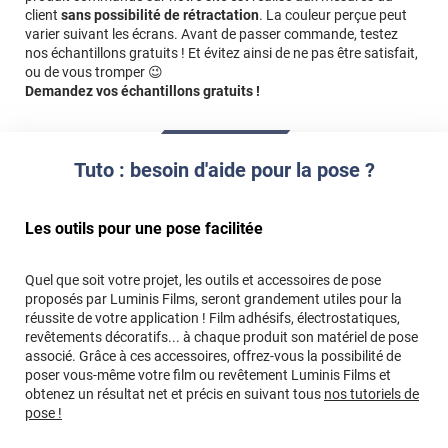
client
sans possibilité de rétractation
. La couleur perçue peut
transmis n’est pas exploitable tel quel. Cela inclut notamment les
varier suivant les écrans. Avant de passer commande, testez
visuels ou logos de mauvaise qualité, les fichiers non vectorisés
nos échantillons gratuits ! Et évitez ainsi de ne pas être satisfait,
ou l'absence de fichier prêt à imprimer. Toute intervention de
ou de vous tromper 😉
création ou de retouche graphique peut entrainer un surcoût.
Demandez vos échantillons gratuits !
Référence produit :
IPC020i
.
Tuto : besoin d'aide pour la pose ?
Les outils pour une pose facilitée
Quel que soit votre projet, les outils et accessoires de pose
proposés par Luminis Films, seront grandement utiles pour la
réussite de votre application ! Film adhésifs, électrostatiques,
revêtements décoratifs... à chaque produit son matériel de pose
associé. Grâce à ces accessoires, offrez-vous la possibilité de
poser vous-même votre film ou revêtement Luminis Films et
obtenez un résultat net et précis en suivant tous
nos tutoriels de
pose !