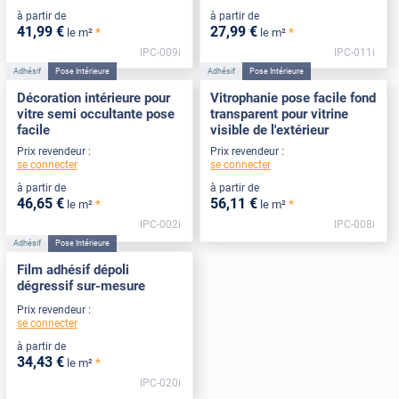
à partir de
à partir de
41
,99
€
27
,99
€
*
*
le m²
le m²
IPC-009i
IPC-011i
Adhésif
Pose Intérieure
Adhésif
Pose Intérieure
Décoration intérieure pour
Vitrophanie pose facile fond
vitre semi occultante pose
transparent pour vitrine
facile
visible de l'extérieur
Prix revendeur :
Prix revendeur :
se connecter
se connecter
à partir de
à partir de
46
,65
€
56
,11
€
*
*
le m²
le m²
IPC-002i
IPC-008i
Adhésif
Pose Intérieure
Film adhésif dépoli
dégressif sur-mesure
Prix revendeur :
se connecter
à partir de
34
,43
€
*
le m²
IPC-020i