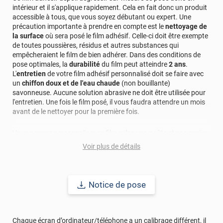
intérieur et il s'applique rapidement. Cela en fait donc un produit
accessible à tous, que vous soyez débutant ou expert. Une
précaution importante à prendre en compte est le
nettoyage de
la surface
où sera posé le film adhésif. Celle-ci doit être exempte
de toutes poussières, résidus et autres substances qui
empêcheraient le film de bien adhérer. Dans des conditions de
pose optimales, la
durabilité
du film peut atteindre
2 ans
.
L'
entretien
de votre film adhésif personnalisé doit se faire avec
un
chiffon doux et de l'eau chaude
(non bouillante)
savonneuse. Aucune solution abrasive ne doit être utilisée pour
l'entretien. Une fois le film posé, il vous faudra attendre un mois
avant de le nettoyer pour la première fois.
Vous pouvez personnaliser ce film selon vos goûts et vos envies.
Ce film est sur fond dépoli dégressif. Cela signifie que sur le bas
Voir plus de détails
de votre vitrage, le dépoli sera le plus opaque, au contraire du
haut de ce même vitrage, qui sera moins important.
Comment commander votre film adhésif dépoli dégressif sur-
Notice de pose
mesure ?
Vous n'avez qu'à suivre quatre étapes, à savoir :
Étape 1 : Choisissez la découpe de votre projet. Il peut s'agir
Chaque écran d’ordinateur/téléphone a un calibrage différent, il
d'une découpe en sur-mesure ou bien en mètre linéaire.