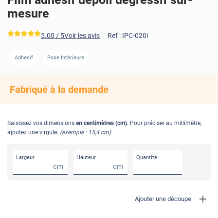
mesure
*****
5.00
/ 5
Voir les avis
Ref :
IPC-020i
AVANT
APRÈS
AVANT
APRÈS
Adhesif
Pose Intérieure
Fabriqué à la demande
Saisissez vos dimensions
en centimètres (cm)
. Pour préciser au millimètre,
ajoutez une virgule.
(exemple : 15,4 cm)
Largeur
Hauteur
Quantité
cm
cm
Ajouter une découpe