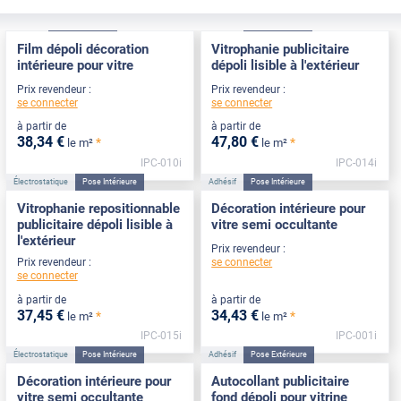
Adhésif
Pose Intérieure
Adhésif
Pose Intérieure
Film dépoli décoration
Vitrophanie publicitaire
intérieure pour vitre
dépoli lisible à l'extérieur
Prix revendeur :
Prix revendeur :
se connecter
se connecter
à partir de
à partir de
38
,34
€
47
,80
€
*
*
le m²
le m²
IPC-010i
IPC-014i
Électrostatique
Pose Intérieure
Adhésif
Pose Intérieure
Vitrophanie repositionnable
Décoration intérieure pour
publicitaire dépoli lisible à
vitre semi occultante
l'extérieur
Prix revendeur :
se connecter
Prix revendeur :
se connecter
à partir de
à partir de
37
,45
€
34
,43
€
*
*
le m²
le m²
IPC-015i
IPC-001i
Électrostatique
Pose Intérieure
Adhésif
Pose Extérieure
Décoration intérieure pour
Autocollant publicitaire
vitre semi occultante
fond dépoli pour vitrine