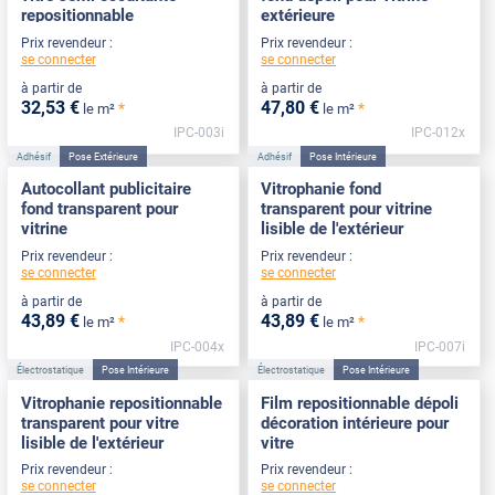
repositionnable
extérieure
Prix revendeur :
Prix revendeur :
se connecter
se connecter
à partir de
à partir de
32
,53
€
47
,80
€
*
*
le m²
le m²
IPC-003i
IPC-012x
Adhésif
Pose Extérieure
Adhésif
Pose Intérieure
Autocollant publicitaire
Vitrophanie fond
fond transparent pour
transparent pour vitrine
vitrine
lisible de l'extérieur
Prix revendeur :
Prix revendeur :
se connecter
se connecter
à partir de
à partir de
43
,89
€
43
,89
€
*
*
le m²
le m²
IPC-004x
IPC-007i
Électrostatique
Pose Intérieure
Électrostatique
Pose Intérieure
Vitrophanie repositionnable
Film repositionnable dépoli
transparent pour vitre
décoration intérieure pour
lisible de l'extérieur
vitre
Prix revendeur :
Prix revendeur :
se connecter
se connecter