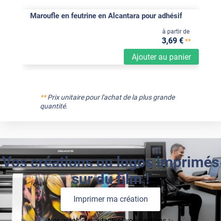
Maroufle en feutrine en Alcantara pour adhésif
à partir de
3
,69
€
**
Ajouter au panier
**
Prix unitaire pour l'achat de la plus grande
quantité.
Vos créations ou logos imprimés
sur du film !
Imprimer ma création
Nos graphistes adaptent vos créations ✨