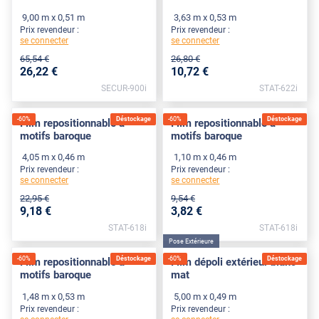
9,00 m x 0,51 m
3,63 m x 0,53 m
Prix revendeur :
Prix revendeur :
se connecter
se connecter
65
,54
€
26
,80
€
26
,22
€
10
,72
€
SECUR-900i
STAT-622i
-
60
%
Déstockage
-
60
%
Déstockage
Film repositionnable à
Film repositionnable à
motifs baroque
motifs baroque
4,05 m x 0,46 m
1,10 m x 0,46 m
Prix revendeur :
Prix revendeur :
se connecter
se connecter
22
,95
€
9
,54
€
9
,18
€
3
,82
€
STAT-618i
STAT-618i
Pose Extérieure
-
60
%
Déstockage
-
60
%
Déstockage
Film repositionnable à
Film dépoli extérieur blanc
motifs baroque
mat
1,48 m x 0,53 m
5,00 m x 0,49 m
Prix revendeur :
Prix revendeur :