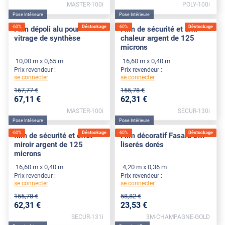
MASTER-100i
POLY-100i
Pose Intérieure
Pose Intérieure
-
60
%
Déstockage
-
60
%
Déstockage
Film dépoli alu pour
Film de sécurité et anti-
vitrage de synthèse
chaleur argent de 125
microns
10,00 m x 0,65 m
16,60 m x 0,40 m
Prix revendeur :
Prix revendeur :
se connecter
se connecter
167
,77
€
155
,78
€
67
,11
€
62
,31
€
MASTER-100i
SECUR-130i
Pose Intérieure
Pose Intérieure
-
60
%
Déstockage
-
60
%
Déstockage
film de sécurité et effet
Film décoratif Fasara 3M
miroir argent de 125
liserés dorés
microns
16,60 m x 0,40 m
4,20 m x 0,36 m
Prix revendeur :
Prix revendeur :
se connecter
se connecter
155
,78
€
58
,82
€
62
,31
€
23
,53
€
SECUR-131i
3M-CHAMPAGNE-GOLD