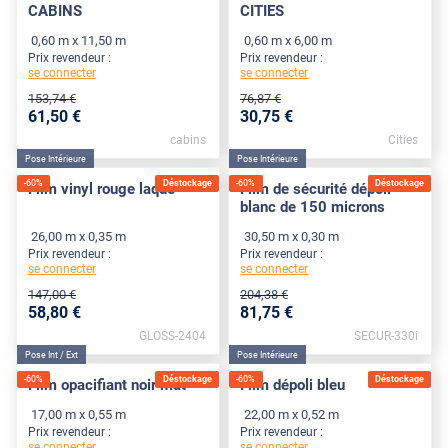
CABINS
CITIES
0,60 m x 11,50 m
0,60 m x 6,00 m
Prix revendeur :
Prix revendeur :
se connecter
se connecter
153
,74
€
76
,87
€
61
,50
€
30
,75
€
cabins
Cities
Pose Intérieure
Pose Intérieure
-
60
%
Déstockage
-
60
%
Déstockage
Film vinyl rouge laqué
Film de sécurité dépoli
blanc de 150 microns
26,00 m x 0,35 m
30,50 m x 0,30 m
Prix revendeur :
Prix revendeur :
se connecter
se connecter
147
,00
€
204
,38
€
58
,80
€
81
,75
€
GLOSS-2404
SECUR-330i
Pose Int / Ext
Pose Intérieure
-
60
%
Déstockage
-
60
%
Déstockage
Film opacifiant noir mat
Film dépoli bleu
17,00 m x 0,55 m
22,00 m x 0,52 m
Prix revendeur :
Prix revendeur :
se connecter
se connecter