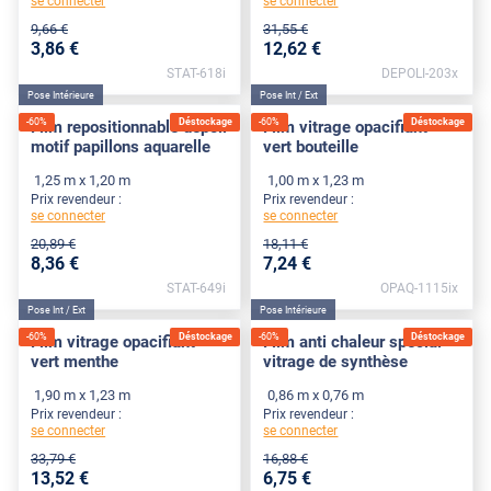
se connecter
se connecter
9
,66
€
31
,55
€
3
,86
€
12
,62
€
STAT-618i
DEPOLI-203x
Pose Intérieure
Pose Int / Ext
-
60
%
Déstockage
-
60
%
Déstockage
Film repositionnable dépoli
Film vitrage opacifiant
motif papillons aquarelle
vert bouteille
1,25 m x 1,20 m
1,00 m x 1,23 m
Prix revendeur :
Prix revendeur :
se connecter
se connecter
20
,89
€
18
,11
€
8
,36
€
7
,24
€
STAT-649i
OPAQ-1115ix
Pose Int / Ext
Pose Intérieure
-
60
%
Déstockage
-
60
%
Déstockage
Film vitrage opacifiant
Film anti chaleur spécial
vert menthe
vitrage de synthèse
1,90 m x 1,23 m
0,86 m x 0,76 m
Prix revendeur :
Prix revendeur :
se connecter
se connecter
33
,79
€
16
,88
€
13
,52
€
6
,75
€