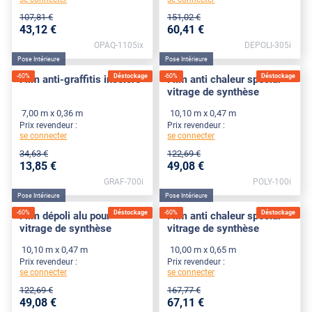
107
,81
€
151
,02
€
43
,12
€
60
,41
€
OPAQ-1105ix
DEPOLI-305i
Pose Intérieure
Pose Intérieure
-
60
%
Déstockage
-
60
%
Déstockage
Film anti-graffitis incolore
Film anti chaleur spécial
vitrage de synthèse
7,00 m x 0,36 m
10,10 m x 0,47 m
Prix revendeur :
Prix revendeur :
se connecter
se connecter
34
,63
€
122
,69
€
13
,85
€
49
,08
€
GRAF-700i
POLY-100i
Pose Intérieure
Pose Intérieure
-
60
%
Déstockage
-
60
%
Déstockage
Film dépoli alu pour
Film anti chaleur spécial
vitrage de synthèse
vitrage de synthèse
10,10 m x 0,47 m
10,00 m x 0,65 m
Prix revendeur :
Prix revendeur :
se connecter
se connecter
122
,69
€
167
,77
€
49
,08
€
67
,11
€