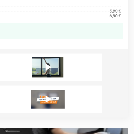
5,90
€
6,90
€