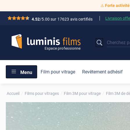
⚠️
Forte activité
Livraison offe
*****
4.52
/5.00 sur
17623
avis certifiés
Film pour vitrage
Revêtement adhésif
Menu
Accueil
Films pour vitrages
Film 3M pour vitrage
Film 3M de d