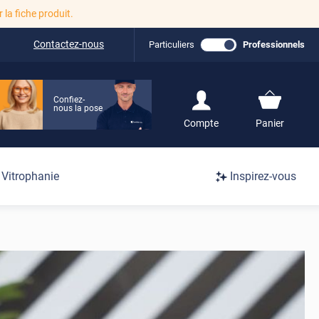
r la fiche produit.
Contactez-nous
Particuliers
Professionnels
Confiez-
nous la pose
S'inscrire / Se
Compte
Panier
connecter
Connexion
Vitrophanie
Inspirez-vous
/
Inscription