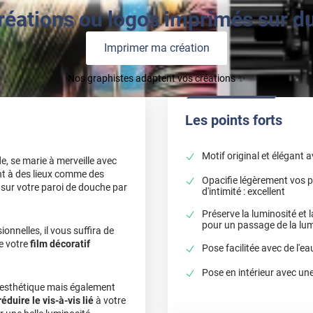
réations ou logos imprimés sur du 
Imprimer ma création
Nos graphistes adaptent vos créations ✨
Les points forts
Motif original et élégant a
e, se marie à merveille avec
ent à des lieux comme des
Opacifie légèrement vos p
 sur votre paroi de douche par
d'intimité : excellent
Préserve la luminosité et la
pour un passage de la lumi
nnelles, il vous suffira de
de votre
film décoratif
Pose facilitée avec de l'
Pose en intérieur avec une
sthétique mais également
réduire le vis-à-vis lié
à votre