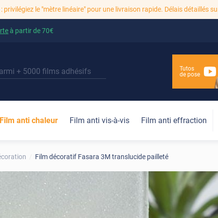
: privilégiez le "mètre linéaire" pour une livraison rapide. Délais détaillés su
rte
à partir de
70€
Tutos
de pose
Film anti chaleur
Film anti vis-à-vis
Film anti effraction
écoration
Film décoratif Fasara 3M translucide pailleté