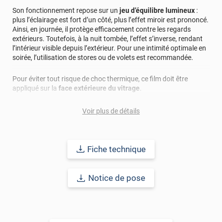
Son fonctionnement repose sur un
jeu d’équilibre lumineux
:
plus l’éclairage est fort d’un côté, plus l’effet miroir est prononcé.
Ainsi, en journée, il protège efficacement contre les regards
extérieurs. Toutefois, à la nuit tombée, l’effet s’inverse, rendant
l’intérieur visible depuis l’extérieur. Pour une intimité optimale en
soirée, l’utilisation de stores ou de volets est recommandée.
Pour éviter tout risque de choc thermique, ce film doit être
appliqué sur la
face extérieure du vitrage
.
Facile à poser, il ne nécessite
aucune compétence technique
.
Voir plus de détails
Son application avec de l’eau savonneuse permet un ajustement
précis avant qu’il n’adhère complètement à la surface.
Fiche technique
L’
entretien
est simple : utilisez uniquement des
produits et
accessoires non abrasifs
. Après la pose, il est recommandé
d’attendre 30 jours avant de procéder au premier nettoyage.
Notice de pose
Pour plus d’informations, consultez la fiche technique ou
contactez-nous directement. Vous pouvez également
commander des
échantillons gratuits
pour tester le produit
avant achat.