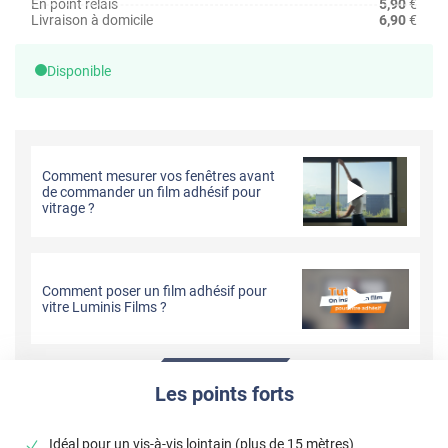
En point relais
5,90
€
Livraison à domicile
6,90
€
Disponible
Comment mesurer vos fenêtres avant
de commander un film adhésif pour
vitrage ?
Comment poser un film adhésif pour
vitre Luminis Films ?
Les points forts
Idéal pour un vis-à-vis lointain (plus de 15 mètres)