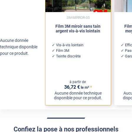
3M-MIRROR-35
Film 3M miroir sans tain
Film
argent vis-à-vis lointain
moy
Aucune donnée
Vis-à-vis lointain
Effi
technique disponible
Film 3M
Pass
pour ce produit.
Teinte discrète
Gar
à partir de
36
,72
€
*
le m²
Aucune donnée technique
Aucu
disponible pour ce produit.
dispo
Confiez la pose à nos professionnels