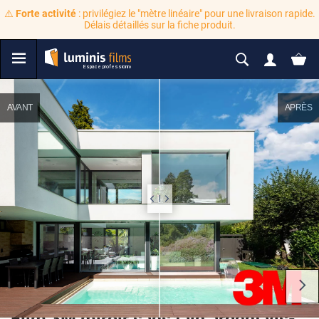
⚠️
Forte activité
: privilégiez le "mètre linéaire" pour une livraison rapide.
Délais détaillés sur la fiche produit.
AVANT
APRÈS
Film 3M miroir sans tain argent vis-