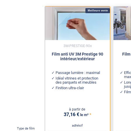
Meilleure vente
3M-PRESTIGE-90x
Film anti UV 3M Prestige 90
Film
intérieur/extérieur
Passage lumière : maximal
Effi
ma
Idéal vitrines et protection
des parquets et meubles
Long
jus
Finition ultra-clair
Film
à partir de
37
,16
€
*
le m²
adhésif
Type de film