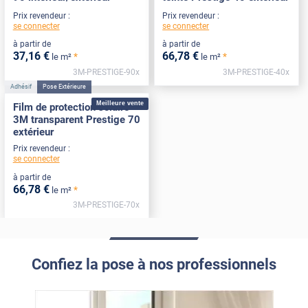
Prix revendeur :
Prix revendeur :
se connecter
se connecter
à partir de
à partir de
37
,16
€
66
,78
€
*
*
le m²
le m²
3M-PRESTIGE-90x
3M-PRESTIGE-40x
Adhésif
Pose Extérieure
Meilleure vente
Film de protection solaire
3M transparent Prestige 70
extérieur
Prix revendeur :
se connecter
à partir de
66
,78
€
*
le m²
3M-PRESTIGE-70x
Confiez la pose à nos professionnels