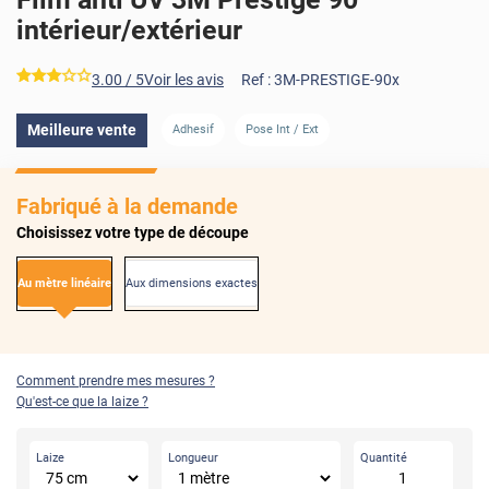
intérieur/extérieur
*****
3.00
/ 5
Voir les avis
Ref :
3M-PRESTIGE-90x
AVANT
APRÈS
Meilleure vente
Adhesif
Pose Int / Ext
Fabriqué à la demande
Choisissez votre type de découpe
Au mètre linéaire
Aux dimensions exactes
Comment prendre mes mesures ?
Qu'est-ce que la laize ?
Laize
Longueur
Quantité