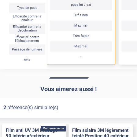
pose int / ext
Type de pose
Très bon
Efficacité contre la
chaleur
Maximal
Efficacité contre la
décoloration
Très faible
Efficacité contre
l'éblouissement
Maximal
Passage de lumière
-
Avis
Vous aimerez aussi !
2
référence(s) similaire(s)
Adhésif
Pose Int / Ext
Adhésif
Pose Extérieure
Meilleure vente
Film anti UV 3M Prestige
Film solaire 3M légèrement
90 intérieur/extérieur
teinté Prestige 40 extérieur