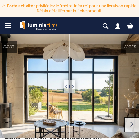
⚠️
Forte activité
: privilégiez le "mètre linéaire" pour une livraison rapide.
Délais détaillés sur la fiche produit.
AVANT
APRÈS
Film anti UV 3M Prestige 90