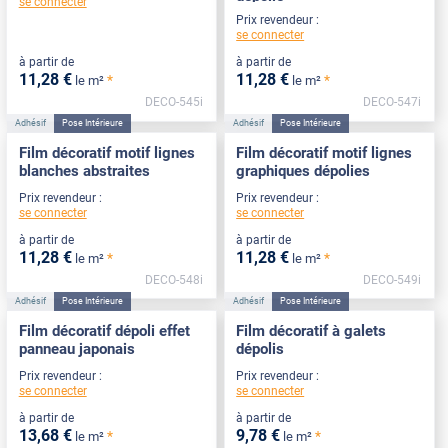
se connecter
Prix revendeur :
se connecter
à partir de
à partir de
11
,28
€
11
,28
€
*
*
le m²
le m²
DECO-545i
DECO-547i
Adhésif
Pose Intérieure
Adhésif
Pose Intérieure
Film décoratif motif lignes
Film décoratif motif lignes
blanches abstraites
graphiques dépolies
Prix revendeur :
Prix revendeur :
se connecter
se connecter
à partir de
à partir de
11
,28
€
11
,28
€
*
*
le m²
le m²
DECO-548i
DECO-549i
Adhésif
Pose Intérieure
Adhésif
Pose Intérieure
Film décoratif dépoli effet
Film décoratif à galets
panneau japonais
dépolis
Prix revendeur :
Prix revendeur :
se connecter
se connecter
à partir de
à partir de
13
,68
€
9
,78
€
*
*
le m²
le m²