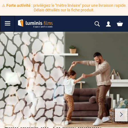
⚠️
Forte activité
: privilégiez le "mètre linéaire" pour une livraison rapide.
Délais détaillés sur la fiche produit.
Film décoratif à galets dépolis