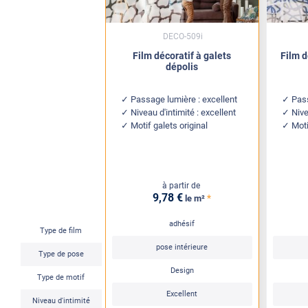
DECO-509i
Film décoratif à galets
Film d
dépolis
Passage lumière : excellent
Pass
Niveau d'intimité : excellent
Nive
Motif galets original
Moti
à partir de
9
,78
€
*
le m²
adhésif
Type de film
pose intérieure
Type de pose
Design
Type de motif
Excellent
Niveau d'intimité