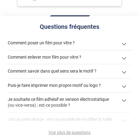
Questions fréquentes
Comment poser un film pour vitre ?
Comment enlever mon film pour vitre ?
Comment savoir dans quel sens sera le motif ?
enlever un film adhésif pour vitre
Puis-je faire imprimer mon propre motif ou logo ?
cet article
enlever et stocker
cet
votre film électrostatique pour vitre
films à
Je souhaite ce film adhésif en version électrostatique
article
personnaliser
(ou vice-versa) ; est-ce possible ?
demander un devis de pose
faire un devis
J'ai un petit vitrage : est-ce possible de modifier la taille
du motif pour l'adapter ?
Voir plus de questions
impression personnalisée