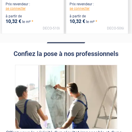
Prix revendeur :
Prix revendeur :
se connecter
se connecter
à partir de
à partir de
10
,32
€
10
,32
€
*
*
le m²
le m²
DECO-510i
DECO-506i
Confiez la pose à nos professionnels