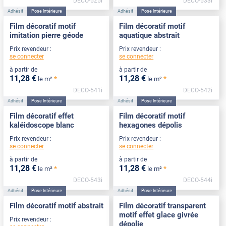
DECO-525i
DECO-533i
Adhésif
Pose Intérieure
Adhésif
Pose Intérieure
Film décoratif motif
Film décoratif motif
imitation pierre géode
aquatique abstrait
Prix revendeur :
Prix revendeur :
se connecter
se connecter
à partir de
à partir de
11
,28
€
11
,28
€
*
*
le m²
le m²
DECO-541i
DECO-542i
Adhésif
Pose Intérieure
Adhésif
Pose Intérieure
Film décoratif effet
Film décoratif motif
kaléidoscope blanc
hexagones dépolis
Prix revendeur :
Prix revendeur :
se connecter
se connecter
à partir de
à partir de
11
,28
€
11
,28
€
*
*
le m²
le m²
DECO-543i
DECO-544i
Adhésif
Pose Intérieure
Adhésif
Pose Intérieure
Film décoratif motif abstrait
Film décoratif transparent
motif effet glace givrée
Prix revendeur :
dépolie