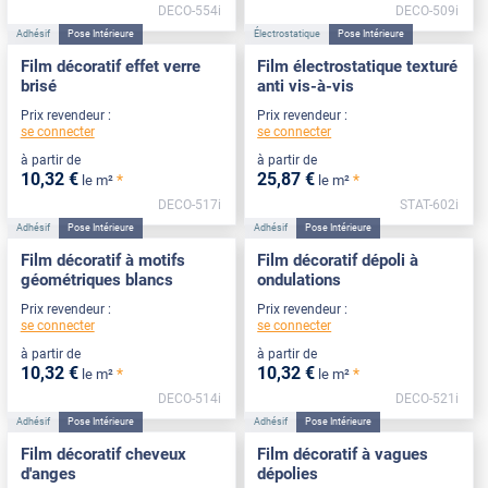
DECO-554i
DECO-509i
Adhésif
Pose Intérieure
Électrostatique
Pose Intérieure
Film décoratif effet verre
Film électrostatique texturé
brisé
anti vis-à-vis
Prix revendeur :
Prix revendeur :
se connecter
se connecter
à partir de
à partir de
10
,32
€
25
,87
€
*
*
le m²
le m²
DECO-517i
STAT-602i
Adhésif
Pose Intérieure
Adhésif
Pose Intérieure
Film décoratif à motifs
Film décoratif dépoli à
géométriques blancs
ondulations
Prix revendeur :
Prix revendeur :
se connecter
se connecter
à partir de
à partir de
10
,32
€
10
,32
€
*
*
le m²
le m²
DECO-514i
DECO-521i
Adhésif
Pose Intérieure
Adhésif
Pose Intérieure
Film décoratif cheveux
Film décoratif à vagues
d'anges
dépolies