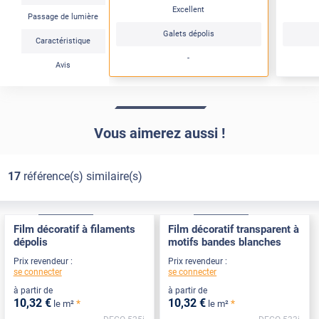
Excellent
Passage de lumière
Galets dépolis
Caractéristique
-
Avis
Vous aimerez aussi !
17
référence(s) similaire(s)
Adhésif
Pose Intérieure
Adhésif
Pose Intérieure
Film décoratif à filaments
Film décoratif transparent à
dépolis
motifs bandes blanches
Prix revendeur :
Prix revendeur :
se connecter
se connecter
à partir de
à partir de
10
,32
€
10
,32
€
*
*
le m²
le m²