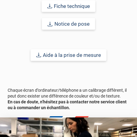
motivation et notre efficacité. Ce film décoratif permet de
Fiche technique
transformer l’atmosphère d’une pièce pour la rendre plus
attrayante, source de confort.
Notice de pose
Points forts
:
• Personnalise les vitrages
• Préserve l'intimité
• Excellente restitution de la lumière
• Traitement anti-rayure
Aide à la prise de mesure
• Mise en œuvre rapide
• Sans entretien
• S'enlève facilement
Durabilité
: 10 ans pour une application verticale en Europe
Chaque écran d’ordinateur/téléphone a un calibrage différent, il
Centrale en intérieur.
peut donc exister une différence de couleur et/ou de texture.
En cas de doute, n’hésitez pas à contacter notre service client
ou à commander un échantillon.
Remarques importantes
: Pour un meilleur aperçu des films
n’hésitez pas à nous contacter pour une demande d’échantillon
gratuit.
La surface à coller doit être exempte de poussière, de graisse ou
de tout autre contaminant. Certains matériaux comme le