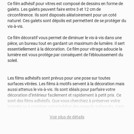
Ce film adhésif pour vitres est composé de dessins en forme de
galets. Les galets peuvent faire entre 3 et 12 cm de
circonférence. Ils sont disposés aléatoirement pour un coté
naturel. Ces galets sont dépolis est permettent de se protéger du
vis-à-vis.
Ce film décoratif vous permet de diminuer le vis-à-vis dans une
pièce, un bureau tout en gardant un maximum de lumière. Il sert
essentiellement à la décoration. Ce film pour vitrage adoucie la
lumière est vous protège par conséquent de l’éblouissement du
soleil.
Les films adhésifs sont prévus pour une pose sur toutes
surfaces vitrées. Les films à motifs servent à la décoration mais
aussi attenus le vis-à-vis. Ils sont idéals pour parfaire votre
décoration d’intérieur facilement et rapidement à petit prix. Ce
sont des films adhésifs. Que vous cherchiez à préserver votre
intimité ou à protéger votre habitat des regards indiscrets, c’est
la solution idéale pour occulter la vue tout en laissant passer la
Voir plus de détails
lumière.
Le design et l’aménagement des lieux dans lesquels nous
habitons et travaillons ont une influence considérable sur notre