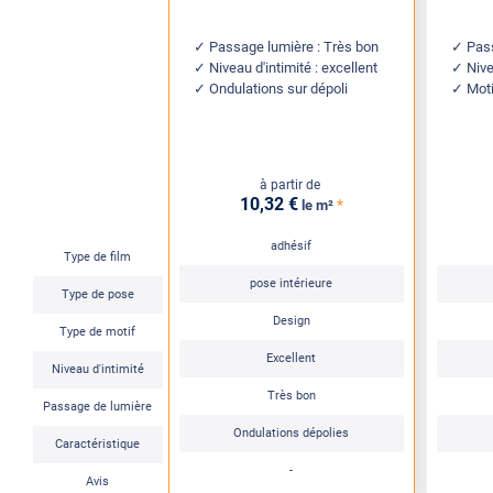
Passage lumière : Très bon
Pass
Niveau d'intimité : excellent
Nive
Ondulations sur dépoli
Mot
à partir de
10
,32
€
*
le m²
adhésif
Type de film
pose intérieure
Type de pose
Design
Type de motif
Excellent
Niveau d'intimité
Très bon
Passage de lumière
Ondulations dépolies
Caractéristique
-
Avis