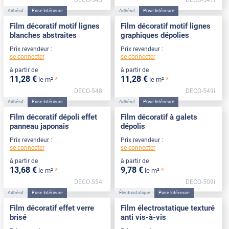
Adhésif
Pose Intérieure
Adhésif
Pose Intérieure
Film décoratif motif lignes
Film décoratif motif lignes
blanches abstraites
graphiques dépolies
Prix revendeur :
Prix revendeur :
se connecter
se connecter
à partir de
à partir de
11
,28
€
11
,28
€
*
*
le m²
le m²
DECO-548i
DECO-549i
Adhésif
Pose Intérieure
Adhésif
Pose Intérieure
Film décoratif dépoli effet
Film décoratif à galets
panneau japonais
dépolis
Prix revendeur :
Prix revendeur :
se connecter
se connecter
à partir de
à partir de
13
,68
€
9
,78
€
*
*
le m²
le m²
DECO-554i
DECO-509i
Adhésif
Pose Intérieure
Électrostatique
Pose Intérieure
Film décoratif effet verre
Film électrostatique texturé
brisé
anti vis-à-vis