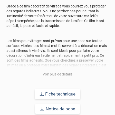
Grâce à ce film décoratif de vitrage vous pourrez vous protéger
des regards indiscrets. Vous ne perdrez pas pour autant la
luminosité de votre fenêtre ou de votre ouverture car l'effet
dépoli n’empêche pas la transmission de lumière. Ce film étant
adhésif, la pose et facile et rapide.
Les films pour vitrages sont prévus pour une pose sur toutes
surfaces vitrées. Les films à motifs servent à la décoration mais
aussi attenus le vis-à-vis. Ils sont idéals pour parfaire votre
décoration d’intérieur facilement et rapidement à petit prix. Ce
sont des films adhésifs. Que vous cherchiez à préserver votre
intimité ou à protéger votre habitat des regards indiscrets, c’est
la solution idéale pour occulter la vue tout en laissant passer la
Voir plus de détails
lumière.
Le design et l’aménagement des lieux dans lesquels nous
habitons et travaillons ont une influence considérable sur notre
motivation et notre efficacité. Ce film décoratif permet de
Fiche technique
transformer l’atmosphère d’une pièce pour la rendre plus
attrayante, source de confort.
Notice de pose
Points forts
: