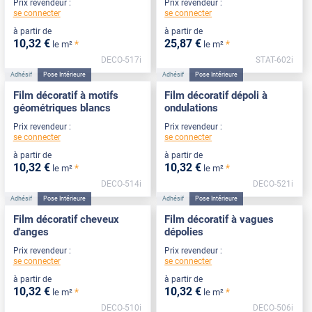
Prix revendeur :
Prix revendeur :
se connecter
se connecter
à partir de
à partir de
10
,32
€
25
,87
€
*
*
le m²
le m²
DECO-517i
STAT-602i
Adhésif
Pose Intérieure
Adhésif
Pose Intérieure
Film décoratif à motifs
Film décoratif dépoli à
géométriques blancs
ondulations
Prix revendeur :
Prix revendeur :
se connecter
se connecter
à partir de
à partir de
10
,32
€
10
,32
€
*
*
le m²
le m²
DECO-514i
DECO-521i
Adhésif
Pose Intérieure
Adhésif
Pose Intérieure
Film décoratif cheveux
Film décoratif à vagues
d'anges
dépolies
Prix revendeur :
Prix revendeur :
se connecter
se connecter
à partir de
à partir de
10
,32
€
10
,32
€
*
*
le m²
le m²
DECO-510i
DECO-506i