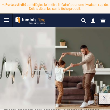
⚠️
Forte activité
: privilégiez le "mètre linéaire" pour une livraison rapide.
Délais détaillés sur la fiche produit.
Film décoratif dépoli à ondulations