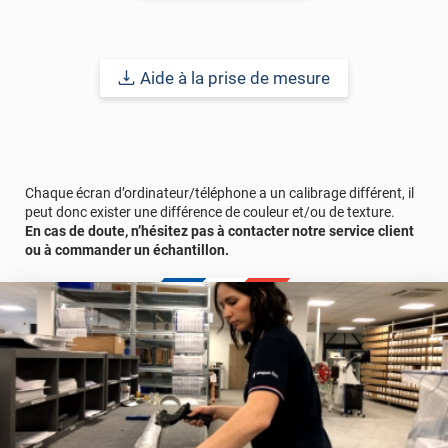
• Personnalise les vitrages
• Préserve l'intimité
• Excellente restitution de la lumière
• Traitement anti-rayure
Aide à la prise de mesure
• Mise en œuvre rapide
• Sans entretien
• S'enlève facilement
Durabilité
: 10 ans pour une application verticale en Europe
Chaque écran d’ordinateur/téléphone a un calibrage différent, il
Centrale en intérieur.
peut donc exister une différence de couleur et/ou de texture.
En cas de doute, n’hésitez pas à contacter notre service client
ou à commander un échantillon.
Remarques importantes
: Pour un meilleur aperçu des films
n’hésitez pas à nous contacter pour une demande d’échantillon
gratuit.
La surface à coller doit être exempte de poussière, de graisse ou
de tout autre contaminant. Certains matériaux comme le
polycarbonate peuvent générer des problèmes de bullage. Un
test de compatibilité est donc recommandé.
Référence produit :
DECO521i