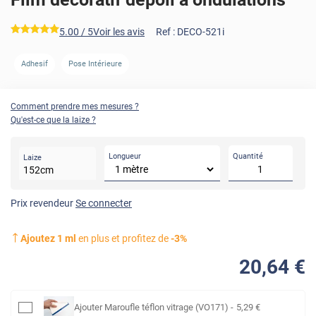
*****
5.00
/ 5
Voir les avis
Ref :
DECO-521i
Adhesif
Pose Intérieure
Comment prendre mes mesures ?
Qu'est-ce que la laize ?
Longueur
Quantité
Laize
152
cm
Prix revendeur
Se connecter
Ajoutez
1
ml
en plus et profitez de
-
3
%
20
,64
€
Ajouter
Maroufle téflon vitrage (VO171)
-
5
,29
€