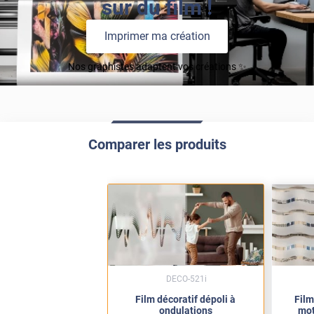
sur du film !
Imprimer ma création
Nos graphistes adaptent vos créations ✨
Comparer les produits
DECO-521i
Film décoratif dépoli à
Film
ondulations
mot