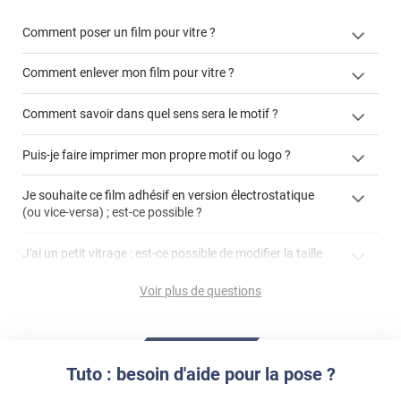
Comment poser un film pour vitre ?
Comment enlever mon film pour vitre ?
Comment savoir dans quel sens sera le motif ?
enlever un film adhésif pour vitre
Puis-je faire imprimer mon propre motif ou logo ?
cet article
enlever et stocker
cet
votre film électrostatique pour vitre
films à
Je souhaite ce film adhésif en version électrostatique
article
personnaliser
(ou vice-versa) ; est-ce possible ?
demander un devis de pose
faire un devis
J'ai un petit vitrage : est-ce possible de modifier la taille
du motif pour l'adapter ?
Voir plus de questions
impression personnalisée
film à personnaliser
Tuto : besoin d'aide pour la pose ?