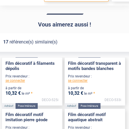
Vous aimerez aussi !
17
référence(s) similaire(s)
Adhésif
Pose Intérieure
Adhésif
Pose Intérieure
Film décoratif à filaments
Film décoratif transparent à
dépolis
motifs bandes blanches
Prix revendeur :
Prix revendeur :
se connecter
se connecter
à partir de
à partir de
10
,32
€
10
,32
€
*
*
le m²
le m²
DECO-525i
DECO-533i
Adhésif
Pose Intérieure
Adhésif
Pose Intérieure
Film décoratif motif
Film décoratif motif
imitation pierre géode
aquatique abstrait
Prix revendeur :
Prix revendeur :