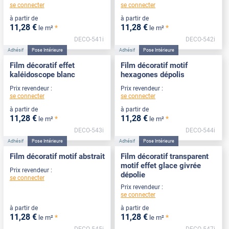
se connecter
se connecter
à partir de
à partir de
11
,28
€
11
,28
€
*
*
le m²
le m²
DECO-541i
DECO-542i
Adhésif
Pose Intérieure
Adhésif
Pose Intérieure
Film décoratif effet
Film décoratif motif
kaléidoscope blanc
hexagones dépolis
Prix revendeur :
Prix revendeur :
se connecter
se connecter
à partir de
à partir de
11
,28
€
11
,28
€
*
*
le m²
le m²
DECO-543i
DECO-544i
Adhésif
Pose Intérieure
Adhésif
Pose Intérieure
Film décoratif motif abstrait
Film décoratif transparent
motif effet glace givrée
Prix revendeur :
dépolie
se connecter
Prix revendeur :
se connecter
à partir de
à partir de
11
,28
€
11
,28
€
*
*
le m²
le m²
DECO-545i
DECO-547i