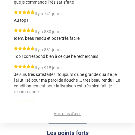
que je commande Très satisfaite
*****
Il y a 741 jours
Au top !
*****
Il y a 830 jours
Idem, beau rendu et pose très facile
*****
Il y a 881 jours
Top ! correspond bien à ce que he recherchais
*****
Il y a 915 jours
Je suis très satisfaite !! toujours d'une grande qualité, je
l'ai utilisé pour ma paroi de douche ... très beau rendu ! Le
conditionnement pour la livraison est très bien fait. je
recommande
*****
Il y a 1124 jours
livraison et video explication très précis et facile à mettre
Voir plus d'avis
en œuvre. Le rendu est au top. Merci beaucoup
*****
Il y a 1518 jours
Les points forts
RAS..très bien