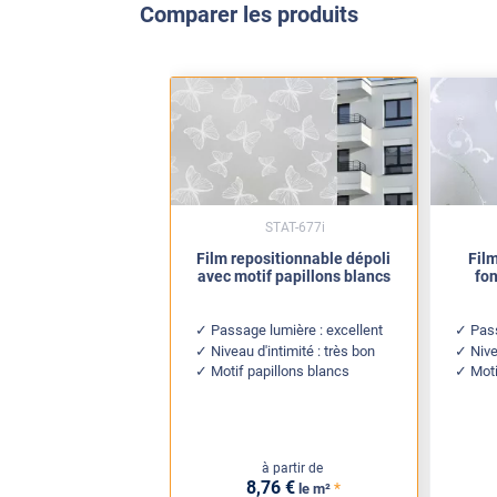
Comparer les produits
STAT-677i
Film repositionnable dépoli
Film
avec motif papillons blancs
fon
Passage lumière : excellent
Pass
Niveau d'intimité : très bon
Nive
Motif papillons blancs
Moti
à partir de
8
,76
€
*
le m²