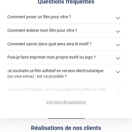
Questions fréquentes
Comment poser un film pour vitre ?
Comment enlever mon film pour vitre ?
Comment savoir dans quel sens sera le motif ?
enlever un film adhésif pour vitre
Puis-je faire imprimer mon propre motif ou logo ?
cet article
enlever et stocker
cet
votre film électrostatique pour vitre
films à
Je souhaite ce film adhésif en version électrostatique
article
personnaliser
(ou vice-versa) ; est-ce possible ?
demander un devis de pose
faire un devis
J'ai un petit vitrage : est-ce possible de modifier la taille
du motif pour l'adapter ?
Voir plus de questions
impression personnalisée
film à personnaliser
Réalisations de nos clients