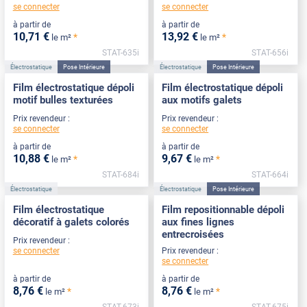
se connecter
se connecter
à partir de
à partir de
10
,71
€
13
,92
€
*
*
le m²
le m²
STAT-635i
STAT-656i
Électrostatique
Pose Intérieure
Électrostatique
Pose Intérieure
Film électrostatique dépoli
Film électrostatique dépoli
motif bulles texturées
aux motifs galets
Prix revendeur :
Prix revendeur :
se connecter
se connecter
à partir de
à partir de
10
,88
€
9
,67
€
*
*
le m²
le m²
STAT-684i
STAT-664i
Électrostatique
Électrostatique
Pose Intérieure
Film électrostatique
Film repositionnable dépoli
décoratif à galets colorés
aux fines lignes
entrecroisées
Prix revendeur :
se connecter
Prix revendeur :
se connecter
à partir de
à partir de
8
,76
€
8
,76
€
*
*
le m²
le m²
STAT-673i
STAT-675i