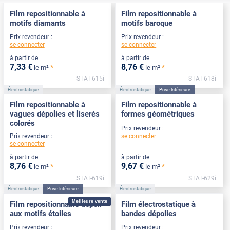
Film repositionnable à
Film repositionnable à
motifs diamants
motifs baroque
Prix revendeur :
Prix revendeur :
se connecter
se connecter
à partir de
à partir de
7
,33
€
8
,76
€
*
*
le m²
le m²
STAT-615i
STAT-618i
Électrostatique
Électrostatique
Pose Intérieure
Film repositionnable à
Film repositionnable à
vagues dépolies et liserés
formes géométriques
colorés
Prix revendeur :
se connecter
Prix revendeur :
se connecter
à partir de
à partir de
8
,76
€
9
,67
€
*
*
le m²
le m²
STAT-619i
STAT-629i
Électrostatique
Pose Intérieure
Électrostatique
Meilleure vente
Film repositionnable dépoli
Film électrostatique à
aux motifs étoiles
bandes dépolies
Prix revendeur :
Prix revendeur :