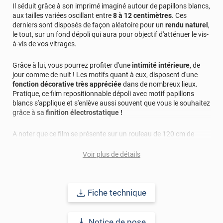
*****
Il y a 1906 jours
Il séduit grâce à son imprimé imaginé autour de papillons blancs,
Ce film est exactement ce qu'il représentait sur le site et
aux tailles variées oscillant entre
8 à 12 centimètres
. Ces
donc ma commande me donne entière satisfaction
derniers sont disposés de façon aléatoire pour un
rendu naturel
,
le tout, sur un fond dépoli qui aura pour objectif d'atténuer le vis-
*****
Il y a 1749 jours
à-vis de vos vitrages.
Ne tient pas sur la vitre
Grâce à lui, vous pourrez profiter d'une
intimité intérieure
, de
jour comme de nuit ! Les motifs quant à eux, disposent d'une
fonction décorative très appréciée
dans de nombreux lieux.
Pratique, ce film repositionnable dépoli avec motif papillons
blancs s'applique et s'enlève aussi souvent que vous le souhaitez
grâce à sa
finition électrostatique !
A noter que ce film se présente sur un rouleau de 120 cm de
hauteur (laize), pour une longueur pouvant atteindre les 50 m.
Voir plus de détails
Durabilité du produit : 2 ans.
Référence produit :
STAT677i
.
Fiche technique
Notice de pose