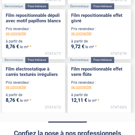
Électrostatique
Pose Intérieure
Électrostatique
Pose Intérieure
Film repositionnable dépoli
Film repositionnable effet
avec motif papillons blancs
givré
Prix revendeur :
Prix revendeur :
se connecter
se connecter
à partir de
à partir de
8
,76
€
9
,72
€
*
*
le m²
le m²
STAT-677i
STAT-679i
Électrostatique
Pose Intérieure
Électrostatique
Pose Intérieure
Film électrostatique à
Film repositionnable effet
carrés texturés irréguliers
verre flûte
Prix revendeur :
Prix revendeur :
se connecter
se connecter
à partir de
à partir de
8
,76
€
12
,11
€
*
*
le m²
le m²
STAT-672i
STAT-683i
Confiez la pose à nos professionnels