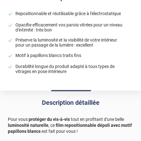
*****
Il y a 1633 jours
Repositionnable et réutilisable grâce à l'électrostatique
Le fait que les papillons soient placés de façon aléatoire,
permet une pose aisée et un joli visuel
Opacifie efficacement vos parois vitrées pour un niveau
d'intimité : très bon
*****
Il y a 1838 jours
Préserve la luminosité et la visibilité de votre intérieur
l'apprecie la qualité et le choix
pour un passage de la lumière : excellent
*****
Il y a 1846 jours
Motif à papillons blancs traits fins
Très bon produits facile à poser et très bon rendu
Durabilité longue du produit adapté à tous types de
vitrages en pose intérieure
*****
Il y a 1882 jours
Rien à dire, produit correspondant à mes attentes.
*****
Il y a 1886 jours
bien recu mon film papillon dans les délais trés tres bonne
Description détaillée
qualité et trés trés satisfaite aucun soucis coupe parfaite
encore merci a vous cordialement mme cheron ville nancy
Pour vous
protéger du vis-à-vis
tout en profitant d'une belle
*****
Il y a 1977 jours
luminosité naturelle
, ce
film repositionnable dépoli avec motif
Film autocollant motif papillons.
papillons blancs
est fait pour vous !