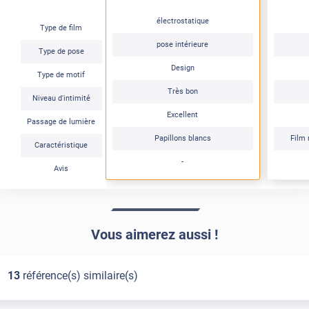
électrostatique
Type de film
pose intérieure
Type de pose
Design
Type de motif
Très bon
Niveau d'intimité
Excellent
Passage de lumière
Papillons blancs
Film 
Caractéristique
-
Avis
Vous aimerez aussi !
13
référence(s) similaire(s)
Électrostatique
Pose Intérieure
Électrostatique