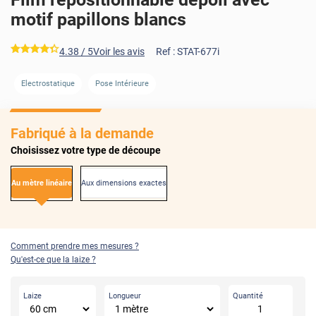
motif papillons blancs
*****
4.38
/ 5
Voir les avis
Ref :
STAT-677i
Electrostatique
Pose Intérieure
Fabriqué à la demande
Choisissez votre type de découpe
Au mètre linéaire
Aux dimensions exactes
Comment prendre mes mesures ?
Qu'est-ce que la laize ?
Laize
Longueur
Quantité