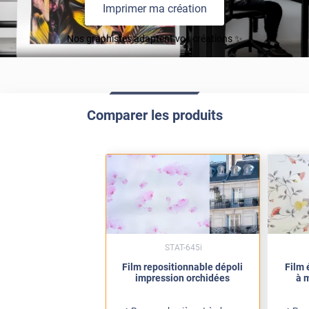
Imprimer ma création
Nos graphistes adaptent vos créations ✨
Comparer les produits
STAT-645i
Film repositionnable dépoli
Film 
impression orchidées
à m