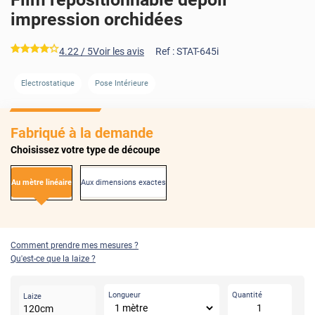
impression orchidées
*****
4.22
/ 5
Voir les avis
Ref :
STAT-645i
Electrostatique
Pose Intérieure
Fabriqué à la demande
Choisissez votre type de découpe
Au mètre linéaire
Aux dimensions exactes
Comment prendre mes mesures ?
Qu'est-ce que la laize ?
Longueur
Quantité
Laize
120
cm