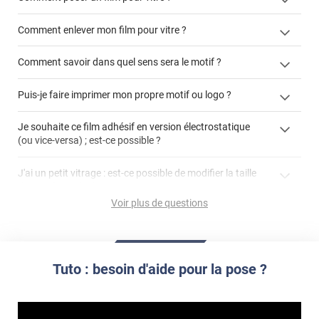
Comment enlever mon film pour vitre ?
Comment savoir dans quel sens sera le motif ?
enlever un film adhésif pour vitre
Puis-je faire imprimer mon propre motif ou logo ?
cet article
enlever et stocker
cet
votre film électrostatique pour vitre
films à
Je souhaite ce film adhésif en version électrostatique
article
personnaliser
(ou vice-versa) ; est-ce possible ?
demander un devis de pose
faire un devis
J'ai un petit vitrage : est-ce possible de modifier la taille
du motif pour l'adapter ?
Voir plus de questions
impression personnalisée
film à personnaliser
Tuto : besoin d'aide pour la pose ?