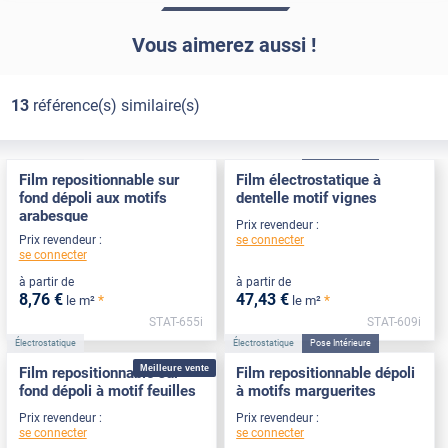
Vous aimerez aussi !
13
référence(s) similaire(s)
Électrostatique
Électrostatique
Pose Intérieure
Film repositionnable sur
Film électrostatique à
fond dépoli aux motifs
dentelle motif vignes
arabesque
Prix revendeur :
se connecter
Prix revendeur :
se connecter
à partir de
à partir de
8
,76
€
47
,43
€
*
*
le m²
le m²
STAT-655i
STAT-609i
Électrostatique
Électrostatique
Pose Intérieure
Meilleure vente
Film repositionnable sur
Film repositionnable dépoli
fond dépoli à motif feuilles
à motifs marguerites
Prix revendeur :
Prix revendeur :
se connecter
se connecter