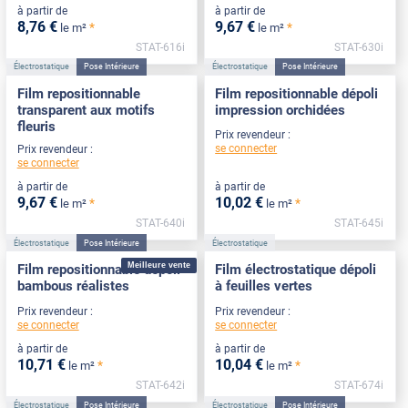
à partir de
à partir de
8
,76
€
9
,67
€
*
*
le m²
le m²
STAT-616i
STAT-630i
Électrostatique
Pose Intérieure
Électrostatique
Pose Intérieure
Film repositionnable
Film repositionnable dépoli
transparent aux motifs
impression orchidées
fleuris
Prix revendeur :
se connecter
Prix revendeur :
se connecter
à partir de
à partir de
9
,67
€
10
,02
€
*
*
le m²
le m²
STAT-640i
STAT-645i
Électrostatique
Pose Intérieure
Électrostatique
Meilleure vente
Film repositionnable dépoli
Film électrostatique dépoli
bambous réalistes
à feuilles vertes
Prix revendeur :
Prix revendeur :
se connecter
se connecter
à partir de
à partir de
10
,71
€
10
,04
€
*
*
le m²
le m²
STAT-642i
STAT-674i
Électrostatique
Pose Intérieure
Électrostatique
Pose Intérieure