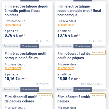
Film électrostatique dépoli
Film électrostatique
à motifs petites fleurs
repositionnable motif floral
colorées
noir baroque
Prix revendeur :
Prix revendeur :
se connecter
se connecter
à partir de
à partir de
8
,76
€
10
,16
€
*
*
le m²
le m²
STAT-676i
STAT-669i
Électrostatique
Pose Intérieure
Électrostatique
Pose Intérieure
Nouveauté
Film électrostatique motif
Film décoratif adhésif motif
baroque noir à fleurs
oeufs de pâques
Prix revendeur :
Prix revendeur :
se connecter
se connecter
à partir de
à partir de
10
,16
€
48
,08
€
*
*
le m²
le m²
STAT-670i
PERSO-EGGS-FV
Électrostatique
Pose Intérieure
Électrostatique
Pose Intérieure
Nouveauté
Nouveauté
Film décoratif motif lapins
Film décoratif ambiance
de pâques colorés
pâques
Prix revendeur :
Prix revendeur :