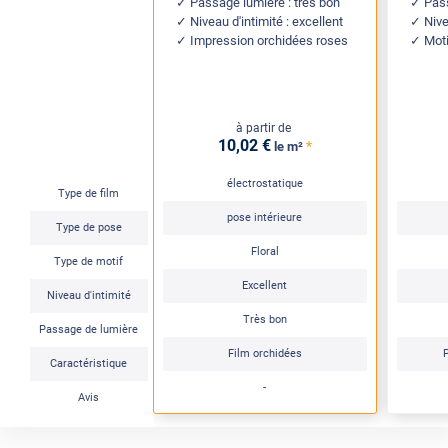
Passage lumière : très bon
Pass
Niveau d'intimité : excellent
Nive
Impression orchidées roses
Moti
à partir de
10
,02
€
*
le m²
électrostatique
Type de film
pose intérieure
Type de pose
Floral
Type de motif
Excellent
Niveau d'intimité
Très bon
Passage de lumière
Film orchidées
P
Caractéristique
-
Avis