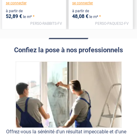
se connecter
se connecter
à partir de
à partir de
52
,89
€
48
,08
€
*
*
le m²
le m²
PERSO-RABBITS-FV
PERSO-PAQUES2-FV
Confiez la pose à nos professionnels
Offrez-vous la sérénité d'un résultat impeccable et d'une