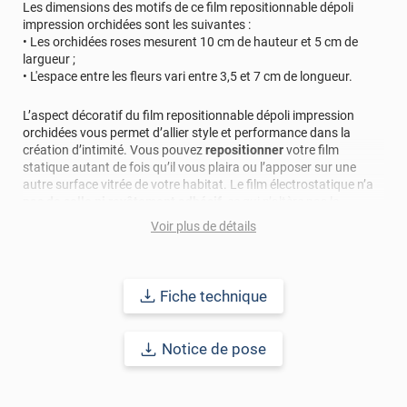
Les dimensions des motifs de ce film repositionnable dépoli
impression orchidées sont les suivantes :
• Les orchidées roses mesurent 10 cm de hauteur et 5 cm de
largueur ;
• L'espace entre les fleurs vari entre 3,5 et 7 cm de longueur.
L’aspect décoratif du film repositionnable dépoli impression
orchidées vous permet d’allier style et performance dans la
création d’intimité. Vous pouvez
repositionner
votre film
statique autant de fois qu’il vous plaira ou l’apposer sur une
autre surface vitrée de votre habitat. Le film électrostatique n’a
pas de colle ni revêtement adhésif
, ce qui n’altère pas le
support.
Voir plus de détails
Référence produit :
STAT645i
.
Fiche technique
Notice de pose