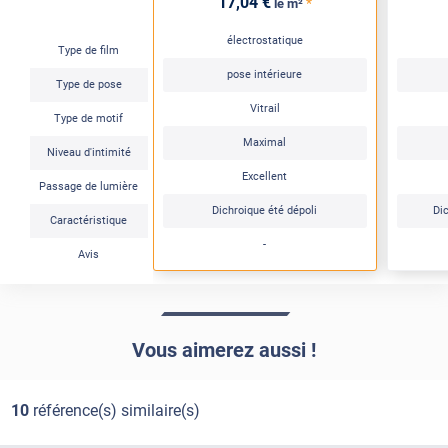
17
,04
€
*
le m²
électrostatique
Type de film
pose intérieure
Type de pose
Vitrail
Type de motif
Maximal
Niveau d'intimité
Excellent
Passage de lumière
Dichroique été dépoli
Di
Caractéristique
-
Avis
Vous aimerez aussi !
10
référence(s) similaire(s)