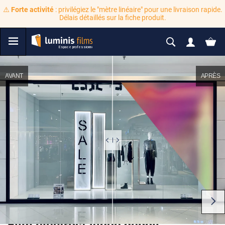
⚠️
Forte activité
: privilégiez le "mètre linéaire" pour une livraison rapide.
Délais détaillés sur la fiche produit.
AVANT
APRÈS
Film électrostatique dépoli