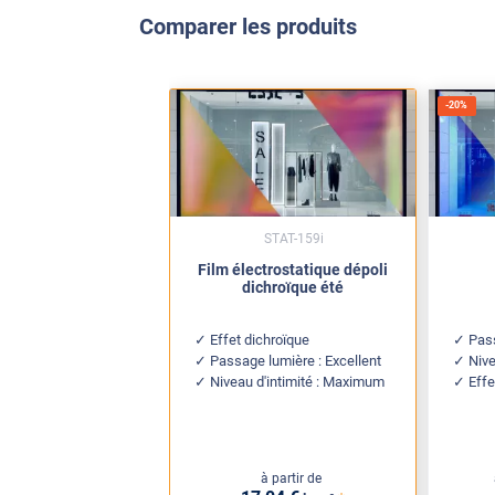
Comparer les produits
-
20
%
STAT-159i
Film électrostatique dépoli
dichroïque été
Effet dichroïque
Pass
Passage lumière : Excellent
Nive
Niveau d'intimité : Maximum
Effe
à partir de