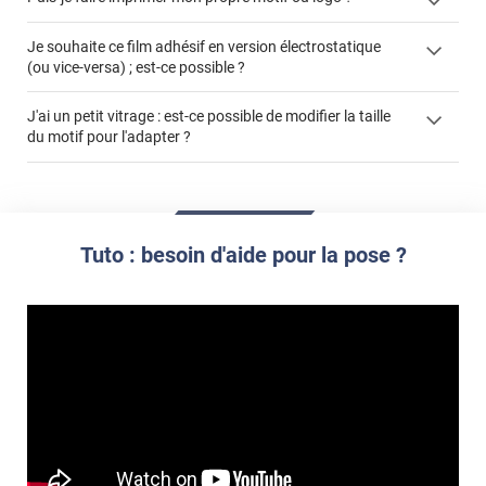
enlever un film adhésif pour vitre
films à
Je souhaite ce film adhésif en version électrostatique
cet article
enlever et stocker
personnaliser
(ou vice-versa) ; est-ce possible ?
cet
votre film électrostatique pour vitre
article
faire un devis
J'ai un petit vitrage : est-ce possible de modifier la taille
du motif pour l'adapter ?
demander un devis de pose
impression personnalisée
film à personnaliser
Tuto : besoin d'aide pour la pose ?