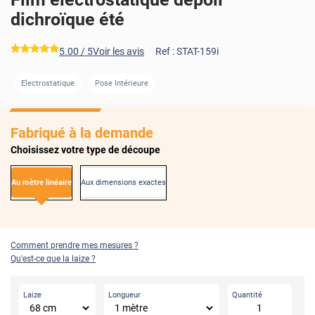
dichroïque été
*****
5.00
/ 5
Voir les avis
Ref :
STAT-159i
AVANT
APRÈS
Electrostatique
Pose Intérieure
Fabriqué à la demande
Choisissez votre type de découpe
Au mètre linéaire
Aux dimensions exactes
Comment prendre mes mesures ?
Qu'est-ce que la laize ?
Laize
Longueur
Quantité