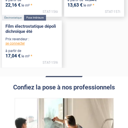
à partir de
à partir de
22
,16
€
13
,63
€
*
*
le m²
le m²
STAT-156i
STAT-157i
Électrostatique
Pose Intérieure
Film électrostatique dépoli
dichroïque été
Prix revendeur :
se connecter
à partir de
17
,04
€
*
le m²
STAT-159i
Confiez la pose à nos professionnels