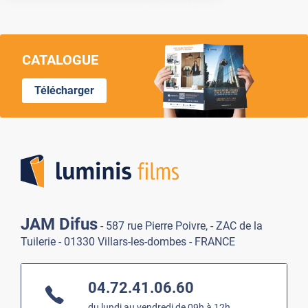
CATALOGUE
Télécharger
Lumi
JAM Difus
- 587 rue Pierre Poivre, - ZAC de la
Tuilerie - 01330 Villars-les-dombes - FRANCE
04.72.41.06.60
du lundi au vendredi de 09h à 12h