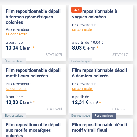
Électrostatique
Électrostatique
-
20
%
Film repositionnable dépoli
Film repositionnable à
à formes géométriques
vagues colorées
colorées
Prix revendeur :
se connecter
Prix revendeur :
se connecter
10
,04
€
à partir de
à partir de
10
,04
€
8
,03
€
*
*
le m²
le m²
STAT-627i
STAT-617i
Électrostatique
Électrostatique
Film repositionnable dépoli
Film repositionnable dépoli
motif fleurs colorées
à damiers colorés
Prix revendeur :
Prix revendeur :
se connecter
se connecter
à partir de
à partir de
10
,83
€
12
,31
€
*
*
le m²
le m²
STAT-620i
STAT-621i
Électrostatique
Électrostatique
Pose Intérieure
Film repositionnable dépoli
Film repositionnable dépoli
aux motifs mosaïques
motif vitrail fleuri
colorées