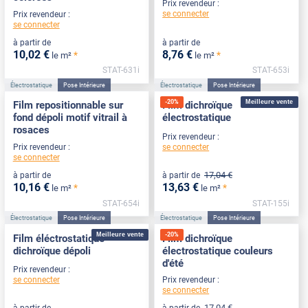
Prix revendeur :
se connecter
Prix revendeur :
se connecter
à partir de
à partir de
10
,02
€
8
,76
€
*
*
le m²
le m²
STAT-631i
STAT-653i
Électrostatique
Pose Intérieure
Électrostatique
Pose Intérieure
-
20
%
Meilleure vente
Film repositionnable sur
Film dichroïque
fond dépoli motif vitrail à
électrostatique
rosaces
Prix revendeur :
se connecter
Prix revendeur :
se connecter
17
,04
€
à partir de
à partir de
10
,16
€
13
,63
€
*
*
le m²
le m²
STAT-654i
STAT-155i
Électrostatique
Pose Intérieure
Électrostatique
Pose Intérieure
Meilleure vente
-
20
%
Film éléctrostatique
Film dichroïque
dichroïque dépoli
électrostatique couleurs
d'été
Prix revendeur :
se connecter
Prix revendeur :
se connecter
17
,04
€