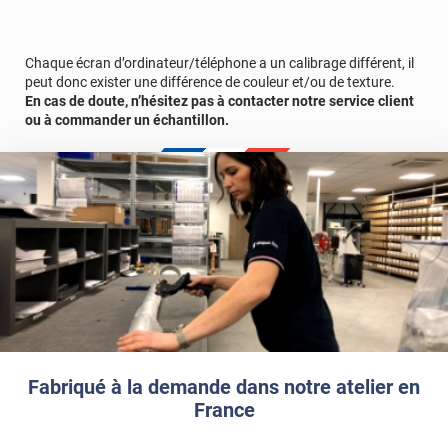
exigeant une homogénéité parfaite.
Référence produit :
STAT159i
Chaque écran d’ordinateur/téléphone a un calibrage différent, il
peut donc exister une différence de couleur et/ou de texture.
Obtenez plus d'informations sur l'effet visuel
En cas de doute, n’hésitez pas à contacter notre service client
ou à commander un échantillon.
Fabriqué à la demande dans notre atelier en
France