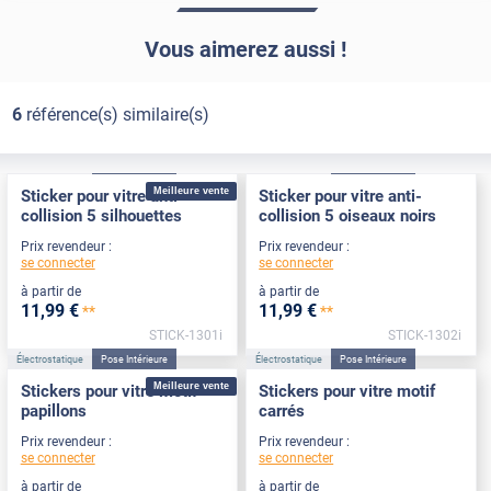
Vous aimerez aussi !
6
référence(s) similaire(s)
Électrostatique
Pose Intérieure
Électrostatique
Pose Intérieure
Meilleure vente
Sticker pour vitre anti-
Sticker pour vitre anti-
collision 5 silhouettes
collision 5 oiseaux noirs
Prix revendeur :
Prix revendeur :
se connecter
se connecter
à partir de
à partir de
11
,99
€
11
,99
€
**
**
STICK-1301i
STICK-1302i
Électrostatique
Pose Intérieure
Électrostatique
Pose Intérieure
Meilleure vente
Stickers pour vitre motif
Stickers pour vitre motif
papillons
carrés
Prix revendeur :
Prix revendeur :
se connecter
se connecter
à partir de
à partir de