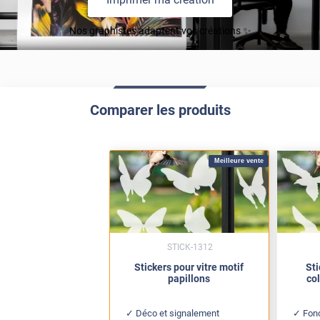
Nos graphistes adaptent vos créations ✨
Comparer les produits
Meilleure vente
STICK-1312
Stickers pour vitre motif
Sti
papillons
col
Déco et signalement
Fonc