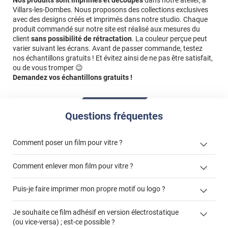
Nos produits sont imprimés et découpés
dans notre atelier, à
Villars-les-Dombes. Nous proposons des collections exclusives
avec des designs créés et imprimés dans notre studio. Chaque
produit commandé sur notre site est réalisé aux mesures du
client
sans possibilité de rétractation
. La couleur perçue peut
varier suivant les écrans. Avant de passer commande, testez
nos échantillons gratuits ! Et évitez ainsi de ne pas être satisfait,
ou de vous tromper 😉
Demandez vos échantillons gratuits !
Questions fréquentes
Comment poser un film pour vitre ?
Comment enlever mon film pour vitre ?
Puis-je faire imprimer mon propre motif ou logo ?
enlever un film adhésif pour vitre
films à
Je souhaite ce film adhésif en version électrostatique
cet article
enlever et stocker
personnaliser
(ou vice-versa) ; est-ce possible ?
cet
votre film électrostatique pour vitre