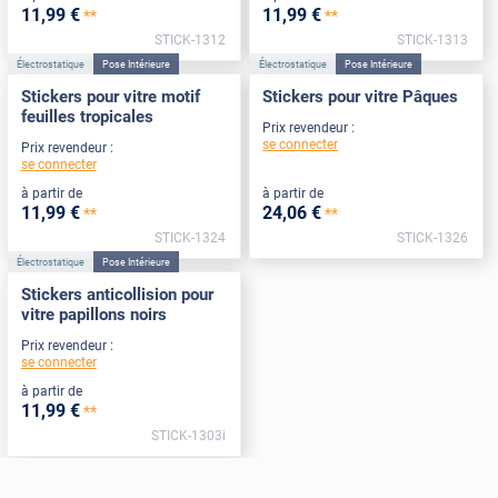
11
,99
€
11
,99
€
**
**
STICK-1312
STICK-1313
Électrostatique
Pose Intérieure
Électrostatique
Pose Intérieure
Stickers pour vitre motif
Stickers pour vitre Pâques
feuilles tropicales
Prix revendeur :
se connecter
Prix revendeur :
se connecter
à partir de
à partir de
11
,99
€
24
,06
€
**
**
STICK-1324
STICK-1326
Électrostatique
Pose Intérieure
Stickers anticollision pour
vitre papillons noirs
Prix revendeur :
se connecter
à partir de
11
,99
€
**
STICK-1303i