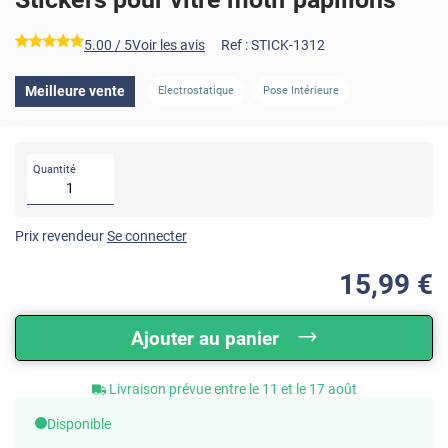
*****
5.00
/ 5
Voir les avis
Ref :
STICK-1312
Meilleure vente
Electrostatique
Pose Intérieure
Quantité
Prix revendeur
Se connecter
15
,99
€
Ajouter au panier
Livraison prévue entre le 11 et le 17 août
Disponible