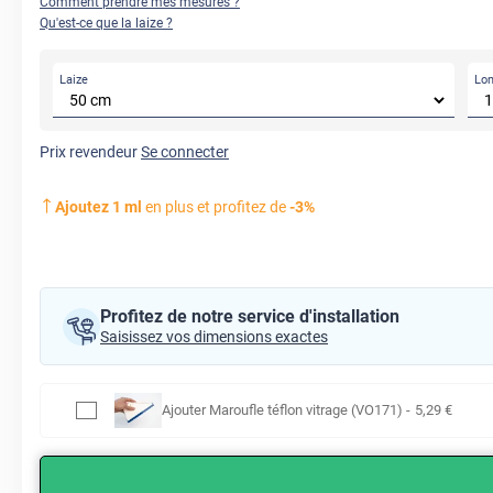
Comment prendre mes mesures ?
Qu'est-ce que la laize ?
Laize
Lo
AVANT
Prix revendeur
Se connecter
Ajoutez
1
ml
en plus et profitez de
-
3
%
Profitez de notre service d'installation
Saisissez vos dimensions exactes
Ajouter
Maroufle téflon vitrage (VO171)
-
5
,29
€