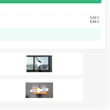
5,90
€
6,90
€