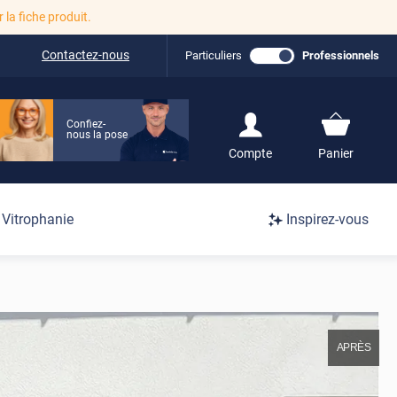
r la fiche produit.
Contactez-nous
Particuliers
Professionnels
Confiez-
nous la pose
S'inscrire / Se
Compte
Panier
connecter
Connexion
Vitrophanie
Inspirez-vous
/
Inscription
APRÈS