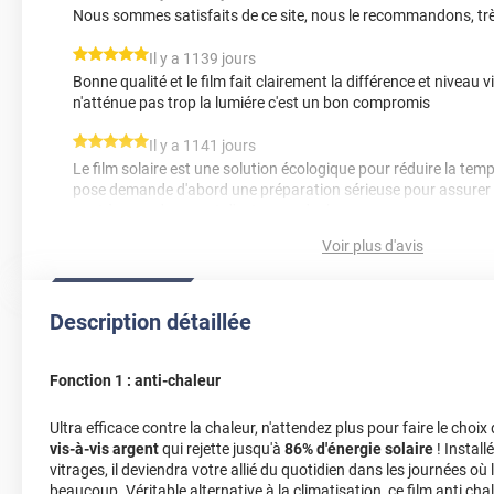
Nous sommes satisfaits de ce site, nous le recommandons, tr
*****
Il y a 1139 jours
Bonne qualité et le film fait clairement la différence et niveau vis
n'atténue pas trop la lumiére c'est un bon compromis
*****
Il y a 1141 jours
Le film solaire est une solution écologique pour réduire la tem
pose demande d'abord une préparation sérieuse pour assurer 
sont à regarder avant d'entreprendre la pose.
Voir plus d'avis
*****
Il y a 1204 jours
Film adhésif très bien Livraison prévue ok
Description détaillée
*****
Il y a 1209 jours
Réfléchir la lumière provenant de l'extérieur.
Fonction 1 : anti-chaleur
*****
Il y a 1359 jours
Effet miroir chaleur bien atténué (pose sur baie vitrée) on voit 
Ultra efficace contre la chaleur, n'attendez plus pour faire le choix
au soleil devant la baie ou quand elle est ouverte. Assombrit pl
vis-à-vis argent
qui rejette jusqu'à
86% d'énergie solaire
! Install
la pièce de vie mais se sera un vrai plus en été.
vitrages, il deviendra votre allié du quotidien dans les journées o
beaucoup. Véritable alternative à la climatisation, ce film anti c
*****
Il y a 1453 jours