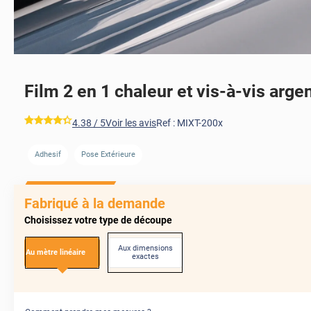
Film 2 en 1 chaleur et vis-à-vis arge
*****
4.38
/ 5
Voir les avis
Ref :
MIXT-200x
Adhesif
Pose Extérieure
APRÈS
AVANT
Fabriqué à la demande
Choisissez votre type de découpe
Aux dimensions
Au mètre linéaire
exactes