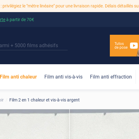
: privilégiez le "mètre linéaire" pour une livraison rapide. Délais détaillés su
rte
à partir de
70€
Tutos
de pose
Film anti chaleur
Film anti vis-à-vis
Film anti effraction
oir
Film 2 en 1 chaleur et vis-à-vis argent