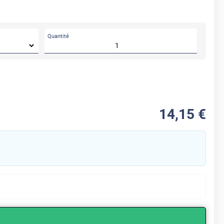
Quantité
APRÈS
14
,15
€