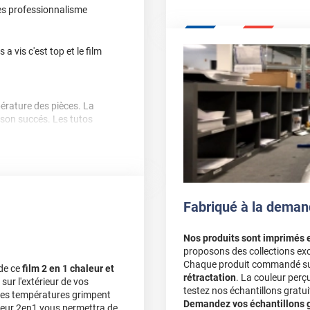
ès professionnalisme
 a vis c'est top et le film
pérature des pièces. La
son succés. Les tutos
Fabriqué à la deman
Nos produits sont imprimés 
proposons des collections exc
la différence si on se met
Chaque produit commandé sur 
 de ce
film 2 en 1 chaleur et
us que je ne l’avais pensé
rétractation
. La couleur perç
é sur l'extérieur de vos
testez nos échantillons gratuit
ù les températures grimpent
Demandez vos échantillons gr
haleur 2en1 vous permettra de