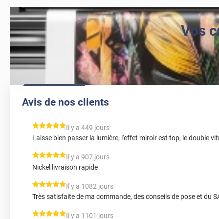
Vos c
Avis de nos clients
*****
Il y a 449 jours
Laisse bien passer la lumière, l'effet miroir est top, le double v
*****
Il y a 907 jours
Nickel livraison rapide
*****
Il y a 1082 jours
Très satisfaite de ma commande, des conseils de pose et du S
*****
Il y a 1101 jours