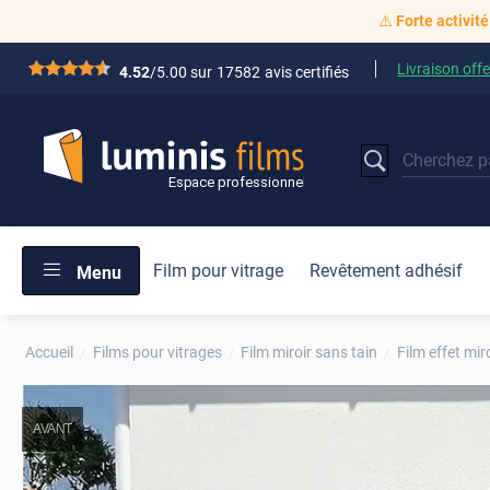
⚠️
Forte activité
Livraison offe
*****
4.52
/5.00 sur
17582
avis certifiés
Film pour vitrage
Revêtement adhésif
Menu
Accueil
Films pour vitrages
Film miroir sans tain
Film effet mir
AVANT