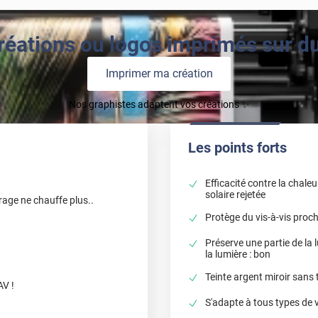
réations ou logos imprimés sur du 
Imprimer ma création
Nos graphistes adaptent vos créations ✨
Les points forts
Efficacité contre la chale
solaire rejetée
itrage ne chauffe plus..
Protège du vis-à-vis proch
Préserve une partie de la
la lumière : bon
Teinte argent miroir sans 
AV !
S'adapte à tous types de 