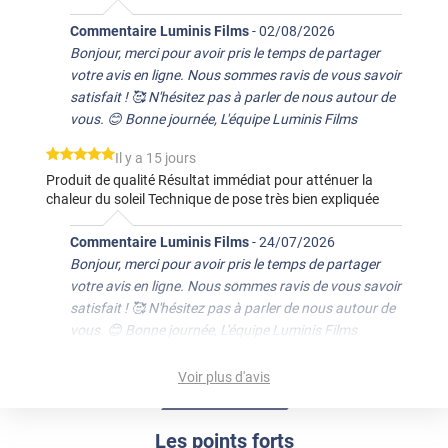
Commentaire Luminis Films
-
02/08/2026
Bonjour, merci pour avoir pris le temps de partager
votre avis en ligne. Nous sommes ravis de vous savoir
satisfait ! 🥰 N'hésitez pas à parler de nous autour de
vous. 😊 Bonne journée, L'équipe Luminis Films
*****
Il y a 15 jours
Produit de qualité Résultat immédiat pour atténuer la
chaleur du soleil Technique de pose très bien expliquée
Commentaire Luminis Films
-
24/07/2026
Bonjour, merci pour avoir pris le temps de partager
votre avis en ligne. Nous sommes ravis de vous savoir
satisfait ! 🥰 N'hésitez pas à parler de nous autour de
vous. 😊 Bonne journée, L'équipe Luminis Films
*****
Il y a 22 jours
Voir plus d'avis
L'effet se ressent assez vite. La pose est aisée.
Commentaire Luminis Films
-
17/07/2026
Les points forts