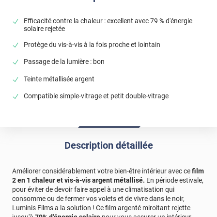
Bonjour, merci pour avoir pris le temps de partager
votre avis en ligne. Nous sommes ravis de vous savoir
Efficacité contre la chaleur : excellent avec 79 % d'énergie
satisfait ! 🥰 N'hésitez pas à parler de nous autour de
solaire rejetée
vous. 😊 Bonne journée, L'équipe Luminis Films
Protège du vis-à-vis à la fois proche et lointain
*****
Il y a 70 jours
Passage de la lumière : bon
Produit conforme a la description, je recommande
vivement
Teinte métallisée argent
*****
Il y a 226 jours
Compatible simple-vitrage et petit double-vitrage
correspond a mes attentes
*****
Il y a 231 jours
Tutto bene, buona qualità
Description détaillée
*****
Il y a 390 jours
fait parfaitement son travail
Améliorer considérablement votre bien-être intérieur avec ce
film
2 en 1 chaleur et vis-à-vis argent métallisé.
En période estivale,
Commentaire Luminis Films
-
14/07/2025
pour éviter de devoir faire appel à une climatisation qui
Bonjour Philippe, Merci pour votre avis ! C’est un
consomme ou de fermer vos volets et de vivre dans le noir,
plaisir de savoir que le film est à la hauteur de vos
Luminis Films a la solution ! Ce film argenté miroitant rejette
attentes. Nous espérons qu’il continuera à vous