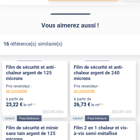
Vous aimerez aussi !
16
référence(s) similaire(s)
Adhésif
Pose Extérieure
Adhésif
Pose Intérieure
Film de sécurité et anti-
Film de sécurité et anti-
chaleur argent de 125
chaleur argent de 240
microns
microns
Prix revendeur :
Prix revendeur :
se connecter
se connecter
à partir de
à partir de
23
,22
€
26
,73
€
*
*
le m²
le m²
SECUR-230x
SECUR-135i
Adhésif
Pose Extérieure
Adhésif
Pose Intérieure
Film de sécurité et miroir
Film 2 en 1 chaleur et vis-
sans tain argent de 125
à-vis semi-métallisé
microns