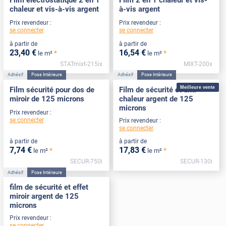
Film électrostatique 2 en 1
Film 2 en 1 chaleur et vis-
chaleur et vis-à-vis argent
à-vis argent
Prix revendeur :
Prix revendeur :
se connecter
se connecter
à partir de
à partir de
23
,40
€
16
,54
€
*
*
le m²
le m²
STATmixt-215ix
MIXT-200x
Adhésif
Pose Intérieure
Adhésif
Pose Intérieure
Meilleure vente
Film sécurité pour dos de
Film de sécurité et anti-
miroir de 125 microns
chaleur argent de 125
microns
Prix revendeur :
se connecter
Prix revendeur :
se connecter
à partir de
à partir de
7
,74
€
17
,83
€
*
*
le m²
le m²
SECUR-750i
SECUR-130i
Adhésif
Pose Intérieure
film de sécurité et effet
miroir argent de 125
microns
Prix revendeur :
se connecter