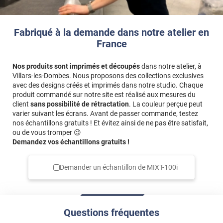
*****
Il y a 1836 jours
Très facile à poser attention à bien moullle la fenêtre et le
Fabriqué à la demande dans notre atelier en
film avant qui reste fragile
France
*****
Il y a 37 jours
Nos produits sont imprimés et découpés
dans notre atelier, à
Tres bien emballé et la notice bien détaillée
Villars-les-Dombes. Nous proposons des collections exclusives
avec des designs créés et imprimés dans notre studio. Chaque
Commentaire Luminis Films
-
02/07/2026
produit commandé sur notre site est réalisé aux mesures du
Bonjour, merci pour avoir pris le temps de partager
client
sans possibilité de rétractation
. La couleur perçue peut
votre avis en ligne. Nous sommes ravis de vous savoir
varier suivant les écrans. Avant de passer commande, testez
satisfait ! 🥰 N'hésitez pas à parler de nous autour de
nos échantillons gratuits ! Et évitez ainsi de ne pas être satisfait,
ou de vous tromper 😉
vous. 😊 Bonne journée, L'équipe Luminis Films
Demandez vos échantillons gratuits !
*****
Il y a 716 jours
C’est un bon produit.
Demander un échantillon de
MIXT-100i
*****
Il y a 775 jours
Mesures inexactes sur 4 pices /5
Questions fréquentes
*****
Il y a 820 jours
J’ai quelques petites bulles . Sans doute de ma faute .