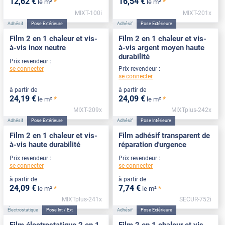
12
,62
€
16
,54
€
*
*
le m²
le m²
MIXT-100i
MIXT-201x
Adhésif
Pose Extérieure
Adhésif
Pose Extérieure
Film 2 en 1 chaleur et vis-
Film 2 en 1 chaleur et vis-
à-vis inox neutre
à-vis argent moyen haute
durabilité
Prix revendeur :
se connecter
Prix revendeur :
se connecter
à partir de
à partir de
24
,19
€
24
,09
€
*
*
le m²
le m²
MIXT-209x
MIXTplus-242x
Adhésif
Pose Extérieure
Adhésif
Pose Intérieure
Film 2 en 1 chaleur et vis-
Film adhésif transparent de
à-vis haute durabilité
réparation d'urgence
Prix revendeur :
Prix revendeur :
se connecter
se connecter
à partir de
à partir de
24
,09
€
7
,74
€
*
*
le m²
le m²
MIXTplus-241x
SECUR-752i
Électrostatique
Pose Int / Ext
Adhésif
Pose Extérieure