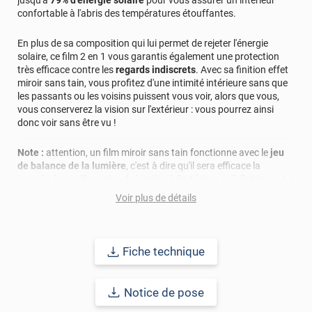
jusqu'à
79% d'énergie solaire
pour vous assurer un intérieur
donner entière satisfaction. Bonne journée, L'équipe
confortable à l'abris des températures étouffantes.
Luminis Films
En plus de sa composition qui lui permet de rejeter l'énergie
*****
Il y a 509 jours
solaire, ce film 2 en 1 vous garantis également une protection
Produit de qualité
très efficace contre les
regards indiscrets
. Avec sa finition effet
miroir sans tain, vous profitez d'une intimité intérieure sans que
*****
Il y a 610 jours
les passants ou les voisins puissent vous voir, alors que vous,
vous conserverez la vision sur l'extérieur : vous pourrez ainsi
Résultats au top
donc voir sans être vu !
*****
Il y a 775 jours
Note :
attention, un film miroir sans tain fonctionne avec le
jeu
Très bon produit
de balance de la lumière
, c'est à dire qu'il sera efficace la
journée, lorsqu'il y a plus de lumière à l'extérieur qu'à l'intérieur. La
*****
Il y a 854 jours
nuit, l'effet miroir se renverse et ne vous protège plus des regards
Effet vis à vis vraiment efficace
Voir plus de détails
extérieurs. Il est donc nécessaire d'avoir une solution telle que
des volets ou des stores pour remédier à ce problème
*****
Il y a 961 jours
Très bonne qualité, et beaucoup de compétence.. A
Ce film s'adaptera parfaitement à tout type de lieux : en
CONSELLER VIVEMENT.
Fiche technique
entreprise, à la maison, dans un atelier... et sur tous vos vitrages
!
*****
Il y a 1060 jours
Notice de pose
Joue parfaitement son rôle.
Ce film 2 en 1 est à poser sur le côté intérieur de votre vitrage. S'il