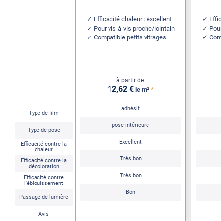
Efficacité chaleur : excellent
Effi
Pour vis-à-vis proche/lointain
Pour
Compatible petits vitrages
Comp
à partir de
12
,62
€
*
le m²
adhésif
Type de film
pose intérieure
Type de pose
Excellent
Efficacité contre la
chaleur
Très bon
Efficacité contre la
décoloration
Très bon
Efficacité contre
l'éblouissement
Bon
Passage de lumière
-
Avis