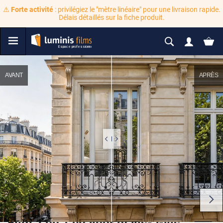
⚠️
Forte activité
: privilégiez le "mètre linéaire" pour une livraison rapide.
Délais détaillés sur la fiche produit.
AVANT
APRÈS
Film 2 en 1 chaleur et vis-à-vis