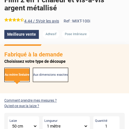
argent métallisé
*****
4.44
/ 5
Voir les avis
Ref :
MIXT-100i
AVANT
APRÈS
Meilleure vente
Adhesif
Pose Intérieure
Fabriqué à la demande
Choisissez votre type de découpe
Au mètre linéaire
Aux dimensions exactes
Comment prendre mes mesures ?
Qu'est-ce que la laize ?
Laize
Longueur
Quantité