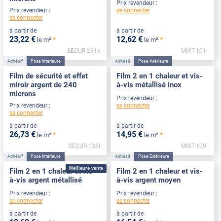
Prix revendeur :
se connecter
Prix revendeur :
se connecter
à partir de
à partir de
23
,22
€
12
,62
€
*
*
le m²
le m²
SECUR-231x
MIXT-101i
Adhésif
Pose Intérieure
Adhésif
Pose Intérieure
Film de sécurité et effet
Film 2 en 1 chaleur et vis-
miroir argent de 240
à-vis métallisé inox
microns
Prix revendeur :
se connecter
Prix revendeur :
se connecter
à partir de
à partir de
26
,73
€
14
,95
€
*
*
le m²
le m²
SECUR-136i
MIXT-109i
Adhésif
Pose Intérieure
Adhésif
Pose Extérieure
Meilleure vente
Film 2 en 1 chaleur et vis-
Film 2 en 1 chaleur et vis-
à-vis argent métallisé
à-vis argent moyen
Prix revendeur :
Prix revendeur :
se connecter
se connecter
à partir de
à partir de