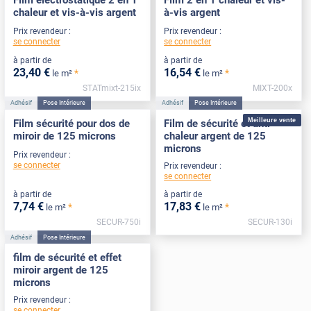
Film électrostatique 2 en 1
Film 2 en 1 chaleur et vis-
chaleur et vis-à-vis argent
à-vis argent
Prix revendeur :
Prix revendeur :
se connecter
se connecter
à partir de
à partir de
23
,40
€
16
,54
€
*
*
le m²
le m²
STATmixt-215ix
MIXT-200x
Adhésif
Pose Intérieure
Adhésif
Pose Intérieure
Meilleure vente
Film sécurité pour dos de
Film de sécurité et anti-
miroir de 125 microns
chaleur argent de 125
microns
Prix revendeur :
se connecter
Prix revendeur :
se connecter
à partir de
à partir de
7
,74
€
17
,83
€
*
*
le m²
le m²
SECUR-750i
SECUR-130i
Adhésif
Pose Intérieure
film de sécurité et effet
miroir argent de 125
microns
Prix revendeur :
se connecter