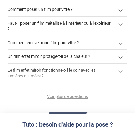
Comment poser un film pour vitre ?
Faut-il poser un film métallisé à l'intérieur ou à l'extérieur
?
côté extérieur
Comment enlever mon film pour vitre ?
cet article
Un film effet miroir protège-t-il de la chaleur ?
cet
article
enlever un film adhésif pour vitre
Le film effet miroir fonctionne-t-il le soir avec les
enlever et stocker
lumières allumées ?
demander un devis de pose
votre film électrostatique pour vitre
La luminosité d'une pièce est-elle impactée par un film
Simple vitrage non-feuilleté
solaire effet miroir ?
Voir plus de questions
Double-vitrage inférieur à 1,2m²
Le film effet miroir est-il dangereux pour les oiseaux ?
À savoir :
n'existe pas
notre article "Le miroir sans tain de
La couleur du film modifie-t-elle les caractéristiques
Tuto : besoin d'aide pour la pose ?
nuit, ça fonctionne ?"
techniques de celui-ci ?
stickers anti-collision