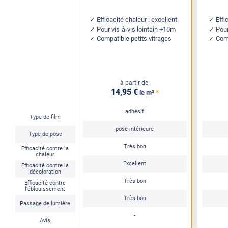
Efficacité chaleur : excellent
Effi
Pour vis-à-vis lointain +10m
Pour
Compatible petits vitrages
Comp
à partir de
14
,95
€
*
le m²
adhésif
Type de film
pose intérieure
Type de pose
Très bon
Efficacité contre la
chaleur
Excellent
Efficacité contre la
décoloration
Très bon
Efficacité contre
l'éblouissement
Très bon
Passage de lumière
-
Avis