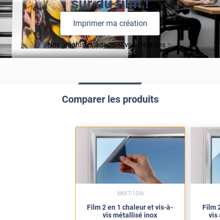
sur du film !
Imprimer ma création
Nos graphistes adaptent vos créations ✨
Comparer les produits
MIXT-109i
Film 2 en 1 chaleur et vis-à-
Film 2
vis métallisé inox
vis