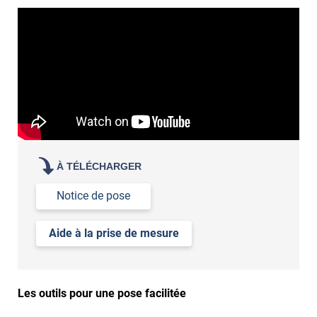
contactez nos conseillers
de la variation de la lumière extérieure
Qu'est-ce qu'un choc thermique ?
de votre acuité visuelle
de vos attentes en termes de luminosité
demander des échantillons gratuits
les tester sur vos
vitres
À TÉLÉCHARGER
Notice de pose
Aide à la prise de mesure
Les outils pour une pose facilitée