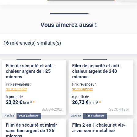
Vous aimerez aussi !
16
référence(s) similaire(s)
Adhésif
Pose Extérieure
Adhésif
Pose Intérieure
Film de sécurité et anti-
Film de sécurité et anti-
chaleur argent de 125
chaleur argent de 240
microns
microns
Prix revendeur :
Prix revendeur :
se connecter
se connecter
à partir de
à partir de
23
,22
€
26
,73
€
*
*
le m²
le m²
SECUR-230x
SECUR-135i
Adhésif
Pose Extérieure
Adhésif
Pose Intérieure
Film de sécurité et miroir
Film 2 en 1 chaleur et vis-
sans tain argent de 125
à-vis semi-métallisé
microns