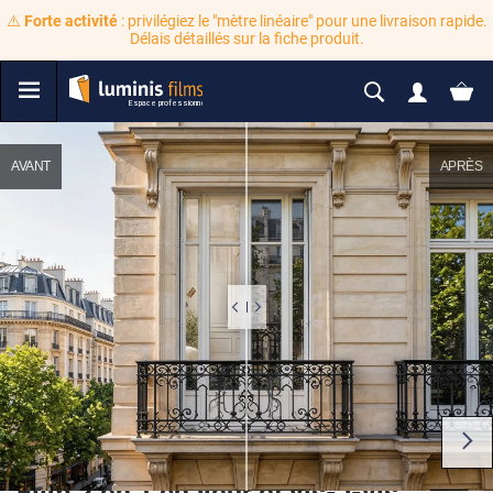
⚠️
Forte activité
: privilégiez le "mètre linéaire" pour une livraison rapide.
Délais détaillés sur la fiche produit.
AVANT
APRÈS
Film 2 en 1 chaleur et vis-à-vis