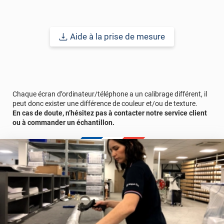
Durabilité :
12 à 15 ans
pour une application verticale en Europe
Centrale.
Aide à la prise de mesure
Bon à savoir
: un vitrage équipé d’un film solaire posé en intérieur
peut chauffer davantage. Pour éviter ce risque de surchauffe,
nous vous conseillons de privilégier une pose en extérieur. En
plus de limiter la chaleur sur le vitrage, cela rend le film plus
efficace.
Chaque écran d’ordinateur/téléphone a un calibrage différent, il
peut donc exister une différence de couleur et/ou de texture.
En cas de doute, n’hésitez pas à contacter notre service client
ou à commander un échantillon.