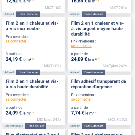
12
,62
€
16
,54
€
*
*
le m²
le m²
MIXT-100i
MIXT-201x
Adhésif
Pose Extérieure
Adhésif
Pose Extérieure
Film 2 en 1 chaleur et vis-
Film 2 en 1 chaleur et vis-
à-vis inox neutre
à-vis argent moyen haute
durabilité
Prix revendeur :
se connecter
Prix revendeur :
se connecter
à partir de
à partir de
24
,19
€
24
,09
€
*
*
le m²
le m²
MIXT-209x
MIXTplus-242x
Adhésif
Pose Extérieure
Adhésif
Pose Intérieure
Film 2 en 1 chaleur et vis-
Film adhésif transparent de
à-vis haute durabilité
réparation d'urgence
Prix revendeur :
Prix revendeur :
se connecter
se connecter
à partir de
à partir de
24
,09
€
7
,74
€
*
*
le m²
le m²
MIXTplus-241x
SECUR-752i
Électrostatique
Pose Int / Ext
Adhésif
Pose Extérieure