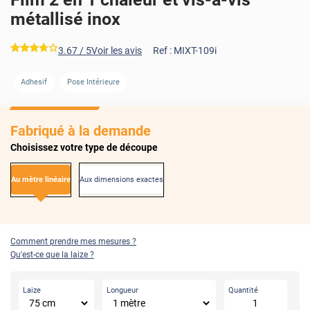
métallisé inox
*****
3.67
/ 5
Voir les avis
Ref :
MIXT-109i
AVANT
APRÈS
Adhesif
Pose Intérieure
Fabriqué à la demande
Choisissez votre type de découpe
Au mètre linéaire
Aux dimensions exactes
Comment prendre mes mesures ?
Qu'est-ce que la laize ?
Laize
Longueur
Quantité