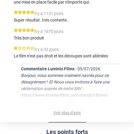
une mise en place facile par n'importe qui.
*****
Il y a 1131 jours
Super résultat..très contente..
*****
Il y a 1670 jours
Très bon produit
*****
Il y a 32 jours
Le film n’est pas droit et les découpes sont abîmées
Commentaire Luminis Films
-
05/07/2026
Bonjour, nous sommes vraiment navrés pour ce
désagrément ! 😔 Nous vous invitons à faire une
réclamation auprès de notre SAV :
https://www.luminis-films.com/contact Bonne
journée, L'équipe Luminis Films
Voir plus d'avis
Les points forts