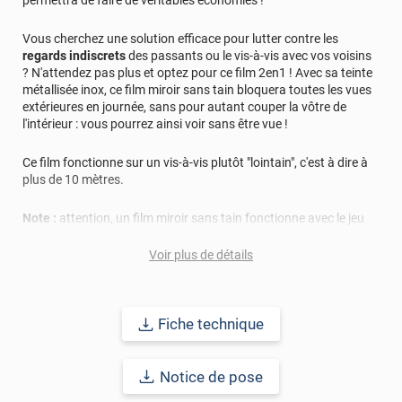
permettra de faire de véritables économies !
Vous cherchez une solution efficace pour lutter contre les
regards indiscrets
des passants ou le vis-à-vis avec vos voisins
? N'attendez pas plus et optez pour ce film 2en1 ! Avec sa teinte
métallisée inox, ce film miroir sans tain bloquera toutes les vues
extérieures en journée, sans pour autant couper la vôtre de
l'intérieur : vous pourrez ainsi voir sans être vue !
Ce film fonctionne sur un vis-à-vis plutôt "lointain", c'est à dire à
plus de 10 mètres.
Note :
attention, un film miroir sans tain fonctionne avec le jeu
de balance de la lumière, c'est à dire qu'il sera efficace la journée,
lorsqu'il y a plus de lumière à l'extérieur qu'à l'intérieur. Quand
Voir plus de détails
vient la nuit, l'effet miroir fonctionne à l'envers, et ne vous
protège plus des regards indiscrets. Une solution, comme des
volets ou des stores, devient alors préférable.
Fiche technique
Ce film combiné s'adaptera parfaitement à tout type de lieux : en
entreprise, à la maison, dans un atelier... et sur tous vos vitrages
Notice de pose
!