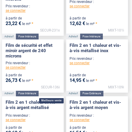
Prix revendeur :
se connecter
Prix revendeur :
se connecter
à partir de
à partir de
23
,22
€
12
,62
€
*
*
le m²
le m²
SECUR-231x
MIXT-101i
Adhésif
Pose Intérieure
Adhésif
Pose Intérieure
Film de sécurité et effet
Film 2 en 1 chaleur et vis-
miroir argent de 240
à-vis métallisé inox
microns
Prix revendeur :
se connecter
Prix revendeur :
se connecter
à partir de
à partir de
26
,73
€
14
,95
€
*
*
le m²
le m²
SECUR-136i
MIXT-109i
Adhésif
Pose Intérieure
Adhésif
Pose Extérieure
Meilleure vente
Film 2 en 1 chaleur et vis-
Film 2 en 1 chaleur et vis-
à-vis argent métallisé
à-vis argent moyen
Prix revendeur :
Prix revendeur :
se connecter
se connecter
à partir de
à partir de