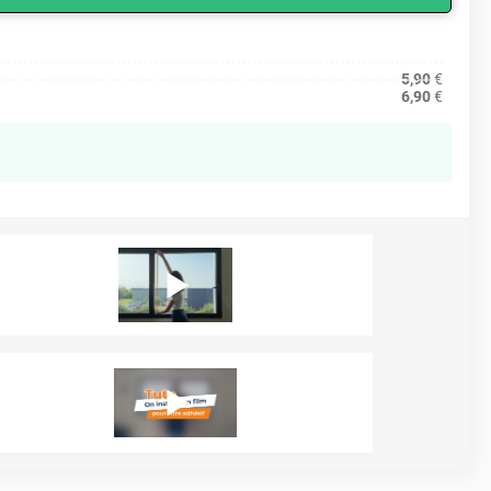
5,90
€
6,90
€