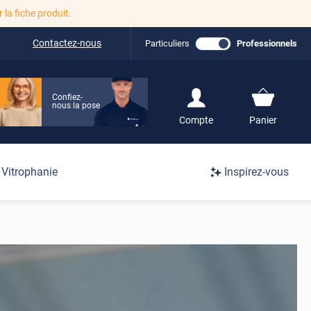
r la fiche produit.
Contactez-nous
Particuliers
Professionnels
Confiez-
nous la pose
S'inscrire / Se
Compte
Panier
connecter
Connexion
Vitrophanie
Inspirez-vous
/
Inscription