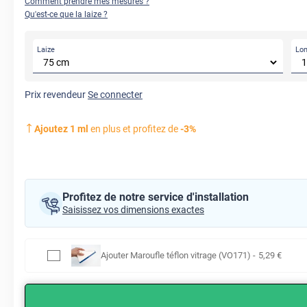
Comment prendre mes mesures ?
Qu'est-ce que la laize ?
Laize
Lo
Prix revendeur
Se connecter
Ajoutez
1
ml
en plus et profitez de
-
3
%
Profitez de notre service d'installation
Saisissez vos dimensions exactes
Ajouter
Maroufle téflon vitrage (VO171)
-
5
,29
€