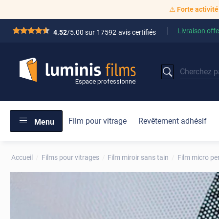
⚠️
Forte activité
Livraison offe
*****
4.52
/5.00 sur
17592
avis certifiés
Film pour vitrage
Revêtement adhésif
Menu
Accueil
Films pour vitrages
Film miroir sans tain
Film micro pe