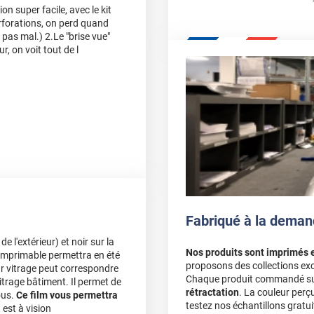
n super facile, avec le kit
forations, on perd quand
as mal.) 2.Le "brise vue"
ur, on voit tout de l
s prix sont dans la
r une nouvelle commande.
couper et à poser. Le
Fabriqué à la deman
oir), et très peu de
e l'extérieur) et noir sur la
posé côté extérieur
Nos produits sont imprimés 
e imprimable permettra en été
proposons des collections exc
ur vitrage peut correspondre
Chaque produit commandé sur 
vitrage bâtiment. Il permet de
rétractation
. La couleur perç
ous.
Ce film vous permettra
ure.j ai mis au final mon
testez nos échantillons gratuit
t est à vision
la prise instantanée