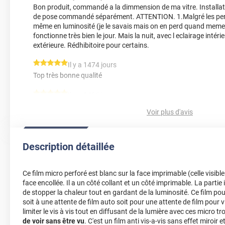
Bon produit, commandé a la dimmension de ma vitre. Installatio
de pose commandé séparément. ATTENTION. 1.Malgré les per
même en luminosité (je le savais mais on en perd quand meme p
fonctionne très bien le jour. Mais la nuit, avec l eclairage intérie
extérieure. Rédhibitoire pour certains.
*****
Il y a 1474 jours
Top très bonne qualité
*****
Il y a 1496 jours
Tout est parfait, la qualité du produit, le délai de livraison et le
Voir plus d'avis
moyenne haute du marché. Ne changer rien, et à bientôt pou
Cordialement.
*****
Il y a 1540 jours
Description détaillée
le matériau du film est un peu souple, ce qui le rend facile à dé
résultat (de jour) est bluffant : on voit très bien de l'intérieur (n
Ce film micro perforé est blanc sur la face imprimable (celle visible d
l'extérieur (blanc). C'est juste dommage que ce film doive être 
face encollée. Il a un côté collant et un côté imprimable. La parti
fenêtre.
de stopper la chaleur tout en gardant de la luminosité. Ce film po
soit à une attente de film auto soit pour une attente de film pour 
*****
Il y a 1763 jours
limiter le vis à vis tout en diffusant de la lumière avec ces micro tr
le produit s applique relativement facilement à bonne températ
de voir sans être vu
. C'est un film anti vis-a-vis sans effet miroir e
camion au soleil.l application était plus facile et le séchage et 