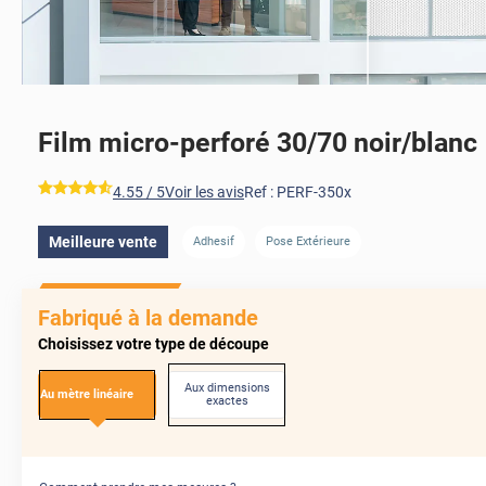
Film micro-perforé 30/70 noir/blanc
AVANT
*****
4.55
/ 5
Voir les avis
Ref :
PERF-350x
Meilleure vente
Adhesif
Pose Extérieure
APRÈS
Fabriqué à la demande
Choisissez votre type de découpe
Aux dimensions
Au mètre linéaire
exactes