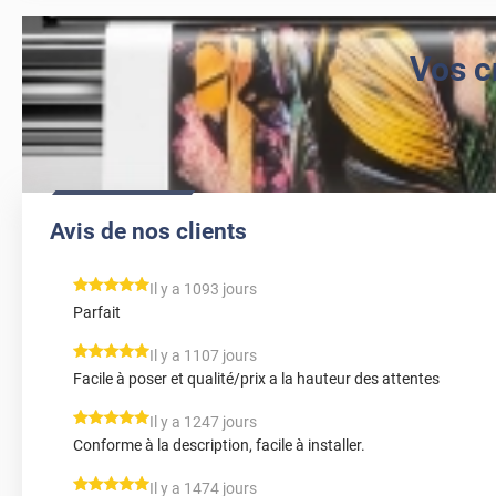
Vos c
Avis de nos clients
*****
Il y a 1093 jours
Parfait
*****
Il y a 1107 jours
Facile à poser et qualité/prix a la hauteur des attentes
*****
Il y a 1247 jours
Conforme à la description, facile à installer.
*****
Il y a 1474 jours