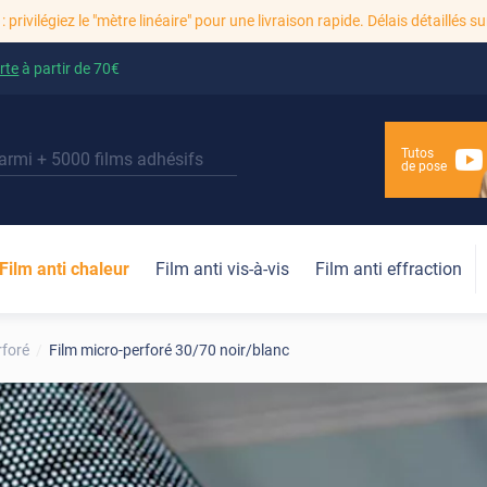
: privilégiez le "mètre linéaire" pour une livraison rapide. Délais détaillés su
rte
à partir de
70€
Tutos
de pose
Film anti chaleur
Film anti vis-à-vis
Film anti effraction
rforé
Film micro-perforé 30/70 noir/blanc