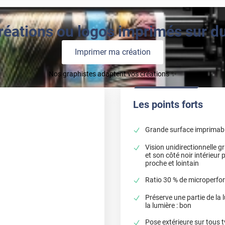
réations ou logos imprimés sur du 
Imprimer ma création
Nos graphistes adaptent vos créations ✨
Les points forts
Grande surface imprimable 
Vision unidirectionnelle g
et son côté noir intérieur 
proche et lointain
Ratio 30 % de microperfor
Préserve une partie de la
la lumière : bon
Pose extérieure sur tous 