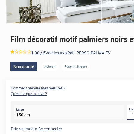
Film décoratif motif palmiers noirs e
AVANT
*****
1.00
/ 5
Voir les avis
Ref :
PERSO-PALMA-FV
Nouveauté
Adhesif
Pose Intérieure
Comment prendre mes mesures ?
Qu'est-ce que la laize ?
Lo
Laize
150
cm
Prix revendeur
Se connecter