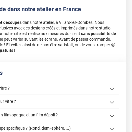
de dans notre atelier en France
et découpés
dans notre atelier, à Villars-les-Dombes. Nous
lusives avec des designs créés et imprimés dans notre studio.
notre site est réalisé aux mesures du client
sans possibilité de
ue peut varier suivant les écrans. Avant de passer commande,
s ! Et évitez ainsi de ne pas être satisfait, ou de vous tromper 😉
atuits !
s
itre ?
r vitre ?
un film opaque et un film dépoli ?
cet article
un film adhésif pour vitre
e spécifique ? (Rond, demi-sphère, ...)
cet article
enlever et stocker votre film