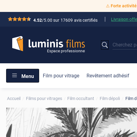
⚠️
Forte activité
Livraison offe
*****
4.52
/5.00 sur
17609
avis certifiés
Film pour vitrage
Revêtement adhésif
Menu
Accueil
Films pour vitrages
Film occultant
Film dépoli
Film d