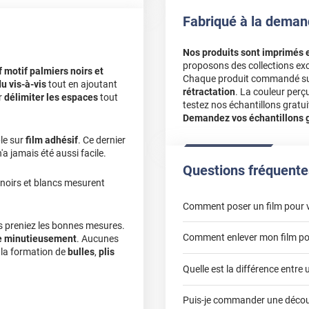
Fabriqué à la deman
Nos produits sont imprimés 
proposons des collections exc
f motif palmiers noirs et
Chaque produit commandé sur 
u vis-à-vis
tout en ajoutant
rétractation
. La couleur perç
ur
délimiter les espaces
tout
testez nos échantillons gratuit
Demandez vos échantillons gr
ble sur
film adhésif
. Ce dernier
n'a jamais été aussi facile.
Questions fréquente
 noirs et blancs mesurent
Comment poser un film pour v
us preniez les bonnes mesures.
Comment enlever mon film pou
e minutieusement
. Aucunes
r la formation de
bulles
,
plis
Quelle est la différence entre 
enlever 
film dépoli
Puis-je commander une découp