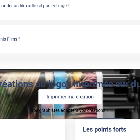
APRÈS
nder un film adhésif pour vitrage ?
nis Films ?
réations ou logos imprimés sur du 
Imprimer ma création
Nos graphistes adaptent vos créations ✨
Les points forts