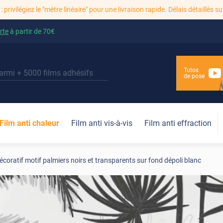
: privilégiez le "mètre linéaire" pour une livraison rapide. Délais détaillés su
rte
à partir de
70€
Tutos
de pose
Film anti chaleur
Film anti vis-à-vis
Film anti effraction
écoratif motif palmiers noirs et transparents sur fond dépoli blanc