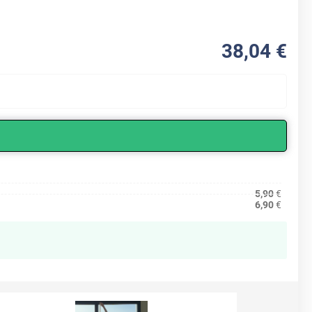
38
,04
€
APRÈS
5,90
€
6,90
€