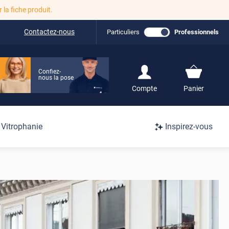
r la fiche produit.
Contactez-nous
Particuliers
Professionnels
Confiez-
nous la pose
S'inscrire / Se
Compte
Panier
connecter
Connexion
Vitrophanie
Inspirez-vous
/
Inscription