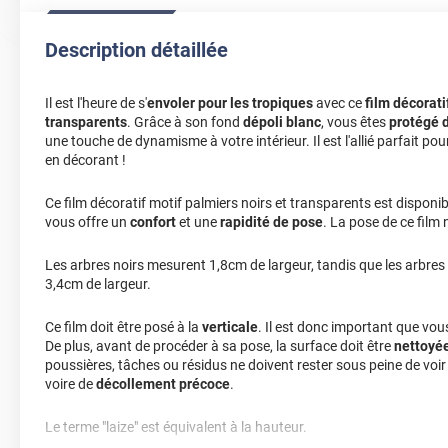
Description détaillée
Il est l'heure de s'
envoler pour les tropiques
avec ce
film décorati
transparents
. Grâce à son fond
dépoli blanc
, vous êtes
protégé d
une touche de dynamisme à votre intérieur. Il est l'allié parfait po
en décorant !
Ce film décoratif motif palmiers noirs et transparents est disponi
vous offre un
confort
et une
rapidité de pose
. La pose de ce film 
Les arbres noirs mesurent 1,8cm de largeur, tandis que les arbres
3,4cm de largeur.
Ce film doit être posé à la
verticale
. Il est donc important que vo
De plus, avant de procéder à sa pose, la surface doit être
nettoyé
poussières, tâches ou résidus ne doivent rester sous peine de voi
voire de
décollement précoce
.
Le terme "laize" est équivalent à la hauteur.