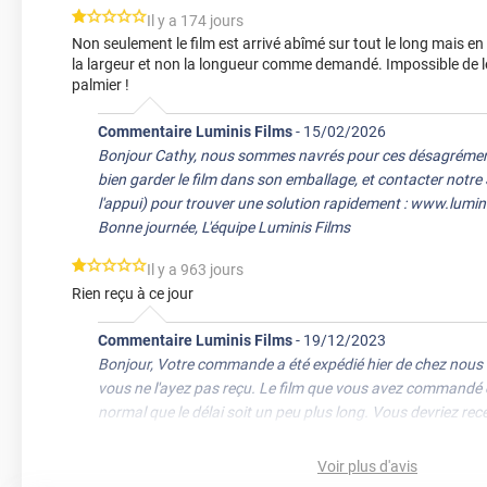
*****
Il y a 174 jours
Non seulement le film est arrivé abîmé sur tout le long mais en
la largeur et non la longueur comme demandé. Impossible de l
palmier !
Commentaire Luminis Films
-
15/02/2026
Bonjour Cathy, nous sommes navrés pour ces désagréments
bien garder le film dans son emballage, et contacter notr
l'appui) pour trouver une solution rapidement : www.lumi
Bonne journée, L'équipe Luminis Films
*****
Il y a 963 jours
Rien reçu à ce jour
Commentaire Luminis Films
-
19/12/2023
Bonjour, Votre commande a été expédié hier de chez nous 
vous ne l'ayez pas reçu. Le film que vous avez commandé e
normal que le délai soit un peu plus long. Vous devriez re
la fin de semaine. Cordialement, l'Equipe Luminis Films
Voir plus d'avis