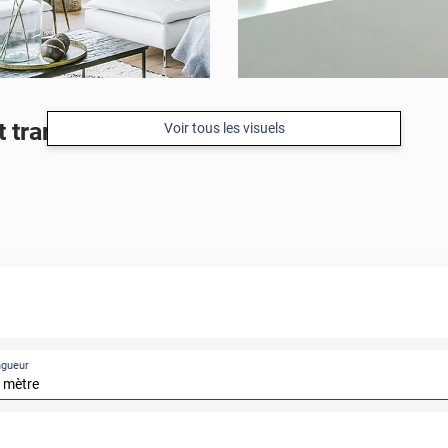
t transparents sur fond dépoli blanc
Voir tous les visuels
APRÈS
ngueur