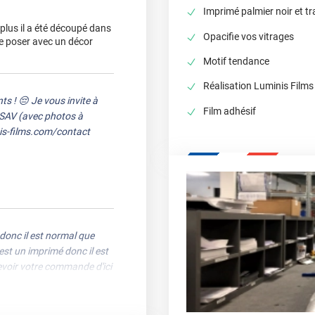
Imprimé palmier noir et t
 plus il a été découpé dans
Opacifie vos vitrages
e poser avec un décor
Motif tendance
Réalisation Luminis Films
 ! 😔 Je vous invite à
Film adhésif
e SAV (avec photos à
nis-films.com/contact
donc il est normal que
st un imprimé donc il est
cevoir votre commande d'ici