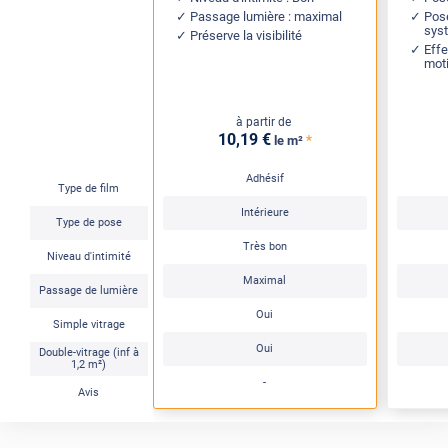
Passage lumière : maximal
Pose
sys
Préserve la visibilité
Effe
moti
à partir de
10
,19
€
*
le m²
Adhésif
Type de film
Intérieure
Type de pose
Très bon
Niveau d'intimité
Maximal
Passage de lumière
Oui
Simple vitrage
Oui
Double-vitrage (inf à
1,2 m²)
-
Avis