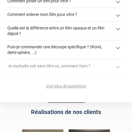
Comment poser un film pour vitre ?
Comment enlever mon film pour vitre ?
Quelle est la différence entre un film opaque et un film
dépoli ?
enlever un film adhésif pour vitre
cet article
film dépoli
enlever et stocker
Puis-je commander une découpe spécifique ? (Rond,
cet
votre film électrostatique pour vitre
demi-sphère, ...)
article
film opaque
formulaire de
Je souhaite voir sans être vu, comment faire ?
devis
demander un devis de pose
La référence produit concernée
films effet miroir
Les films dépolis ont-ils un impact sur la luminosité
Le type de vitrage
d'une pièce ?
Voir plus de questions
Les dimensions du vitrage
Si vous avez besoin d'un service de pose ou pas
Quelle est la différence entre un film dépoli blanc et un
film dépoli translucide ?
Réalisations de nos clients
DEPOLI-301i