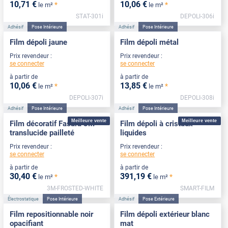
10
,71
€
10
,06
€
*
*
le m²
le m²
STAT-301i
DEPOLI-306i
Adhésif
Pose Intérieure
Adhésif
Pose Intérieure
Film dépoli jaune
Film dépoli métal
Prix revendeur :
Prix revendeur :
se connecter
se connecter
à partir de
à partir de
10
,06
€
13
,85
€
*
*
le m²
le m²
DEPOLI-307i
DEPOLI-308i
Adhésif
Pose Intérieure
Adhésif
Pose Intérieure
Meilleure vente
Meilleure vente
Film décoratif Fasara 3M
Film dépoli à cristaux
translucide pailleté
liquides
Prix revendeur :
Prix revendeur :
se connecter
se connecter
à partir de
à partir de
30
,40
€
391
,19
€
*
*
le m²
le m²
3M-FROSTED-WHITE
SMART-FILM
Électrostatique
Pose Intérieure
Adhésif
Pose Extérieure
Film repositionnable noir
Film dépoli extérieur blanc
opacifiant
mat