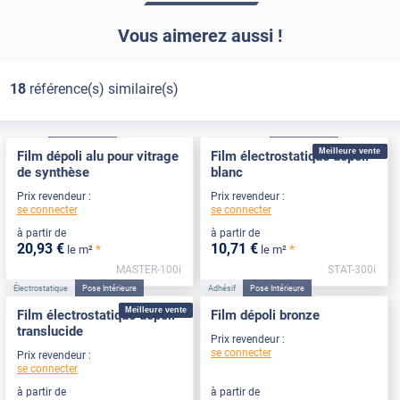
Vous aimerez aussi !
18
référence(s) similaire(s)
Adhésif
Pose Intérieure
Électrostatique
Pose Intérieure
Meilleure vente
Film dépoli alu pour vitrage
Film électrostatique dépoli
de synthèse
blanc
Prix revendeur :
Prix revendeur :
se connecter
se connecter
à partir de
à partir de
20
,93
€
10
,71
€
*
*
le m²
le m²
MASTER-100i
STAT-300i
Électrostatique
Pose Intérieure
Adhésif
Pose Intérieure
Meilleure vente
Film électrostatique dépoli
Film dépoli bronze
translucide
Prix revendeur :
se connecter
Prix revendeur :
se connecter
à partir de
à partir de