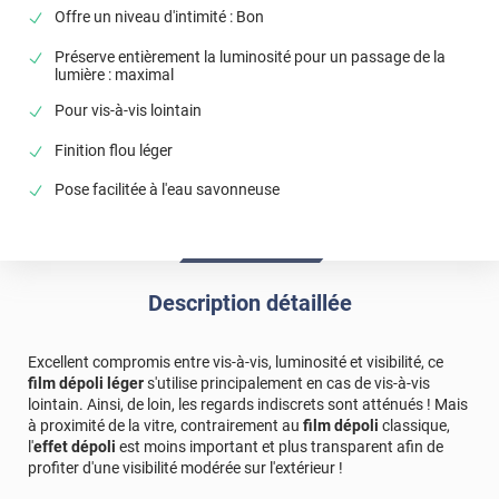
Bonjour, Si le film ne colle pas, cela signifie que vous
Offre un niveau d'intimité : Bon
n'avez pas bien suivi les instructions de pose. Il faut
dans un premier temps bien penser à retirer la
Préserve entièrement la luminosité pour un passage de la
lumière : maximal
pellicule de protection, qui protège la partie justement
adhésive du film. Le film s'installe ensuite à l'eau
Pour vis-à-vis lointain
savonneuse comme nous l'indiquons sur la notice de
Finition flou léger
pose. Je vous invite tout de même à contacter notre
service commercial en envoyant vos photos pour que
Pose facilitée à l'eau savonneuse
nous puissions vous aider à installer vos films dans
de bonnes conditions. Cordialement, l'Equipe Luminis
Films
Description détaillée
Excellent compromis entre vis-à-vis, luminosité et visibilité, ce
film dépoli léger
s'utilise principalement en cas de vis-à-vis
lointain. Ainsi, de loin, les regards indiscrets sont atténués ! Mais
à proximité de la vitre, contrairement au
film dépoli
classique,
l'
effet dépoli
est moins important et plus transparent afin de
profiter d'une visibilité modérée sur l'extérieur !