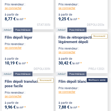
Prix revendeur :
Prix revendeur :
se connecter
se connecter
à partir de
à partir de
8
,77
€
9
,25
€
*
*
le m²
le m²
STAT-305i
DEPOLI-203x
Adhésif
Pose Intérieure
Adhésif
Pose Intérieure
Nouveauté
Film dépoli léger
Film de rétroprojection
légérement dépoli
Prix revendeur :
se connecter
Prix revendeur :
se connecter
à partir de
à partir de
10
,19
€
30
,42
€
*
*
le m²
le m²
DEPOLI-309i
PROJ-1202i
Adhésif
Pose Intérieure
Adhésif
Pose Intérieure
Meilleure vente
Nouveauté
Film dépoli translucide
Film dépoli blanc
pose facile
Prix revendeur :
se connecter
Prix revendeur :
se connecter
à partir de
à partir de
9
,96
€
7
,88
€
*
*
le m²
le m²