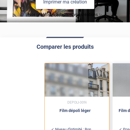
Imprimer ma création
Nos graphistes adaptent vos créations ✨
Comparer les produits
DEPOLI-309i
Film dépoli léger
Film d
Niveau d'intimité : Bon
Pose