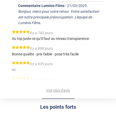
Commentaire Luminis Films
-
21/03/2025
Bonjour, merci pour votre retour. Votre satisfaction
est notre principale préoccupation. L'équipe de
Luminis Films.
*****
Il y a 743 jours
Au top juste ce qu’il faut au niveau transparence.
*****
Il y a 898 jours
Bonne qualite - prix faible - pose très facile
*****
Il y a 935 jours
nc
*****
Il y a 1252 jours
Très bien
Voir plus d'avis
*****
Il y a 685 jours
Le film ne colle pas
Les points forts
Commentaire Luminis Films
-
21/09/2024