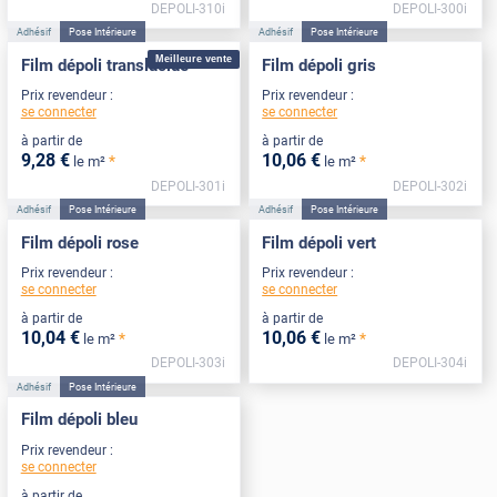
DEPOLI-310i
DEPOLI-300i
Adhésif
Pose Intérieure
Adhésif
Pose Intérieure
Meilleure vente
Film dépoli translucide
Film dépoli gris
Prix revendeur :
Prix revendeur :
se connecter
se connecter
à partir de
à partir de
9
,28
€
10
,06
€
*
*
le m²
le m²
DEPOLI-301i
DEPOLI-302i
Adhésif
Pose Intérieure
Adhésif
Pose Intérieure
Film dépoli rose
Film dépoli vert
Prix revendeur :
Prix revendeur :
se connecter
se connecter
à partir de
à partir de
10
,04
€
10
,06
€
*
*
le m²
le m²
DEPOLI-303i
DEPOLI-304i
Adhésif
Pose Intérieure
Film dépoli bleu
Prix revendeur :
se connecter
à partir de