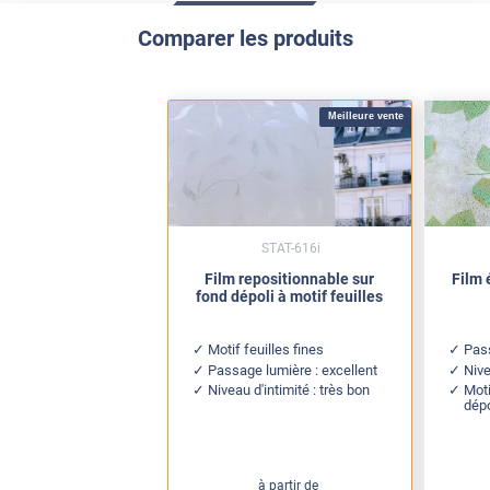
Comparer les produits
Meilleure vente
STAT-616i
Film repositionnable sur
Film 
fond dépoli à motif feuilles
Motif feuilles fines
Pass
Passage lumière : excellent
Nive
Niveau d'intimité : très bon
Moti
dépo
à partir de