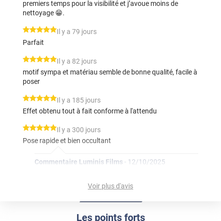
premiers temps pour la visibilité et j’avoue moins de
nettoyage 😁.
*****
Il y a 79 jours
Parfait
*****
Il y a 82 jours
motif sympa et matériau semble de bonne qualité, facile à
poser
*****
Il y a 185 jours
Effet obtenu tout à fait conforme à l'attendu
*****
Il y a 300 jours
Pose rapide et bien occultant
Commentaire Luminis Films
-
12/10/2025
Bonjour Stéphanie, Merci beaucoup pour votre retour
! Nous sommes ravis que la pose se soit faite
Voir plus d'avis
facilement et que l’occultation réponde pleinement à
vos attentes. Bonne journée, L'équipe Luminis Films
Les points forts