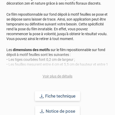
*****
Il y a 915 jours
décoration zen et nature grâce à ses motifs floraux discrets.
J’aime vraiment c’est produit Très rapide à poser et solide
Le sure mesure est top
Ce film repositionnable sur fond dépoli à motif feuilles se pose et
se dépose sans laisser de trace. Ainsi, son application peut être
*****
Il y a 931 jours
temporaire ou définitive suivant votre besoin. Cette spécificité
Livraison rapide et pose relativement aisée. Bon rendu
rend la pose du film inratable. En effet, vous pouvez
recommencer la pose à volonté, jusqu'à obtenir le résultat voulu.
*****
Il y a 1068 jours
Vous pouvez ainsi le retirer à tout moment.
Bonne qualité. Facile à poser et tient bien en place. Les
mesures ont été respectée au millimètre près !
Les
dimensions des motifs
sur le film repositionnable sur fond
dépoli à motif feuilles sont les suivantes :
*****
Il y a 1132 jours
• Les tiges courbées font 0,2 cm de largeur ;
Tout en gardant la luminosités le film nous protège des
• Les feuilles mesurent entre 4 cm et 5,5 cm de hauteur et entre 1
regards
cm et 2 cm de largeur.
Voir plus de détails
*****
Il y a 1137 jours
Remarque importante : pour un meilleur aperçu des films
Le plus compliqué est de détacher la feuille protectrice.
n’hésitez pas à nous contacter pour une demande d’
échantillon
Javais 2 vitres de 1,10m sur 1,12m à filmer. Je les ai
gratuit
.
posées debout sur un carton épais., comme ça leau de
Fiche technique
pulverisation est absorbée par le carton au fur et à
Référence produit :
STAT616i
.
mesure que lon maroufle ( et la raclette est top!). Mise en
œuvre beaucoup plus facile que ce que javais imaginé.
Notice de pose
Résultat impeccable! Reste à poser les vitres maintenant .