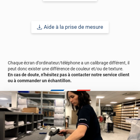
( séparation chambre/salle deau dans suite parentale)
*****
Il y a 1181 jours
Les produits luminis sont top !
Aide à la prise de mesure
*****
Il y a 1186 jours
Produit et envoi conformes à la commande.
*****
Il y a 1206 jours
Parfait ! Très bonne qualité qui permet une pose facile !
Chaque écran d’ordinateur/téléphone a un calibrage différent, il
peut donc exister une différence de couleur et/ou de texture.
*****
Il y a 1219 jours
En cas de doute, n’hésitez pas à contacter notre service client
Rapide Très bon produit Je recommande
ou à commander un échantillon.
*****
Il y a 1244 jours
Produit conforme se pose facilement et bien conforme à
la description Rien a redire
*****
Il y a 1277 jours
Excellent produit..SAV au top pour les conseils.
*****
Il y a 1362 jours