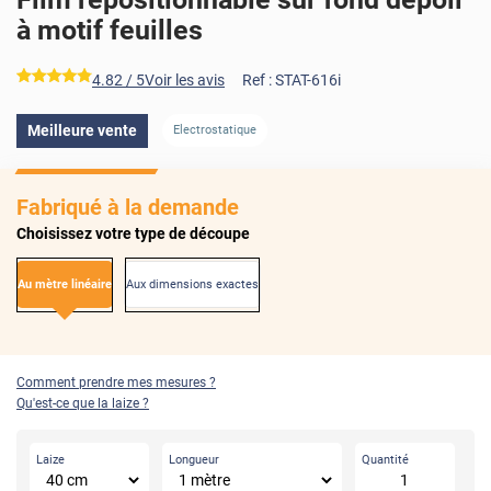
à motif feuilles
*****
4.82
/ 5
Voir les avis
Ref :
STAT-616i
Meilleure vente
Electrostatique
Fabriqué à la demande
Choisissez votre type de découpe
Au mètre linéaire
Aux dimensions exactes
Comment prendre mes mesures ?
Qu'est-ce que la laize ?
Laize
Longueur
Quantité