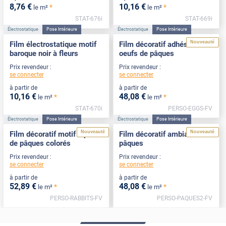
8
,76
€
10
,16
€
*
*
le m²
le m²
STAT-676i
STAT-669i
Électrostatique
Pose Intérieure
Électrostatique
Pose Intérieure
Nouveauté
Film électrostatique motif
Film décoratif adhésif motif
baroque noir à fleurs
oeufs de pâques
Prix revendeur :
Prix revendeur :
se connecter
se connecter
à partir de
à partir de
10
,16
€
48
,08
€
*
*
le m²
le m²
STAT-670i
PERSO-EGGS-FV
Électrostatique
Pose Intérieure
Électrostatique
Pose Intérieure
Nouveauté
Nouveauté
Film décoratif motif lapins
Film décoratif ambiance
de pâques colorés
pâques
Prix revendeur :
Prix revendeur :
se connecter
se connecter
à partir de
à partir de
52
,89
€
48
,08
€
*
*
le m²
le m²
PERSO-RABBITS-FV
PERSO-PAQUES2-FV