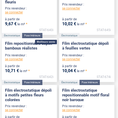
fleuris
Prix revendeur :
se connecter
Prix revendeur :
se connecter
à partir de
à partir de
9
,67
€
10
,02
€
*
*
le m²
le m²
STAT-640i
STAT-645i
Électrostatique
Pose Intérieure
Électrostatique
Meilleure vente
Film repositionnable dépoli
Film électrostatique dépoli
bambous réalistes
à feuilles vertes
Prix revendeur :
Prix revendeur :
se connecter
se connecter
à partir de
à partir de
10
,71
€
10
,04
€
*
*
le m²
le m²
STAT-642i
STAT-674i
Électrostatique
Pose Intérieure
Électrostatique
Pose Intérieure
Film électrostatique dépoli
Film électrostatique
à motifs petites fleurs
repositionnable motif floral
colorées
noir baroque
Prix revendeur :
Prix revendeur :
se connecter
se connecter
à partir de
à partir de