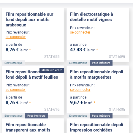
Électrostatique
Électrostatique
Pose Intérieure
Film repositionnable sur
Film électrostatique à
fond dépoli aux motifs
dentelle motif vignes
arabesque
Prix revendeur :
se connecter
Prix revendeur :
se connecter
à partir de
à partir de
8
,76
€
47
,43
€
*
*
le m²
le m²
STAT-655i
STAT-609i
Électrostatique
Électrostatique
Pose Intérieure
Meilleure vente
Film repositionnable sur
Film repositionnable dépoli
fond dépoli à motif feuilles
à motifs marguerites
Prix revendeur :
Prix revendeur :
se connecter
se connecter
à partir de
à partir de
8
,76
€
9
,67
€
*
*
le m²
le m²
STAT-616i
STAT-630i
Électrostatique
Pose Intérieure
Électrostatique
Pose Intérieure
Film repositionnable
Film repositionnable dépoli
transparent aux motifs
impression orchidées