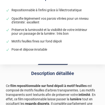
*****
Il y a 613 jours
La pose est relativement facile si on suit scrupuleusement
Repositionnable à l'infini grâce à l'électrostatique
les étapes de la notice, le positionnement parfait
nécessite toutefois un peu de patience (ou un peu de
Opacifie légèrement vos parois vitrées pour un niveau
métier). Le seul petit bémol réside en la difficulté de
d'intimité : excellent
séparer le film de sa pellicule protectrice. Même en
utilisant, comme conseillé, 2 petits morceaux de tape pour
Préserve la luminosité et la visibilité de votre intérieur
la séparation, ce n'est pas évident à moins de posséder du
pour un passage de la lumière : très bon
tape extrêmement collant, mais avec un peu de
Motifs feuilles fines sur fond dépoli
persévérence, j'y suis arrrivé sans dégat.
Pose et dépose inratable
*****
Il y a 809 jours
qualité du film
*****
Il y a 909 jours
Facile à poser en suivant les instructions fournies et le
Description détaillée
rendu est génial ! On ne voit effectivement plus du tout
dehors mais la lumière passe super bien !
Ce
film repositionnable sur fond dépoli à motif feuilles
est
*****
Il y a 914 jours
composé de motifs feuilles d'arbres transparentes. Les motifs
Film impeccable, aucun bulle,tres beau rendu . Sur porte
transparents sont texturés afin de préserver votre
intimité
. En
wc vitré
effet, ce film repositionnable laisse passer la
lumière
tout en
occultant les
regards discrets
. Il complète parfaitement une