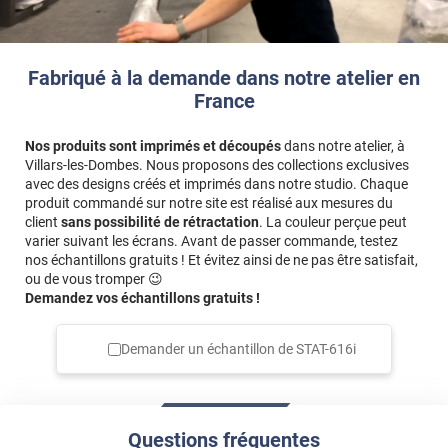
Pose très facile en suivant les instructions. Rendu
impeccable
*****
Il y a 1512 jours
Fabriqué à la demande dans notre atelier en
Très bonne qualité
France
*****
Il y a 1523 jours
Très joli rendu, film facile à poser. Je recommande !
Nos produits sont imprimés et découpés
dans notre atelier, à
Villars-les-Dombes. Nous proposons des collections exclusives
*****
Il y a 1544 jours
avec des designs créés et imprimés dans notre studio. Chaque
lumière la passer laisse qui motif joli Très
produit commandé sur notre site est réalisé aux mesures du
client
sans possibilité de rétractation
. La couleur perçue peut
*****
Il y a 1652 jours
varier suivant les écrans. Avant de passer commande, testez
nos échantillons gratuits ! Et évitez ainsi de ne pas être satisfait,
Impeccable,merci et facile à poser.
ou de vous tromper 😉
Demandez vos échantillons gratuits !
*****
Il y a 1748 jours
Rapport, qualité excellente. Rien à dire
Demander un échantillon de
STAT-616i
*****
Il y a 1756 jours
Conforme à la description
*****
Il y a 1770 jours
Questions fréquentes
Installation facile, le film tient bien en place et laisse