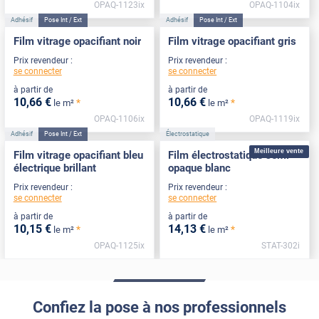
OPAQ-1123ix
OPAQ-1104ix
Adhésif
Pose Int / Ext
Adhésif
Pose Int / Ext
Film vitrage opacifiant noir
Film vitrage opacifiant gris
Prix revendeur :
Prix revendeur :
se connecter
se connecter
à partir de
à partir de
10
,66
€
10
,66
€
*
*
le m²
le m²
OPAQ-1106ix
OPAQ-1119ix
Adhésif
Pose Int / Ext
Électrostatique
Meilleure vente
Film vitrage opacifiant bleu
Film électrostatique semi-
électrique brillant
opaque blanc
Prix revendeur :
Prix revendeur :
se connecter
se connecter
à partir de
à partir de
10
,15
€
14
,13
€
*
*
le m²
le m²
OPAQ-1125ix
STAT-302i
Confiez la pose à nos professionnels