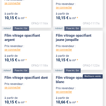
se connecter
Prix revendeur :
se connecter
à partir de
à partir de
10
,15
€
10
,15
€
*
*
le m²
le m²
OPAQ-1116ix
OPAQ-1117ix
Adhésif
Pose Int / Ext
Adhésif
Pose Int / Ext
Film vitrage opacifiant
Film vitrage opacifiant
argent
jaune jonquille
Prix revendeur :
Prix revendeur :
se connecter
se connecter
à partir de
à partir de
10
,15
€
10
,15
€
*
*
le m²
le m²
OPAQ-1118ix
OPAQ-1122ix
Adhésif
Pose Int / Ext
Adhésif
Pose Int / Ext
Meilleure vente
Film vitrage opacifiant doré
Film vitrage opacifiant
blanc
Prix revendeur :
se connecter
Prix revendeur :
se connecter
à partir de
à partir de
10
,15
€
10
,66
€
*
*
le m²
le m²