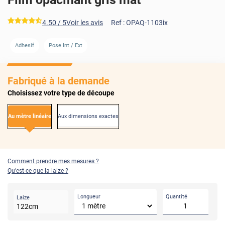
*****
4.50
/ 5
Voir les avis
Ref :
OPAQ-1103ix
AVANT
APRÈS
AVANT
APRÈS
Adhesif
Pose Int / Ext
Fabriqué à la demande
Choisissez votre type de découpe
Au mètre linéaire
Aux dimensions exactes
Comment prendre mes mesures ?
Qu'est-ce que la laize ?
Longueur
Quantité
Laize
122
cm