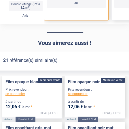
Oui
Double-vitrage (inf à
1,2 m²)
-
Avis
Vous aimerez aussi !
21
référence(s) similaire(s)
Adhésif
Pose Intérieure
Adhésif
Pose Intérieure
Meilleure vente
Meilleure vente
Film opaque blanc nacré
Film opaque noir nacré
Prix revendeur :
Prix revendeur :
se connecter
se connecter
à partir de
à partir de
12
,06
€
12
,06
€
*
*
le m²
le m²
OPAQ-1150i
OPAQ-1152i
Adhésif
Pose Int / Ext
Adhésif
Pose Int / Ext
Film opacifiant gris mat
Film opacifiant noir mat