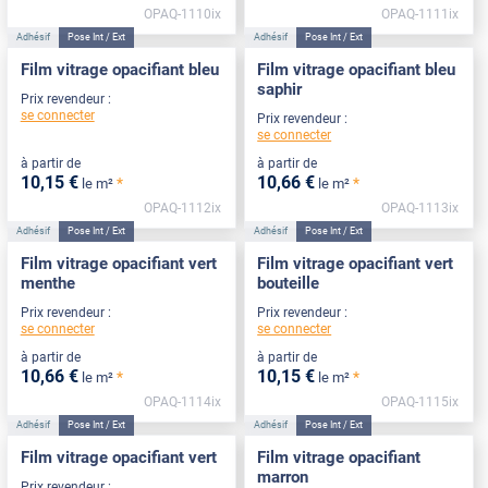
OPAQ-1110ix
OPAQ-1111ix
Adhésif
Pose Int / Ext
Adhésif
Pose Int / Ext
Film vitrage opacifiant bleu
Film vitrage opacifiant bleu
saphir
Prix revendeur :
se connecter
Prix revendeur :
se connecter
à partir de
à partir de
10
,15
€
10
,66
€
*
*
le m²
le m²
OPAQ-1112ix
OPAQ-1113ix
Adhésif
Pose Int / Ext
Adhésif
Pose Int / Ext
Film vitrage opacifiant vert
Film vitrage opacifiant vert
menthe
bouteille
Prix revendeur :
Prix revendeur :
se connecter
se connecter
à partir de
à partir de
10
,66
€
10
,15
€
*
*
le m²
le m²
OPAQ-1114ix
OPAQ-1115ix
Adhésif
Pose Int / Ext
Adhésif
Pose Int / Ext
Film vitrage opacifiant vert
Film vitrage opacifiant
marron
Prix revendeur :