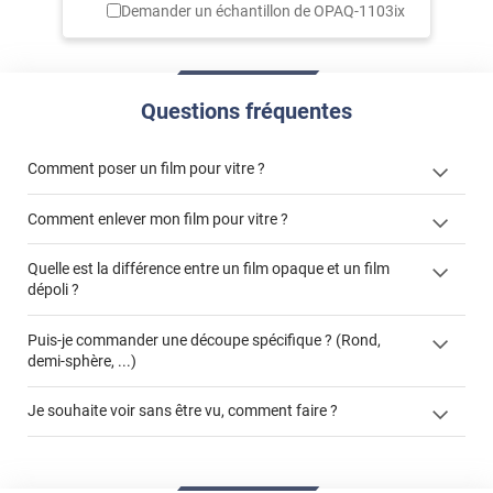
Demander un échantillon de
OPAQ-1103ix
Questions fréquentes
Comment poser un film pour vitre ?
Comment enlever mon film pour vitre ?
Quelle est la différence entre un film opaque et un film
dépoli ?
enlever un film adhésif pour vitre
cet article
film dépoli
enlever et stocker
Puis-je commander une découpe spécifique ? (Rond,
cet
votre film électrostatique pour vitre
demi-sphère, ...)
article
film opaque
formulaire de
Je souhaite voir sans être vu, comment faire ?
devis
demander un devis de pose
La référence produit concernée
films effet miroir
Le type de vitrage
Les dimensions du vitrage