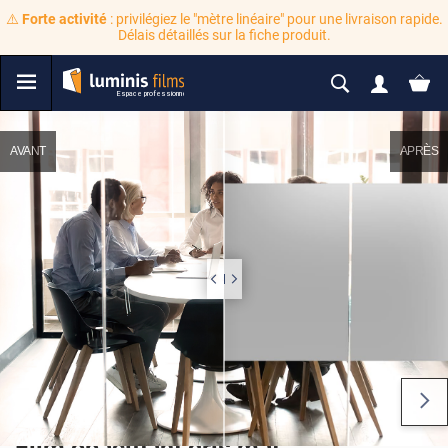
⚠️
Forte activité
: privilégiez le "mètre linéaire" pour une livraison rapide.
Délais détaillés sur la fiche produit.
AVANT
APRÈS
Film opacifiant gris mat