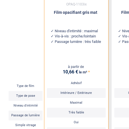
OPAQ-1103ix
Film opacifiant gris mat
Film
Niveau d'intimité : maximal
Nive
Vis-à-vis : proche/lointain
Vis-
Passage lumière : très faible
Pass
à partir de
10
,66
€
*
le m²
Adhésif
Type de film
Intérieure / Extérieure
Type de pose
Maximal
Niveau d'intimité
Très faible
Passage de lumière
Oui
Simple vitrage