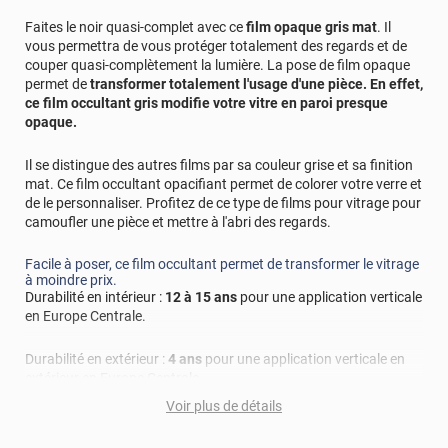
Faites le noir quasi-complet avec ce
film opaque gris mat
. Il
vous permettra de vous protéger totalement des regards et de
couper quasi-complètement la lumière. La pose de film opaque
permet de
transformer totalement l'usage d'une pièce. En effet,
ce film occultant gris modifie votre vitre en paroi presque
opaque.
Il se distingue des autres films par sa couleur grise et sa finition
mat. Ce film occultant opacifiant permet de colorer votre verre et
de le personnaliser. Profitez de ce type de films pour vitrage pour
camoufler une pièce et mettre à l'abri des regards.
Facile à poser, ce film occultant permet de transformer le vitrage
à moindre prix.
Durabilité en intérieur :
12 à 15 ans
pour une application verticale
en Europe Centrale.
Durabilité en extérieur :
4 ans
pour une application verticale en
extérieur en Europe Centrale.
Voir plus de détails
Référence produit :
OPAQ1103ix