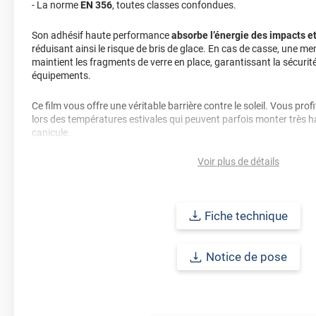
- La norme
EN 356
, toutes classes confondues.
Son adhésif haute performance
absorbe l’énergie des impacts e
réduisant ainsi le risque de bris de glace. En cas de casse, une me
maintient les fragments de verre en place, garantissant la sécuri
équipements.
Ce film vous offre une véritable barrière contre le soleil. Vous profi
lors des températures estivales qui peuvent parfois monter très h
canicule.
Voir plus de détails
De plus, ce film combine sécurité et
effet miroir sans tain
. Le film
vous permettra de changer un vitrage en miroir parfait d’un côté to
l’autre côté. Il vous permettra de vous protéger des
regards indis
de la visibilité. Vous pouvez donc voir tout en étant invisible. La nui
Fiche technique
sont allumées, l'effet miroir se fera côté intérieur. À la tombée de la 
permettant ainsi aux regards extérieurs d'apercevoir l'intérieur. Pou
conseillé d'installer des stores ou des volets.
Notice de pose
La surface d’installation doit être propre, sans poussière, graiss
Certains matériaux, comme le polycarbonate, peuvent entraîner l’ap
de compatibilité est donc recommandé.