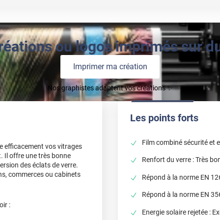
réations ou logos imprimés sur du 
Imprimer ma création
Nos graphistes adaptent vos créations ✨
Les points forts
Film combiné sécurité et e
e efficacement vos vitrages
 Il offre une très bonne
Renfort du verre : Très bo
ersion des éclats de verre.
sins, commerces ou cabinets
Répond à la norme EN 12
Répond à la norme EN 35
ir :
Energie solaire rejetée : Ex