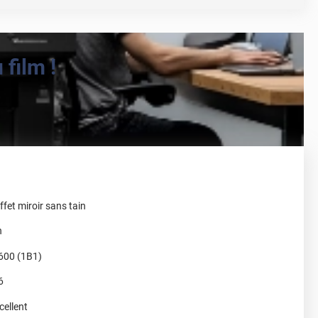
film !
ffet miroir sans tain
n
600 (1B1)
6
cellent