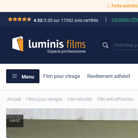
⚠️
Forte activité
Livraison offe
*****
4.52
/5.00 sur
17592
avis certifiés
Film pour vitrage
Revêtement adhésif
Menu
Accueil
Films pour vitrages
Film sécurité
Film anti-effraction
AVANT