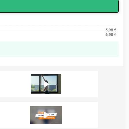
5,90
€
6,90
€