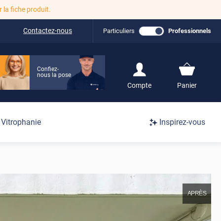
r la fiche produit.
Contactez-nous
Particuliers
Professionnels
Confiez-
nous la pose
S'inscrire / Se
Compte
Panier
connecter
Connexion
Vitrophanie
Inspirez-vous
/
Inscription
APRÈS