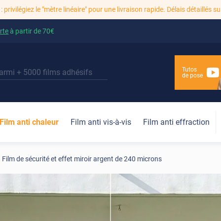
: privilégiez le "mètre linéaire" pour une livraison rapide. Délais détaillés su
rte
à partir de
70€
Tutos
de pose
Film anti chaleur
Film anti vis-à-vis
Film anti effraction
Film de sécurité et effet miroir argent de 240 microns