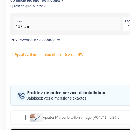
Comment prendre mes mesures ?
Qu'est-ce que la laize ?
Lo
Laize
152
cm
Prix revendeur
Se connecter
Ajoutez
5
ml
en plus et profitez de
-
4
%
Profitez de notre service d'installation
Saisissez vos dimensions exactes
Ajouter
Maroufle téflon vitrage (VO171)
-
5
,29
€