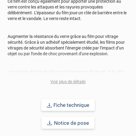
Ce film est conçu également pour apporter une protection au
le vieillissement
verre contre les attaques et les rayures provoquées
délibérément. L’épaisseur du film joue un rôle de barrière entre le
*****
Il y a 1847 jours
verre et le vandale. Le verre reste intact.
Je n'ai pas reçu ma commande
Augmenter la résistance du verre grâce au film pour vitrage
sécurité. Grâce à un adhésif spécialement étudié, les films pour
vitrages de sécurité absorbent l’énergie créée par l’impact d’un
objet ou par l’onde de choc provenant d'une explosion.
Les risques de bris de glace sont fortement diminués. Si la vitre
vient à se briser, une membrane invisible et résistance retient les
Voir plus de détails
morceaux de verre cassés. Le vitrage s’étoile mais reste en place,
préservant ainsi la sécurité des personnes et des équipements.
Ce film pour vitrage répond aux normes de sécurité les plus
strictes. Son classement au feu est dû que le film se consume
Fiche technique
sans créer ni propager de flammes. Il empêchera aussi le film de
voler en éclats sous haute température.
Notice de pose
Le film sécurité a aussi la particularité de pas perdre de sa
transparence ni de sa visibilité même âpres des années