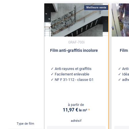
Meilleure vente
GRAF-700i
Film anti-graffitis incolore
Film 
Anti-rayures et graffitis
Anti
Facilement enlevable
Idéa
NF F 31-112 - classe G1
adh
à partir de
11
,97
€
*
le m²
adhésif
Type de film