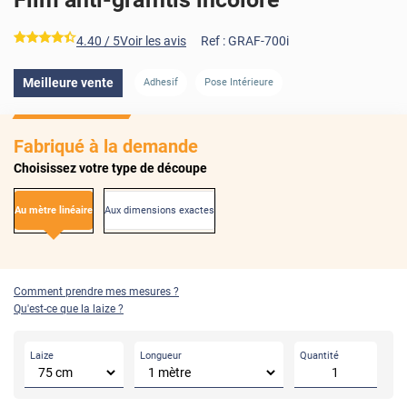
*****
4.40
/ 5
Voir les avis
Ref :
GRAF-700i
Meilleure vente
Adhesif
Pose Intérieure
Fabriqué à la demande
Choisissez votre type de découpe
Au mètre linéaire
Aux dimensions exactes
Comment prendre mes mesures ?
Qu'est-ce que la laize ?
Laize
Longueur
Quantité