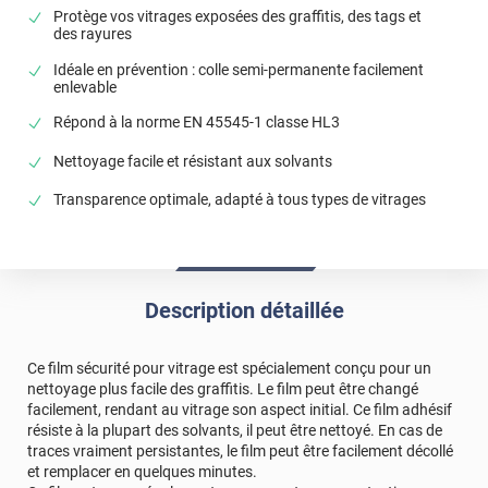
dernière commande, je mettrai un 10/10.
Protège vos vitrages exposées des graffitis, des tags et
des rayures
*****
Il y a 2876 jours
Idéale en prévention : colle semi-permanente facilement
produit d'excellente qualité. personnellement j'ai acheté ce
enlevable
produit pour de la protection de vitre de sableuse et j'en
suis tres content ( bonne resistance a la piqure de
Répond à la norme EN 45545-1 classe HL3
sablage a 6 bars )
Nettoyage facile et résistant aux solvants
*****
Il y a 2315 jours
Très bon produit, Et bien expliqué sur la notice. Répond
Transparence optimale, adapté à tous types de vitrages
parfaitement au attente souhaité.
*****
Il y a 2403 jours
Livraison top Produit top Mais une galère à poser ( bon
j’avoue que c’était sur une table en verre noir )
Description détaillée
Heureusement que j’avais pris deux morceaux
*****
Il y a 2231 jours
Ce film sécurité pour vitrage est spécialement conçu pour un
nettoyage plus facile des graffitis. Le film peut être changé
je cherchais un fil anti rayure mais le GRAF-700i est le seul
facilement, rendant au vitrage son aspect initial. Ce film adhésif
proposé. un peu chère pour ce que c'est. La pose c'est
résiste à la plupart des solvants, il peut être nettoyé. En cas de
bien passé selon consigne mais j'ai eu quelque microbulle
traces vraiment persistantes, le film peut être facilement décollé
avec débris coincés. Peut être il fallait que je nettoie
et remplacer en quelques minutes.
encore plus la surface mais c'est pas évident. Reste à voir