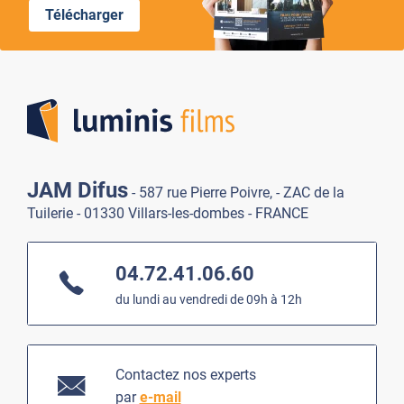
Télécharger
Lumi
JAM Difus
- 587 rue Pierre Poivre, - ZAC de la
Tuilerie - 01330 Villars-les-dombes - FRANCE
04.72.41.06.60
du lundi au vendredi de 09h à 12h
Contactez nos experts
par
e-mail