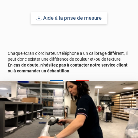
d’exposition aux rayons du soleil.
Aide à la prise de mesure
Durabilité
: 5 à 8 ans pour une application verticale en Europe
Centrale.
Remarques importantes
: Pour un meilleur aperçu des films
Chaque écran d’ordinateur/téléphone a un calibrage différent, il
n’hésitez pas à nous contacter pour une demande d’échantillon
peut donc exister une différence de couleur et/ou de texture.
gratuit.
En cas de doute, n’hésitez pas à contacter notre service client
La surface à coller doit être exempte de poussière, de graisse ou
ou à commander un échantillon.
de tout autre contaminant. Certains matériaux comme le
polycarbonate peuvent générer des problèmes de bullage. Un
test de compatibilité est donc recommandé.
Référence produit :
GRAF700i