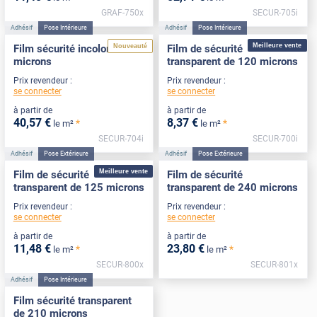
GRAF-750x
SECUR-705i
Adhésif
Pose Intérieure
Adhésif
Pose Intérieure
Meilleure vente
Nouveauté
Film sécurité incolore 375
Film de sécurité
microns
transparent de 120 microns
Prix revendeur :
Prix revendeur :
se connecter
se connecter
à partir de
à partir de
40
,57
€
8
,37
€
*
*
le m²
le m²
SECUR-704i
SECUR-700i
Adhésif
Pose Extérieure
Adhésif
Pose Extérieure
Meilleure vente
Film de sécurité
Film de sécurité
transparent de 125 microns
transparent de 240 microns
Prix revendeur :
Prix revendeur :
se connecter
se connecter
à partir de
à partir de
11
,48
€
23
,80
€
*
*
le m²
le m²
SECUR-800x
SECUR-801x
Adhésif
Pose Intérieure
Film sécurité transparent
de 210 microns