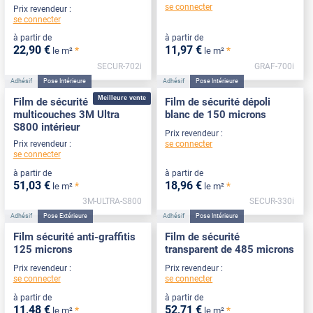
se connecter
Prix revendeur :
se connecter
à partir de
à partir de
22
,90
€
11
,97
€
*
*
le m²
le m²
SECUR-702i
GRAF-700i
Adhésif
Pose Intérieure
Adhésif
Pose Intérieure
Meilleure vente
Film de sécurité
Film de sécurité dépoli
multicouches 3M Ultra
blanc de 150 microns
S800 intérieur
Prix revendeur :
se connecter
Prix revendeur :
se connecter
à partir de
à partir de
51
,03
€
18
,96
€
*
*
le m²
le m²
3M-ULTRA-S800
SECUR-330i
Adhésif
Pose Extérieure
Adhésif
Pose Intérieure
Film sécurité anti-graffitis
Film de sécurité
125 microns
transparent de 485 microns
Prix revendeur :
Prix revendeur :
se connecter
se connecter
à partir de
à partir de
11
,48
€
52
,71
€
*
*
le m²
le m²