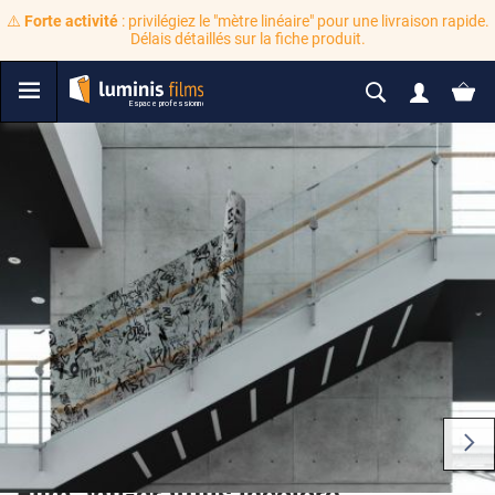
⚠️
Forte activité
: privilégiez le "mètre linéaire" pour une livraison rapide.
Délais détaillés sur la fiche produit.
Film anti-graffitis incolore