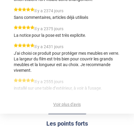
*****
Il y a 2374 jours
Sans commentaires, articles déjà utilisés
*****
Il y a 2375 jours
La notice pour la pose est très explicite.
*****
Il y a 2431 jours
J'ai choisi ce produit pour protéger mes meubles en verre.
La largeur du film est très bien pour couvrir les grands
meubles et la longueur est au choix. Je recommande
vivement.
*****
Il y a 2555 jours
installé sur une table d’extérieur, à voir à l'usage.
*****
Il y a 2638 jours
Voir plus d'avis
Protection d'une table en verre trs bien
*****
Il y a 2789 jours
Les points forts
Evaluation reçue avant la livraison, c'est donc un peu tot
pour évaluer le produit. Mais s'il est aussi bon que ma