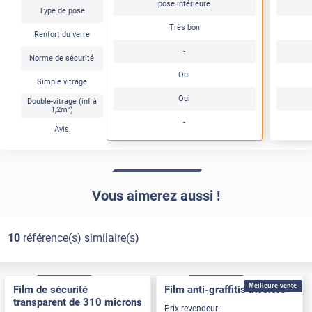
pose intérieure
Type de pose
Très bon
Renfort du verre
-
Norme de sécurité
Oui
Simple vitrage
Oui
Double-vitrage (inf à
1,2m²)
-
Avis
Vous aimerez aussi !
10
référence(s) similaire(s)
Adhésif
Pose Intérieure
Adhésif
Pose Intérieure
Meilleure vente
Film de sécurité
Film anti-graffitis incolore
transparent de 310 microns
Prix revendeur :