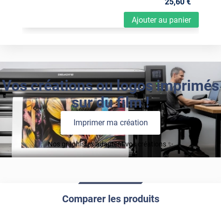
25
,60
€
Ajouter au panier
Vos créations ou logos imprimés
sur du film !
Imprimer ma création
Nos graphistes adaptent vos créations ✨
Comparer les produits