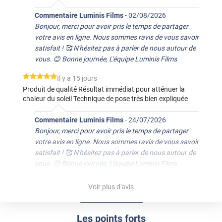
Commentaire Luminis Films
-
02/08/2026
Bonjour, merci pour avoir pris le temps de partager
votre avis en ligne. Nous sommes ravis de vous savoir
satisfait ! 🥰 N'hésitez pas à parler de nous autour de
vous. 😊 Bonne journée, L'équipe Luminis Films
*****
Il y a 15 jours
Produit de qualité Résultat immédiat pour atténuer la
chaleur du soleil Technique de pose très bien expliquée
Commentaire Luminis Films
-
24/07/2026
Bonjour, merci pour avoir pris le temps de partager
votre avis en ligne. Nous sommes ravis de vous savoir
satisfait ! 🥰 N'hésitez pas à parler de nous autour de
vous. 😊 Bonne journée, L'équipe Luminis Films
*****
Il y a 22 jours
Voir plus d'avis
L'effet se ressent assez vite. La pose est aisée.
Commentaire Luminis Films
-
17/07/2026
Les points forts