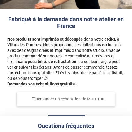
*****
Il y a 1836 jours
Très facile à poser attention à bien moullle la fenêtre et le
Fabriqué à la demande dans notre atelier en
film avant qui reste fragile
France
*****
Il y a 37 jours
Nos produits sont imprimés et découpés
dans notre atelier, à
Tres bien emballé et la notice bien détaillée
Villars-les-Dombes. Nous proposons des collections exclusives
avec des designs créés et imprimés dans notre studio. Chaque
Commentaire Luminis Films
-
02/07/2026
produit commandé sur notre site est réalisé aux mesures du
Bonjour, merci pour avoir pris le temps de partager
client
sans possibilité de rétractation
. La couleur perçue peut
votre avis en ligne. Nous sommes ravis de vous savoir
varier suivant les écrans. Avant de passer commande, testez
satisfait ! 🥰 N'hésitez pas à parler de nous autour de
nos échantillons gratuits ! Et évitez ainsi de ne pas être satisfait,
ou de vous tromper 😉
vous. 😊 Bonne journée, L'équipe Luminis Films
Demandez vos échantillons gratuits !
*****
Il y a 716 jours
C’est un bon produit.
Demander un échantillon de
MIXT-100i
*****
Il y a 775 jours
Mesures inexactes sur 4 pices /5
Questions fréquentes
*****
Il y a 820 jours
J’ai quelques petites bulles . Sans doute de ma faute .