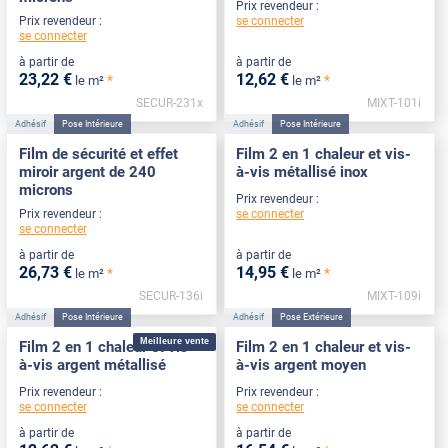
Prix revendeur :
se connecter
Prix revendeur :
se connecter
à partir de
à partir de
23
,22
€
12
,62
€
*
*
le m²
le m²
SECUR-231x
MIXT-101i
Adhésif
Pose Intérieure
Adhésif
Pose Intérieure
Film de sécurité et effet
Film 2 en 1 chaleur et vis-
miroir argent de 240
à-vis métallisé inox
microns
Prix revendeur :
se connecter
Prix revendeur :
se connecter
à partir de
à partir de
26
,73
€
14
,95
€
*
*
le m²
le m²
SECUR-136i
MIXT-109i
Adhésif
Pose Intérieure
Adhésif
Pose Extérieure
Meilleure vente
Film 2 en 1 chaleur et vis-
Film 2 en 1 chaleur et vis-
à-vis argent métallisé
à-vis argent moyen
Prix revendeur :
Prix revendeur :
se connecter
se connecter
à partir de
à partir de