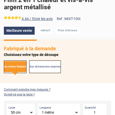
argent métallisé
*****
4.44
/ 5
Voir les avis
Ref :
MIXT-100i
AVANT
APRÈS
Meilleure vente
Adhesif
Pose Intérieure
Fabriqué à la demande
Choisissez votre type de découpe
Au mètre linéaire
Aux dimensions exactes
Comment prendre mes mesures ?
Qu'est-ce que la laize ?
Laize
Longueur
Quantité