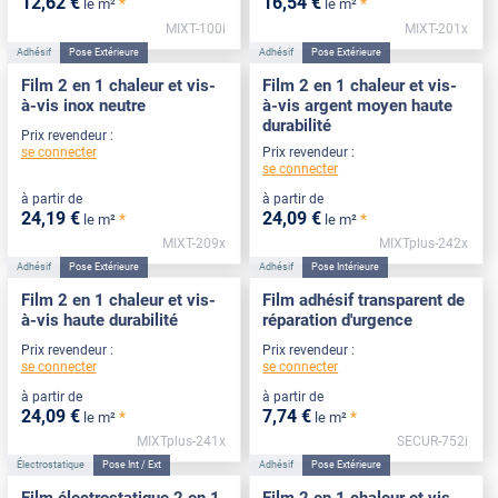
12
,62
€
16
,54
€
*
*
le m²
le m²
MIXT-100i
MIXT-201x
Adhésif
Pose Extérieure
Adhésif
Pose Extérieure
Film 2 en 1 chaleur et vis-
Film 2 en 1 chaleur et vis-
à-vis inox neutre
à-vis argent moyen haute
durabilité
Prix revendeur :
se connecter
Prix revendeur :
se connecter
à partir de
à partir de
24
,19
€
24
,09
€
*
*
le m²
le m²
MIXT-209x
MIXTplus-242x
Adhésif
Pose Extérieure
Adhésif
Pose Intérieure
Film 2 en 1 chaleur et vis-
Film adhésif transparent de
à-vis haute durabilité
réparation d'urgence
Prix revendeur :
Prix revendeur :
se connecter
se connecter
à partir de
à partir de
24
,09
€
7
,74
€
*
*
le m²
le m²
MIXTplus-241x
SECUR-752i
Électrostatique
Pose Int / Ext
Adhésif
Pose Extérieure