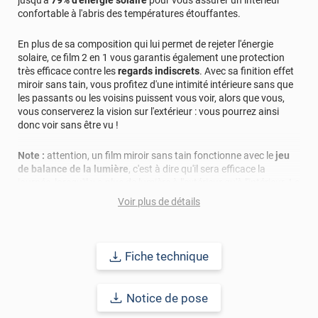
jusqu'à
79% d'énergie solaire
pour vous assurer un intérieur
donner entière satisfaction. Bonne journée, L'équipe
confortable à l'abris des températures étouffantes.
Luminis Films
En plus de sa composition qui lui permet de rejeter l'énergie
*****
Il y a 509 jours
solaire, ce film 2 en 1 vous garantis également une protection
Produit de qualité
très efficace contre les
regards indiscrets
. Avec sa finition effet
miroir sans tain, vous profitez d'une intimité intérieure sans que
*****
Il y a 611 jours
les passants ou les voisins puissent vous voir, alors que vous,
vous conserverez la vision sur l'extérieur : vous pourrez ainsi
Résultats au top
donc voir sans être vu !
*****
Il y a 775 jours
Note :
attention, un film miroir sans tain fonctionne avec le
jeu
Très bon produit
de balance de la lumière
, c'est à dire qu'il sera efficace la
journée, lorsqu'il y a plus de lumière à l'extérieur qu'à l'intérieur. La
*****
Il y a 855 jours
nuit, l'effet miroir se renverse et ne vous protège plus des regards
Effet vis à vis vraiment efficace
Voir plus de détails
extérieurs. Il est donc nécessaire d'avoir une solution telle que
des volets ou des stores pour remédier à ce problème
*****
Il y a 961 jours
Très bonne qualité, et beaucoup de compétence.. A
Ce film s'adaptera parfaitement à tout type de lieux : en
CONSELLER VIVEMENT.
Fiche technique
entreprise, à la maison, dans un atelier... et sur tous vos vitrages
!
*****
Il y a 1060 jours
Notice de pose
Joue parfaitement son rôle.
Ce film 2 en 1 est à poser sur le côté intérieur de votre vitrage. S'il