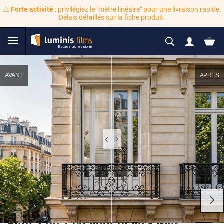
⚠️
Forte activité
: privilégiez le "mètre linéaire" pour une livraison rapide.
Délais détaillés sur la fiche produit.
AVANT
APRÈS
Film 2 en 1 chaleur et vis-à-vis