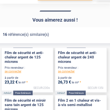
Vous aimerez aussi !
16
référence(s) similaire(s)
Adhésif
Pose Extérieure
Adhésif
Pose Intérieure
Film de sécurité et anti-
Film de sécurité et anti-
chaleur argent de 125
chaleur argent de 240
microns
microns
Prix revendeur :
Prix revendeur :
se connecter
se connecter
à partir de
à partir de
23
,22
€
26
,73
€
*
*
le m²
le m²
SECUR-230x
SECUR-135i
Adhésif
Pose Extérieure
Adhésif
Pose Intérieure
Film de sécurité et miroir
Film 2 en 1 chaleur et vis-
sans tain argent de 125
à-vis semi-métallisé
microns