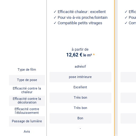
Efficacité chaleur : excellent
Effi
Pour vis-à-vis proche/lointain
Pour
Compatible petits vitrages
Comp
à partir de
12
,62
€
*
le m²
adhésif
Type de film
pose intérieure
Type de pose
Excellent
Efficacité contre la
chaleur
Très bon
Efficacité contre la
décoloration
Très bon
Efficacité contre
l'éblouissement
Bon
Passage de lumière
-
Avis