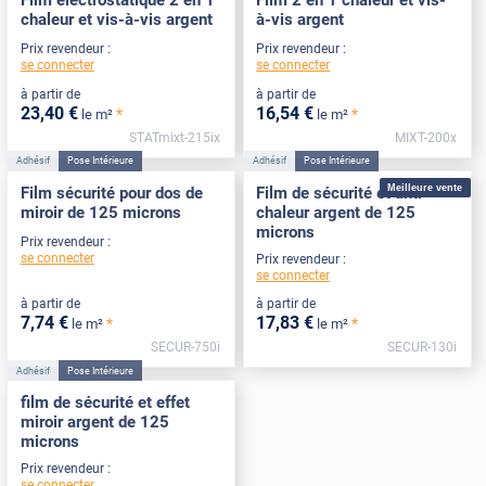
Film électrostatique 2 en 1
Film 2 en 1 chaleur et vis-
chaleur et vis-à-vis argent
à-vis argent
Prix revendeur :
Prix revendeur :
se connecter
se connecter
à partir de
à partir de
23
,40
€
16
,54
€
*
*
le m²
le m²
STATmixt-215ix
MIXT-200x
Adhésif
Pose Intérieure
Adhésif
Pose Intérieure
Meilleure vente
Film sécurité pour dos de
Film de sécurité et anti-
miroir de 125 microns
chaleur argent de 125
microns
Prix revendeur :
se connecter
Prix revendeur :
se connecter
à partir de
à partir de
7
,74
€
17
,83
€
*
*
le m²
le m²
SECUR-750i
SECUR-130i
Adhésif
Pose Intérieure
film de sécurité et effet
miroir argent de 125
microns
Prix revendeur :
se connecter