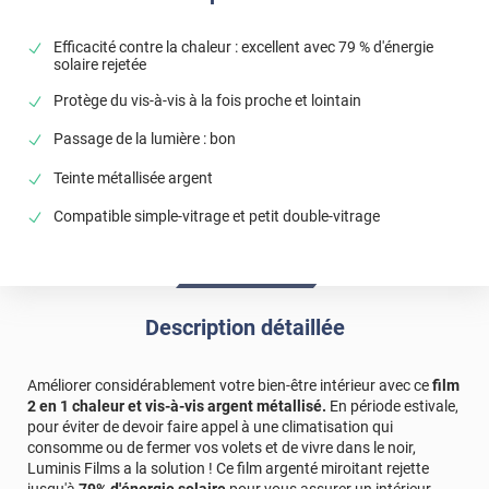
Bonjour, merci pour avoir pris le temps de partager
votre avis en ligne. Nous sommes ravis de vous savoir
Efficacité contre la chaleur : excellent avec 79 % d'énergie
satisfait ! 🥰 N'hésitez pas à parler de nous autour de
solaire rejetée
vous. 😊 Bonne journée, L'équipe Luminis Films
Protège du vis-à-vis à la fois proche et lointain
*****
Il y a 70 jours
Passage de la lumière : bon
Produit conforme a la description, je recommande
vivement
Teinte métallisée argent
*****
Il y a 226 jours
Compatible simple-vitrage et petit double-vitrage
correspond a mes attentes
*****
Il y a 231 jours
Tutto bene, buona qualità
Description détaillée
*****
Il y a 390 jours
fait parfaitement son travail
Améliorer considérablement votre bien-être intérieur avec ce
film
2 en 1 chaleur et vis-à-vis argent métallisé.
En période estivale,
Commentaire Luminis Films
-
14/07/2025
pour éviter de devoir faire appel à une climatisation qui
Bonjour Philippe, Merci pour votre avis ! C’est un
consomme ou de fermer vos volets et de vivre dans le noir,
plaisir de savoir que le film est à la hauteur de vos
Luminis Films a la solution ! Ce film argenté miroitant rejette
attentes. Nous espérons qu’il continuera à vous