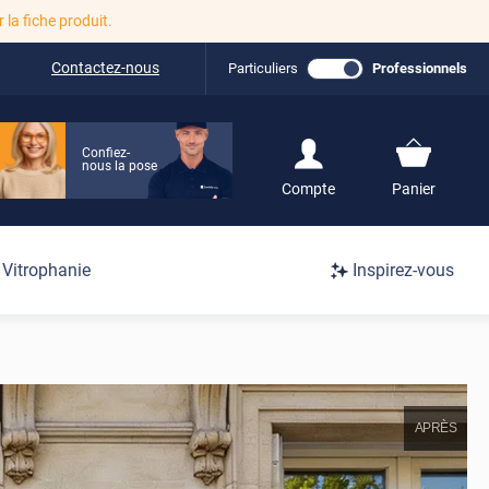
r la fiche produit.
Contactez-nous
Particuliers
Professionnels
Confiez-
nous la pose
S'inscrire / Se
Compte
Panier
connecter
Connexion
Vitrophanie
Inspirez-vous
/
Inscription
APRÈS