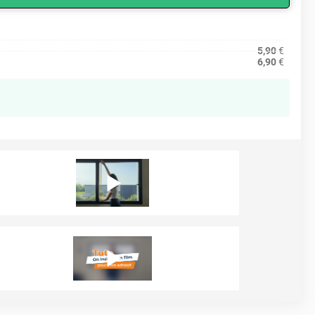
5,90
€
6,90
€