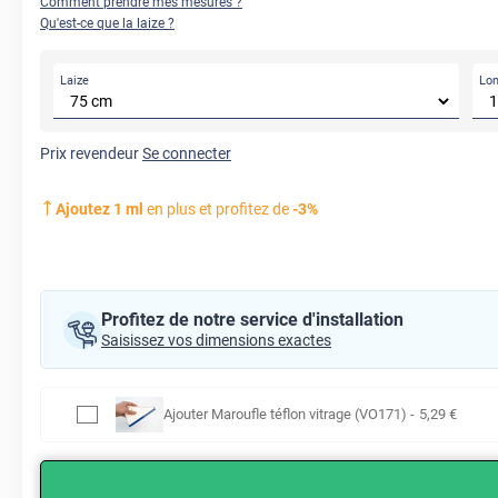
Comment prendre mes mesures ?
Qu'est-ce que la laize ?
Laize
Lo
Prix revendeur
Se connecter
Ajoutez
1
ml
en plus et profitez de
-
3
%
Profitez de notre service d'installation
Saisissez vos dimensions exactes
Ajouter
Maroufle téflon vitrage (VO171)
-
5
,29
€