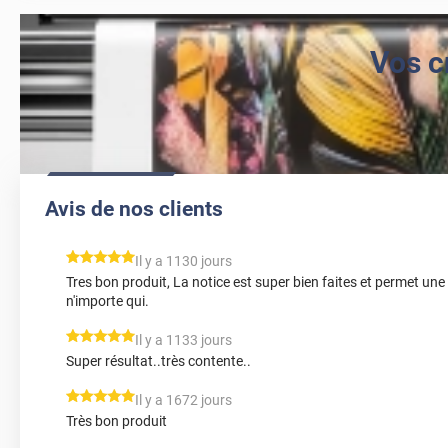
Vos c
Avis de nos clients
*****
Il y a 1130 jours
Tres bon produit, La notice est super bien faites et permet une 
n'importe qui.
*****
Il y a 1133 jours
Super résultat..très contente..
*****
Il y a 1672 jours
Très bon produit