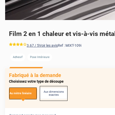
Film 2 en 1 chaleur et vis-à-vis méta
AVANT
*****
3.67
/ 5
Voir les avis
Ref :
MIXT-109i
Adhesif
Pose Intérieure
AVANT
Fabriqué à la demande
Choisissez votre type de découpe
Aux dimensions
Au mètre linéaire
exactes