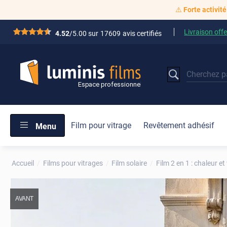
⚠️
Forte activité
Livraison offe
*****
4.52
/5.00 sur
17609
avis certifiés
Film pour vitrage
Revêtement adhésif
Menu
Accueil
Films pour vitrages
Film solaire
Film 2 en 1 : chaleur et 
AVANT