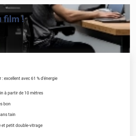
film !
r : excellent avec 61 % d'énergie
ain à partir de 10 mètres
ès bon
sans tain
 et petit double-vitrage