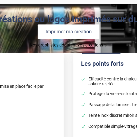
réations ou logos imprimés sur du 
Imprimer ma création
Nos graphistes adaptent vos créations ✨
Les points forts
Efficacité contre la chaleu
solaire rejetée
mise en place facile par
Protège du vis-à-vis loint
Passage de la lumière : tr
Teinte inox discret miroir 
Compatible simple-vitrage