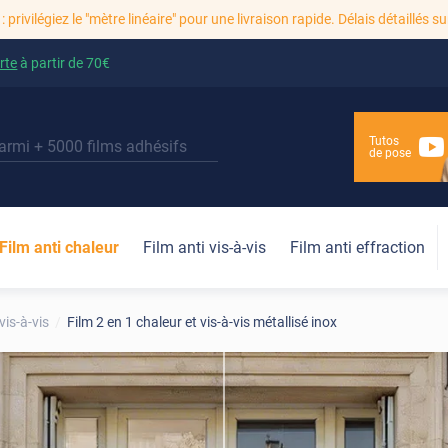
: privilégiez le "mètre linéaire" pour une livraison rapide. Délais détaillés su
rte
à partir de
70€
Tutos
de pose
Film anti chaleur
Film anti vis-à-vis
Film anti effraction
vis-à-vis
Film 2 en 1 chaleur et vis-à-vis métallisé inox