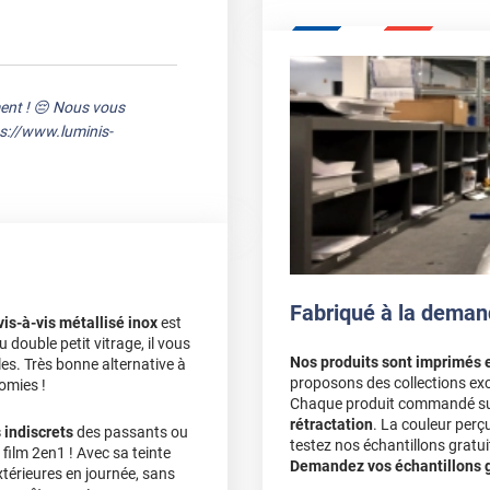
ent ! 😔 Nous vous
ps://www.luminis-
Fabriqué à la deman
vis-à-vis métallisé inox
est
u double petit vitrage, il vous
Nos produits sont imprimés 
es. Très bonne alternative à
proposons des collections exc
nomies !
Chaque produit commandé sur 
rétractation
. La couleur perç
 indiscrets
des passants ou
testez nos échantillons gratuit
 film 2en1 ! Avec sa teinte
Demandez vos échantillons gr
xtérieures en journée, sans