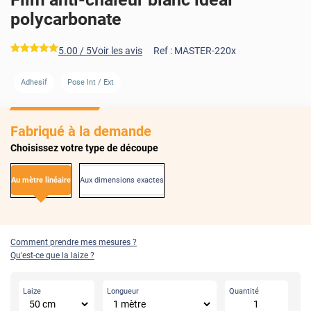
polycarbonate
*****
5.00
/ 5
Voir les avis
Ref :
MASTER-220x
AVANT
APRÈS
AVANT
APRÈS
Adhesif
Pose Int / Ext
Fabriqué à la demande
Choisissez votre type de découpe
Au mètre linéaire
Aux dimensions exactes
Comment prendre mes mesures ?
Qu'est-ce que la laize ?
Laize
Longueur
Quantité