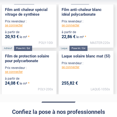
Adhésif
Pose Intérieure
Adhésif
Pose Int / Ext
Film anti chaleur spécial
Film anti-chaleur blanc
vitrage de synthèse
idéal polycarbonate
Prix revendeur :
Prix revendeur :
se connecter
se connecter
à partir de
à partir de
20
,93
€
22
,86
€
*
*
le m²
le m²
POLY-100i
MASTER-220x
Adhésif
Pose Int / Ext
Laque
Pose Int / Ext
Film de protection solaire
Laque solaire blanc mat (5l)
pour polycarbonate
Prix revendeur :
se connecter
Prix revendeur :
se connecter
à partir de
24
,08
€
255
,82
€
*
le m²
POLY-200x
LAQUE-1050x
Confiez la pose à nos professionnels