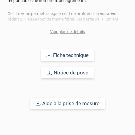
responsables de nombreux désagréments.
Ce film vous permettra également de profiter d'un
vis-à-vis
réduit
qui laisse tout de même filtrer une partie de la lumière
naturelle pour ne pas plonger votre intérieur dans le noir total. La
pose en extérieur est facile et s'adresse aussi bien aux
Voir plus de détails
professionnels qu'aux particuliers, à domicile, dans les bureaux
ou dans les magasins.
Fiche technique
Bon à savoir
: un vitrage équipé d’un film solaire posé en intérieur
peut chauffer davantage. Pour éviter ce risque de surchauffe,
nous vous conseillons de privilégier une pose en extérieur. En
Notice de pose
plus de limiter la chaleur sur le vitrage, cela rend le film plus
efficace.
Aide à la prise de mesure