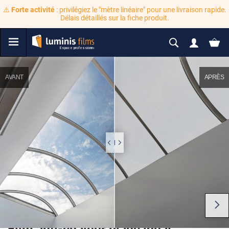
⚠️
Forte activité
: privilégiez le "mètre linéaire" pour une livraison rapide.
Délais détaillés sur la fiche produit.
AVANT
APRÈS
Film anti-chaleur blanc idéal