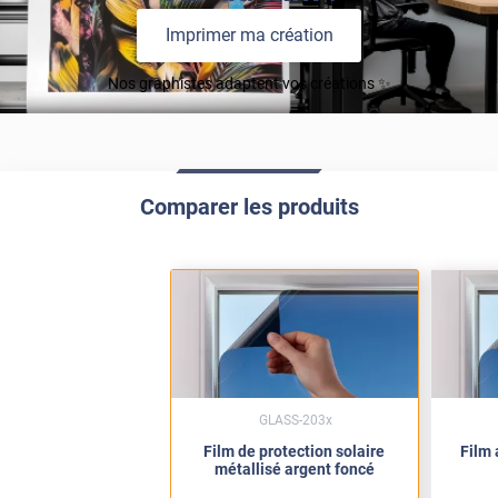
Imprimer ma création
Nos graphistes adaptent vos créations ✨
Comparer les produits
GLASS-203x
Film de protection solaire
Film 
métallisé argent foncé