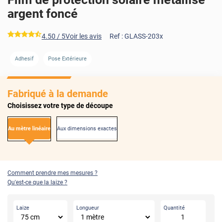
argent foncé
*****
4.50
/ 5
Voir les avis
Ref :
GLASS-203x
AVANT
APRÈS
Adhesif
Pose Extérieure
Fabriqué à la demande
Choisissez votre type de découpe
Au mètre linéaire
Aux dimensions exactes
Comment prendre mes mesures ?
Qu'est-ce que la laize ?
Laize
Longueur
Quantité