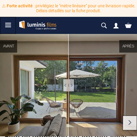
⚠️
Forte activité
: privilégiez le "mètre linéaire" pour une livraison rapide.
Délais détaillés sur la fiche produit.
AVANT
APRÈS
Film de protection solaire métallisé