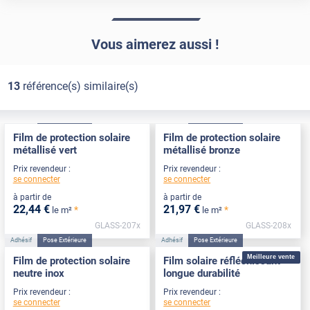
Vous aimerez aussi !
13
référence(s) similaire(s)
Adhésif
Pose Extérieure
Adhésif
Pose Extérieure
Film de protection solaire
Film de protection solaire
métallisé vert
métallisé bronze
Prix revendeur :
Prix revendeur :
se connecter
se connecter
à partir de
à partir de
22
,44
€
21
,97
€
*
*
le m²
le m²
GLASS-207x
GLASS-208x
Adhésif
Pose Extérieure
Adhésif
Pose Extérieure
Meilleure vente
Film de protection solaire
Film solaire réfléchissant
neutre inox
longue durabilité
Prix revendeur :
Prix revendeur :
se connecter
se connecter