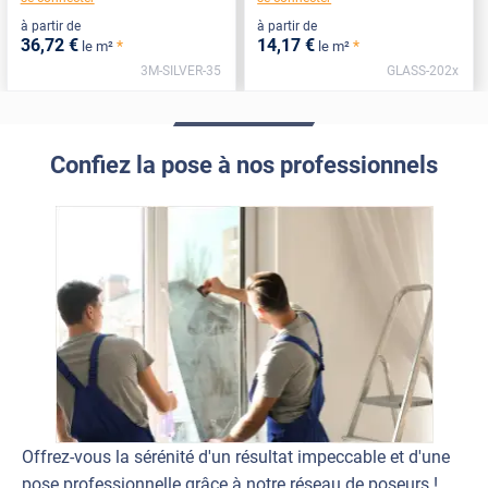
à partir de
à partir de
36
,72
€
14
,17
€
*
*
le m²
le m²
3M-SILVER-35
GLASS-202x
Confiez la pose à nos professionnels
Offrez-vous la sérénité d'un résultat impeccable et d'une
pose professionnelle grâce à notre réseau de poseurs !