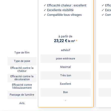
Efficacité chaleur : excellent
Effi
Excellente visibilité
Exce
Compatible tous vitrages
Comp
à partir de
23
,22
€
*
le m²
adhésif
Type de film
pose extérieure
Type de pose
Maximal
Efficacité contre la
chaleur
Très bon
Efficacité contre la
décoloration
Excellent
Efficacité contre
l'éblouissement
Bon
Passage de lumière
-
Avis