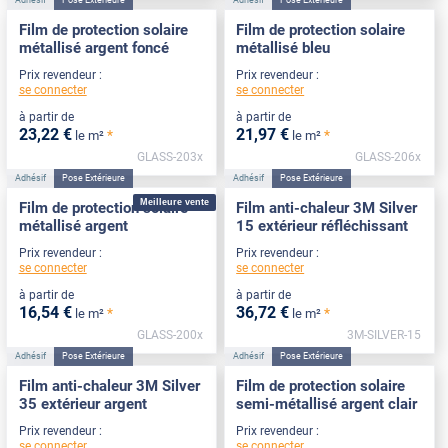
Adhésif
Pose Extérieure
Adhésif
Pose Extérieure
Film de protection solaire
Film de protection solaire
métallisé argent foncé
métallisé bleu
Prix revendeur :
Prix revendeur :
se connecter
se connecter
à partir de
à partir de
23
,22
€
21
,97
€
*
*
le m²
le m²
GLASS-203x
GLASS-206x
Adhésif
Pose Extérieure
Adhésif
Pose Extérieure
Meilleure vente
Film de protection solaire
Film anti-chaleur 3M Silver
métallisé argent
15 extérieur réfléchissant
Prix revendeur :
Prix revendeur :
se connecter
se connecter
à partir de
à partir de
16
,54
€
36
,72
€
*
*
le m²
le m²
GLASS-200x
3M-SILVER-15
Adhésif
Pose Extérieure
Adhésif
Pose Extérieure
Film anti-chaleur 3M Silver
Film de protection solaire
35 extérieur argent
semi-métallisé argent clair
Prix revendeur :
Prix revendeur :
se connecter
se connecter