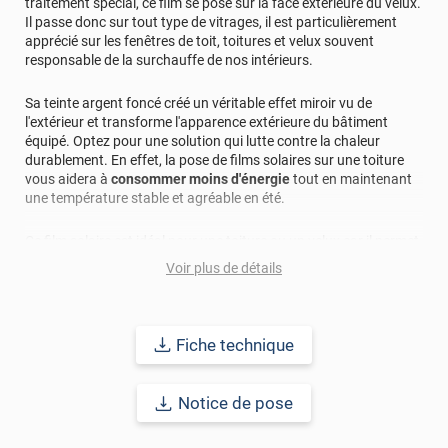
traitement spécial, ce film se pose sur la face extérieure du velux.
Il passe donc sur tout type de vitrages, il est particulièrement
apprécié sur les fenêtres de toit, toitures et velux souvent
responsable de la surchauffe de nos intérieurs.
Sa teinte argent foncé créé un véritable effet miroir vu de
l'extérieur et transforme l'apparence extérieure du bâtiment
équipé. Optez pour une solution qui lutte contre la chaleur
durablement. En effet, la pose de films solaires sur une toiture
vous aidera à
consommer moins d'énergie
tout en maintenant
une température stable et agréable en été.
Ce film solaire est idéal pour une toiture ou un velux car il permet
de
réduire de 90% l'éblouissement
. Il affaiblit de manière
Voir plus de détails
importante l'intensité du soleil qui passe à travers le vitrage et
afin de limiter les reflets à l'intérieur de la pièce. Ce film solaire
toiture permet tout de même de préserver une partie de la
lumière naturelle mais protège de ce phénomène très
Fiche technique
inconfortable au bureau comme à la maison. En
stoppant 90%
des UV
, ce film solaire fonctionne comme un véritable
retardateur de décoloration. En effet, il limite l'effet du soleil sur
Notice de pose
les meubles, matériaux et objets soumis aux ultraviolets du
soleil.