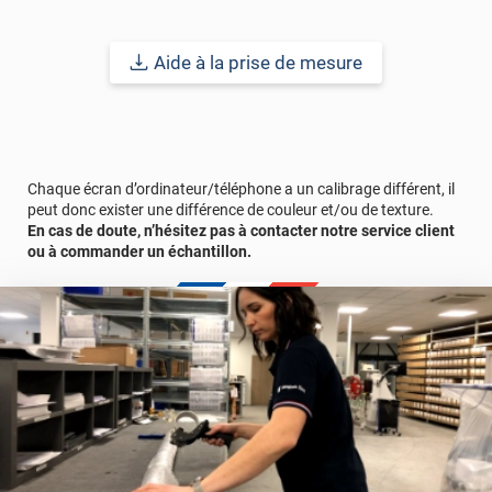
Prolongez le bien-être de votre entourage grâce au film
thermique pour vitre. Il régule la température au quotidien pour
Aide à la prise de mesure
éviter la surchauffe de vos intérieurs surtout lors des grosses
chaleurs en été. Ce film thermique est compatible est les velux et
autres fenêtres de toit ou toiture en verre. Il est donc idéal sur le
velux d'une chambre ou la toiture d'un atelier.
Ce film anti-chaleur est à poser sur le côté extérieur de votre
Chaque écran d’ordinateur/téléphone a un calibrage différent, il
vitrage afin d'éviter tous risques de choc thermique. Il se pose
peut donc exister une différence de couleur et/ou de texture.
ainsi, aussi bien sur un simple vitrage que sur un double vitrage
En cas de doute, n’hésitez pas à contacter notre service client
de plus d'1,2m². Ce film solaire peut également se poser sur un
ou à commander un échantillon.
Vélux. En cas de doute, n'hésitez pas à consulter la fiche
technique ou à nous contacter directement.
Durabilité :
5 à 8 ans
pour une application verticale en Europe
Centrale.
Ref. produit :
GLASS203x