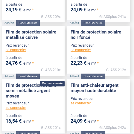
à partir de
à partir de
24
,19
€
24
,09
€
*
*
le m²
le m²
GLASS-209x
GLASSplus-241x
Adhésif
Pose Extérieure
Adhésif
Pose Extérieure
Film de protection solaire
Film de protection solaire
métallisé cuivre
noir foncé
Prix revendeur :
Prix revendeur :
se connecter
se connecter
à partir de
à partir de
24
,76
€
22
,23
€
*
*
le m²
le m²
GLASS-210x
GLASS-212x
Adhésif
Pose Extérieure
Adhésif
Pose Extérieure
Meilleure vente
Film de protection solaire
Film anti-chaleur argent
semi-métallisé argent
moyen haute durabilité
moyen
Prix revendeur :
se connecter
Prix revendeur :
se connecter
à partir de
à partir de
16
,54
€
24
,09
€
*
*
le m²
le m²
GLASS-201x
GLASSplus-242x