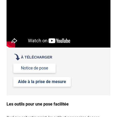
votre film électrostatique pour vitre
contactez nos conseillers
de la variation de la lumière extérieure
de votre acuité visuelle
de vos attentes en termes de luminosité
demander des échantillons gratuits
les tester sur vos
vitres
À TÉLÉCHARGER
Notice de pose
Aide à la prise de mesure
Les outils pour une pose facilitée