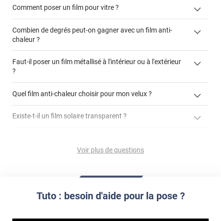
Comment poser un film pour vitre ?
Combien de degrés peut-on gagner avec un film anti-
chaleur ?
Faut-il poser un film métallisé à l'intérieur ou à l'extérieur
?
cet article
côté extérieur
cet
Quel film anti-chaleur choisir pour mon velux ?
article
Existe-t-il un film solaire transparent ?
GLASSplus-241x
jusqu'à
demander un devis de pose
90% d'énergie solaire
Est-ce qu'un film anti-chaleur protège du vis-à-vis ?
GLASSplus-241x
film de protection solaire 3M transparent Prestige 70 extérieur
Voir plus de questions
Comment enlever mon film pour vitre ?
Simple vitrage non-feuilleté
MULTI-281x
GLASSplus-242x
La luminosité d'une pièce est-elle impactée par un film
Double-vitrage inférieur à 1,2m²
store films
MULTI-181i
contacter directement un conseiller
solaire effet miroir ?
Tuto : besoin d'aide pour la pose ?
enlever un film adhésif pour vitre
À savoir :
enlever et stocker
Qu'est-ce qu'un choc thermique ?