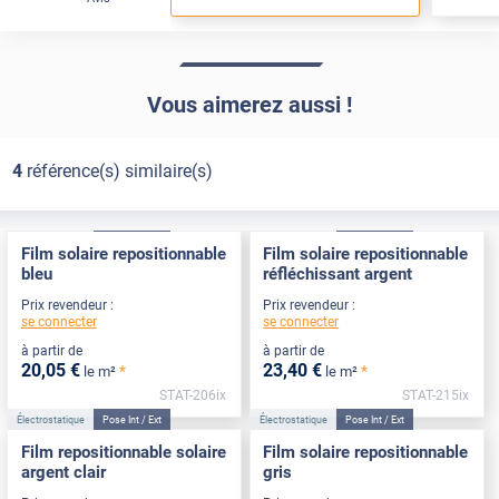
Vous aimerez aussi !
4
référence(s) similaire(s)
Électrostatique
Pose Int / Ext
Électrostatique
Pose Int / Ext
Film solaire repositionnable
Film solaire repositionnable
bleu
réfléchissant argent
Prix revendeur :
Prix revendeur :
se connecter
se connecter
à partir de
à partir de
20
,05
€
23
,40
€
*
*
le m²
le m²
STAT-206ix
STAT-215ix
Électrostatique
Pose Int / Ext
Électrostatique
Pose Int / Ext
Film repositionnable solaire
Film solaire repositionnable
argent clair
gris