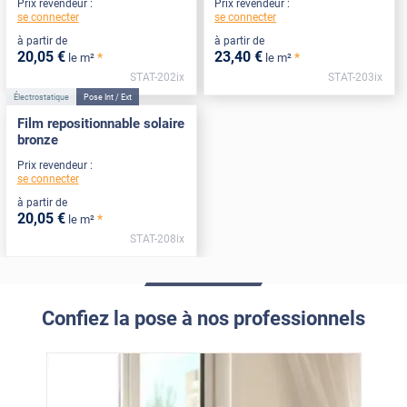
Prix revendeur :
Prix revendeur :
se connecter
se connecter
à partir de
à partir de
20
,05
€
23
,40
€
*
*
le m²
le m²
STAT-202ix
STAT-203ix
Électrostatique
Pose Int / Ext
Film repositionnable solaire
bronze
Prix revendeur :
se connecter
à partir de
20
,05
€
*
le m²
STAT-208ix
Confiez la pose à nos professionnels