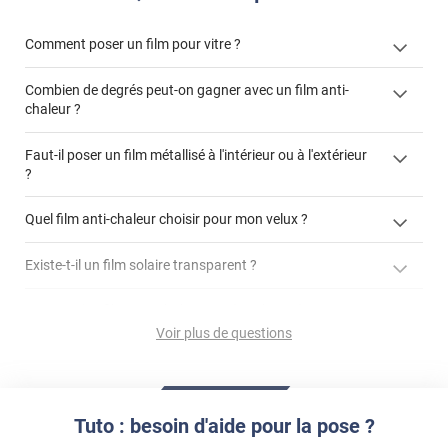
Comment poser un film pour vitre ?
Combien de degrés peut-on gagner avec un film anti-
chaleur ?
Faut-il poser un film métallisé à l'intérieur ou à l'extérieur
?
cet article
côté extérieur
cet
Quel film anti-chaleur choisir pour mon velux ?
article
Existe-t-il un film solaire transparent ?
GLASSplus-241x
jusqu'à
demander un devis de pose
90% d'énergie solaire
Est-ce qu'un film anti-chaleur protège du vis-à-vis ?
GLASSplus-241x
film de protection solaire 3M transparent Prestige 70 extérieur
Voir plus de questions
Comment enlever mon film pour vitre ?
Simple vitrage non-feuilleté
MULTI-281x
GLASSplus-242x
La luminosité d'une pièce est-elle impactée par un film
Double-vitrage inférieur à 1,2m²
store films
MULTI-181i
contacter directement un conseiller
solaire effet miroir ?
Tuto : besoin d'aide pour la pose ?
enlever un film adhésif pour vitre
À savoir :