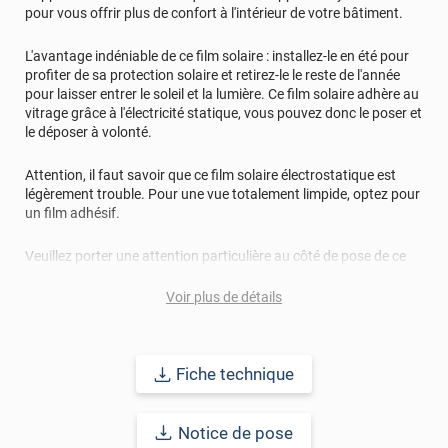
je verrai à l'usage si le film est performant
pour vous offrir plus de confort à l'intérieur de votre bâtiment.
*****
Il y a 2269 jours
L'avantage indéniable de ce film solaire : installez-le en été pour
bonjour. sur les produit et la pose rien à dire, nous verrons
profiter de sa protection solaire et retirez-le le reste de l'année
cette été sur son efficacité et ayant acheté un film
pour laisser entrer le soleil et la lumière. Ce film solaire adhère au
électrostatique ne peut me prononcer
vitrage grâce à l'électricité statique, vous pouvez donc le poser et
le déposer à volonté.
*****
Il y a 2296 jours
comme avant, gagne' peut etre 1'C
Attention, il faut savoir que ce film solaire électrostatique est
légèrement trouble. Pour une vue totalement limpide, optez pour
*****
Il y a 2513 jours
un film adhésif.
Bonne qualité, pas super facile à poser Je l'ai choisi pour
diminuer la luminosité, je ne me suis pas suffisamment
Veuillez porter une attention particulière au côté de pose de ce
rendu conte avec les échantillons, qui me paraissaient
film. Le côté électrostatique est toujours du côté du liner de
plus foncés que le réel, aussi j'aurai dû choisir le plus
protection. En effet, si vous avez appliqué le film sur la mauvaise
foncé
Voir plus de détails
face, et non le côté électrostatique, il est possible de voir des
résidus sur le vitrage. En cas de doute, n'hésitez pas à nous
*****
Il y a 2374 jours
contacter.
Je ne peux pas parler d'expérience car produit non posé.
Fiche technique
Ce film solaire peut également se poser sur un Vélux.
Notice de pose
Bon à savoir
: un vitrage équipé d’un film solaire posé en intérieur