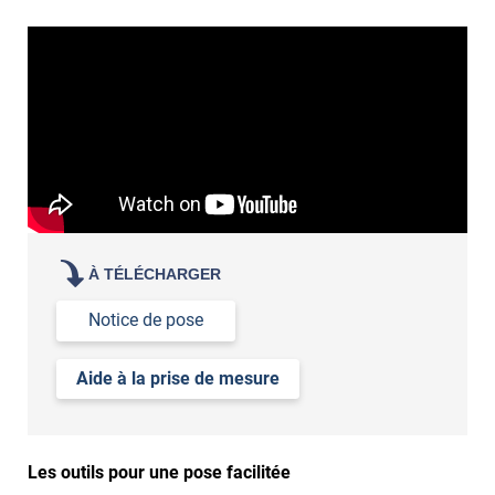
enlever et stocker
Qu'est-ce qu'un choc thermique ?
votre film électrostatique pour vitre
contactez nos conseillers
de la variation de la lumière extérieure
de votre acuité visuelle
de vos attentes en termes de luminosité
demander des échantillons gratuits
les tester sur vos
vitres
À TÉLÉCHARGER
Notice de pose
Aide à la prise de mesure
Les outils pour une pose facilitée