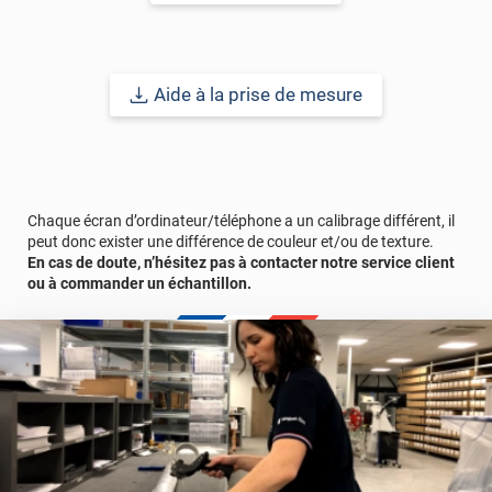
peut chauffer davantage. Pour éviter ce risque de surchauffe,
nous vous conseillons de privilégier une pose en extérieur. En
plus de limiter la chaleur sur le vitrage, cela rend le film plus
efficace.
Aide à la prise de mesure
Durabilité : 2 ans pour une application sur vitrage vertical.
Ref. produit :
STAT202ix
Chaque écran d’ordinateur/téléphone a un calibrage différent, il
peut donc exister une différence de couleur et/ou de texture.
En cas de doute, n’hésitez pas à contacter notre service client
ou à commander un échantillon.