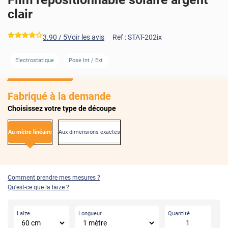
clair
*****
3.90
/ 5
Voir les avis
Ref :
STAT-202ix
AVANT
APRÈS
Electrostatique
Pose Int / Ext
Fabriqué à la demande
Choisissez votre type de découpe
Au mètre linéaire
Aux dimensions exactes
Comment prendre mes mesures ?
Qu'est-ce que la laize ?
Laize
Longueur
Quantité