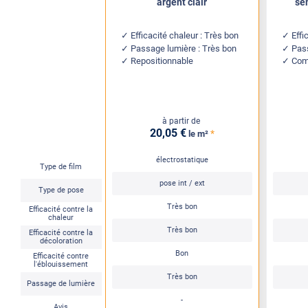
argent clair
se
Efficacité chaleur : Très bon
Effi
Passage lumière : Très bon
Pass
Repositionnable
Comp
à partir de
20
,05
€
*
le m²
électrostatique
Type de film
pose int / ext
Type de pose
Très bon
Efficacité contre la
chaleur
Très bon
Efficacité contre la
décoloration
Bon
Efficacité contre
l'éblouissement
Très bon
Passage de lumière
-
Avis