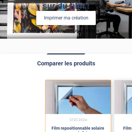
sur du film !
Imprimer ma création
Nos graphistes adaptent vos créations ✨
Comparer les produits
STAT-202ix
Film repositionnable solaire
Film