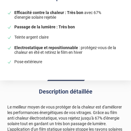
*****
Il y a 380 jours
Efficacité contre la chaleur : Très bon
avec 67%
d'energie solaire rejetée
Pose facile et beau rendu
Passage de la lumière : Très bon
*****
Il y a 1106 jours
Rapidité efficacité
Teinte argent claire
*****
Il y a 2247 jours
Electrostatique et repositionnable
: protégez-vous de la
chaleur en été et retirez le film en hiver
Pas possible évaluer pleinement comme cité dans le
précédent questionnaire il faut attendre la chaleur....
Pose extérieure
*****
Il y a 24 jours
Facile à installer. Nous allons tester leur performance.
Commentaire Luminis Films
-
16/07/2026
Description détaillée
Bonjour, merci pour avoir pris le temps de partager
votre avis en ligne. Nous sommes ravis de vous savoir
Le meilleur moyen de vous protéger de la chaleur est d'améliorer
satisfait ! 🥰 N'hésitez pas à parler de nous autour de
les performances énergétiques de vos vitrages. Grâce au film
vous. 😊 Bonne journée, L'équipe Luminis Films
anti chaleur électrostatique, vous rejetez jusqu'à 67% d'énergie
solaire tout en gardant un très bon passage de lumière.
*****
Il y a 2289 jours
L'application d'un film statique solaire stoppe les rayons solaires