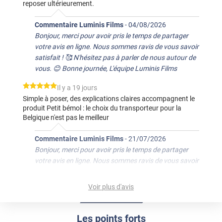
reposer ultérieurement.
Commentaire Luminis Films
-
04/08/2026
Bonjour, merci pour avoir pris le temps de partager
votre avis en ligne. Nous sommes ravis de vous savoir
satisfait ! 🥰 N'hésitez pas à parler de nous autour de
vous. 😊 Bonne journée, L'équipe Luminis Films
*****
Il y a 19 jours
Simple à poser, des explications claires accompagnent le
produit Petit bémol : le choix du transporteur pour la
Belgique n'est pas le meilleur
Commentaire Luminis Films
-
21/07/2026
Bonjour, merci pour avoir pris le temps de partager
votre avis en ligne. Nous sommes ravis de vous savoir
satisfait ! 🥰 N'hésitez pas à parler de nous autour de
vous. 😊 Bonne journée, L'équipe Luminis Films
Voir plus d'avis
*****
Il y a 44 jours
Bon produit, facile à appliquer en suivant le tuto et
Les points forts
résultat nickel.