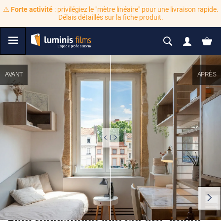
⚠️
Forte activité
: privilégiez le "mètre linéaire" pour une livraison rapide.
Délais détaillés sur la fiche produit.
AVANT
APRÈS
Film repositionnable solaire argent