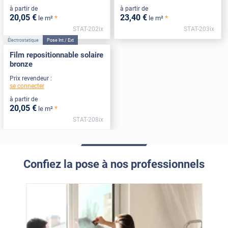
à partir de
à partir de
20
,05
€
23
,40
€
*
*
le m²
le m²
STAT-202ix
STAT-203ix
Électrostatique
Pose Int / Ext
Film repositionnable solaire
bronze
Prix revendeur :
se connecter
à partir de
20
,05
€
*
le m²
STAT-208ix
Confiez la pose à nos professionnels