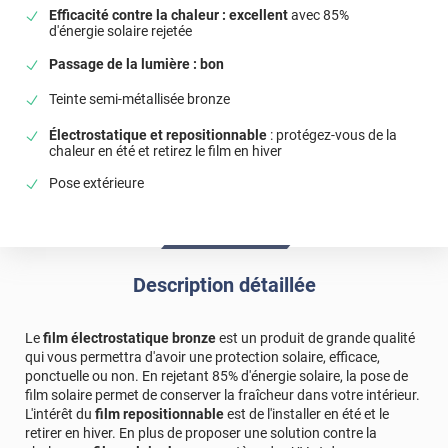
*****
Il y a 266 jours
Efficacité contre la chaleur : excellent
avec 85%
d'énergie solaire rejetée
Après l’installation sur le vélux à l’extérieur et la
température a baissé sensiblement. Il faut juste faire
Passage de la lumière : bon
attention à utiliser des bons outils car le film est sensible
aux rayures.
Teinte semi-métallisée bronze
Commentaire Luminis Films
-
16/11/2025
Électrostatique et repositionnable
: protégez-vous de la
chaleur en été et retirez le film en hiver
Bonjour Elias, Nous vous remercions pour ce retour
concret. La baisse de température sur un Velux est un
Pose extérieure
excellent résultat ! Et votre conseil sur les outils est
précieux pour d’autres utilisateurs. Bonne journée,
L'équipe Luminis Films
*****
Il y a 268 jours
Description détaillée
Produit efficace, on sent la différence
Le
film électrostatique bronze
est un produit de grande qualité
Commentaire Luminis Films
-
14/11/2025
qui vous permettra d'avoir une protection solaire, efficace,
Bonjour Marion, Un grand merci pour votre message !
ponctuelle ou non. En rejetant 85% d'énergie solaire, la pose de
Savoir que vous ressentez une vraie différence après
film solaire permet de conserver la fraîcheur dans votre intérieur.
la pose du film nous fait très plaisir. Bonne journée,
L'intérêt du
film repositionnable
est de l'installer en été et le
retirer en hiver. En plus de proposer une solution contre la
L'équipe Luminis Films