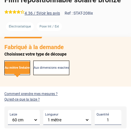
*****
4.36
/ 5
Voir les avis
Ref :
STAT-208ix
AVANT
APRÈS
Electrostatique
Pose Int / Ext
Fabriqué à la demande
Choisissez votre type de découpe
Au mètre linéaire
Aux dimensions exactes
Comment prendre mes mesures ?
Qu'est-ce que la laize ?
Laize
Longueur
Quantité