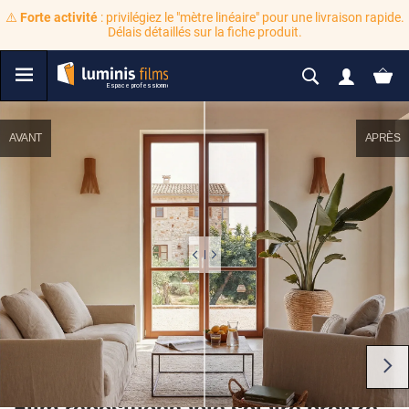
⚠️
Forte activité
: privilégiez le "mètre linéaire" pour une livraison rapide.
Délais détaillés sur la fiche produit.
AVANT
APRÈS
Film repositionnable solaire bronze