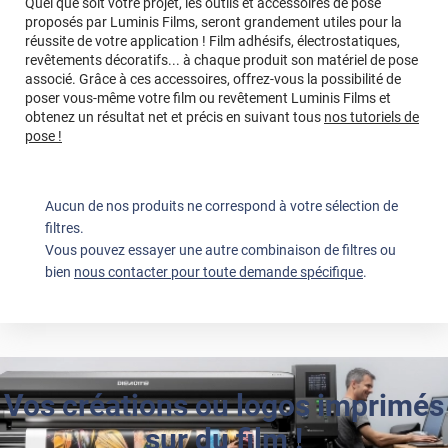
Quel que soit votre projet, les outils et accessoires de pose
impressionnante : j'ai acheté 4 films sur mesure, qui sont
proposés par Luminis Films, seront grandement utiles pour la
arrivés à destination en 3 jours !
réussite de votre application ! Film adhésifs, électrostatiques,
revêtements décoratifs... à chaque produit son matériel de pose
*****
Il y a 1971 jours
associé. Grâce à ces accessoires, offrez-vous la possibilité de
j'ai commandé ce film pour protéger de la chaleur le
poser vous-même votre film ou revêtement Luminis Films et
produit à l'intérieur d'une veranda
obtenez un résultat net et précis en suivant tous
nos tutoriels de
pose !
*****
Il y a 2232 jours
conforme a mon attente je suis satisfaite
Aucun de nos produits ne correspond à votre sélection de
*****
Il y a 2264 jours
filtres.
Mise en place très simple en plus le produit est au rendez-
Vous pouvez essayer une autre combinaison de filtres ou
vous pour la prestation souhaitee
bien
nous contacter pour toute demande spécifique
.
*****
Il y a 2583 jours
produit conforme à la commande
*****
Il y a 2592 jours
Film de bonne qualité , facilement repositionnable sans
stress, glisse facilement sur le vitrage.
Vos créations ou logos imprimés
*****
Il y a 2593 jours
sur du film !