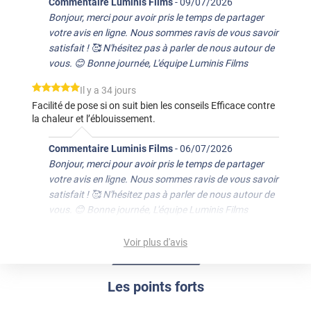
Commentaire Luminis Films
-
09/07/2026
Bonjour, merci pour avoir pris le temps de partager
votre avis en ligne. Nous sommes ravis de vous savoir
satisfait ! 🥰 N'hésitez pas à parler de nous autour de
vous. 😊 Bonne journée, L'équipe Luminis Films
*****
Il y a 34 jours
Facilité de pose si on suit bien les conseils Efficace contre
la chaleur et l’éblouissement.
Commentaire Luminis Films
-
06/07/2026
Bonjour, merci pour avoir pris le temps de partager
votre avis en ligne. Nous sommes ravis de vous savoir
satisfait ! 🥰 N'hésitez pas à parler de nous autour de
vous. 😊 Bonne journée, L'équipe Luminis Films
*****
Il y a 95 jours
Voir plus d'avis
J’ai trouvé ce film solaire vraiment efficace, il fait bien son
travail. La pose est assez simple grâce au côté
repositionnable, et la teinte bronze rend très bien, c’est
Les points forts
sobre et élégant sur la vitre.