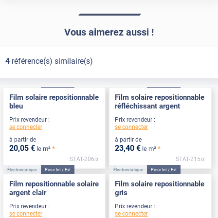
Vous aimerez aussi !
4
référence(s) similaire(s)
Électrostatique
Pose Int / Ext
Électrostatique
Pose Int / Ext
Film solaire repositionnable
Film solaire repositionnable
bleu
réfléchissant argent
Prix revendeur :
Prix revendeur :
se connecter
se connecter
à partir de
à partir de
20
,05
€
23
,40
€
*
*
le m²
le m²
STAT-206ix
STAT-215ix
Électrostatique
Pose Int / Ext
Électrostatique
Pose Int / Ext
Film repositionnable solaire
Film solaire repositionnable
argent clair
gris
Prix revendeur :
Prix revendeur :
se connecter
se connecter