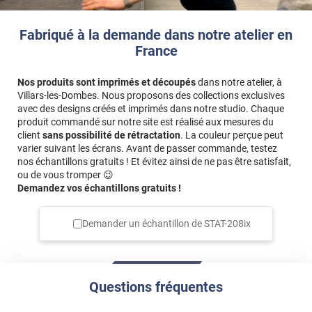
conforme au descriptif. le pièces de la maison restent au
frais malgré la chaleur dehors
Fabriqué à la demande dans notre atelier en
*****
Il y a 1163 jours
France
Tres bien. Attenue beaucoup les rayons et la chaleur.
Nous l'avons mis pour tester sur une porte vitrée au soleil
Nos produits sont imprimés et découpés
dans notre atelier, à
toute la journée. Je pense en acheter pour la baie vitrée
Villars-les-Dombes. Nous proposons des collections exclusives
mais peut etre sur mesure.
avec des designs créés et imprimés dans notre studio. Chaque
produit commandé sur notre site est réalisé aux mesures du
*****
Il y a 1450 jours
client
sans possibilité de rétractation
. La couleur perçue peut
Pose facile en suivant bien les conseils donnés. Permets
varier suivant les écrans. Avant de passer commande, testez
de repousser les rayons du soleil sans assombrir la pièce.
nos échantillons gratuits ! Et évitez ainsi de ne pas être satisfait,
Peut éventuellement se retirer l'hiver. Bon produit
ou de vous tromper 😉
Demandez vos échantillons gratuits !
*****
Il y a 1464 jours
Film performant
Demander un échantillon de
STAT-208ix
*****
Il y a 1474 jours
Livraison très rapide et la marchandise est très bien
emballée !!!
Questions fréquentes
*****
Il y a 1796 jours
Film repositionnable, et sur mesure ce qui est un vrai